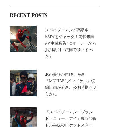
RECENT POSTS
スパイダーマンが高級車
BMWをジャック！前代未聞
の“車載広告”にオーナーから
批判殺到「法律で禁止すべ
き」
あの熱狂が再び！映画
『MICHAEL／マイケル』続
編計画が前進、公開時期も明
らかに
『スパイダーマン：ブラン
ド・ニュー・デイ』興収10億
ドル突破のロケットスター