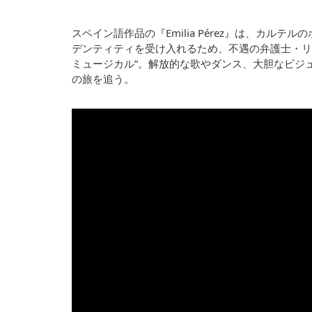
スペイン語作品の『Emilia Pérez』は、カ
デンティティを受け入れるため、不遇の弁護士・リ
ミュージカル”。解放的な歌やダンス、大胆なビジ
の旅を追う。