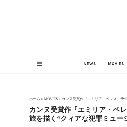
内
容
を
ス
キ
ッ
プ
NEWS
MOVIES
ホーム
»
MOVIES
»
カンヌ受賞作『エミリア・ペレス』予告
カンヌ受賞作『エミリア・ペレス
旅を描く“クィアな犯罪ミュー