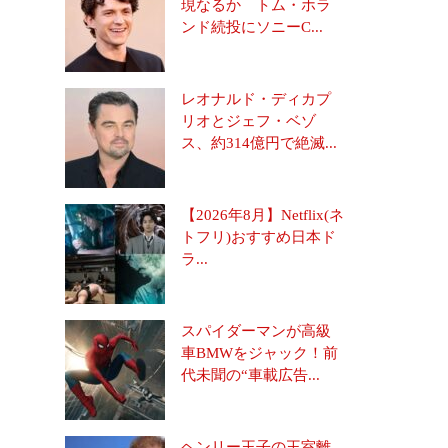
現なるか トム・ホラ
ンド続投にソニーC...
レオナルド・ディカプ
リオとジェフ・ベゾ
ス、約314億円で絶滅...
【2026年8月】Netflix(ネ
トフリ)おすすめ日本ド
ラ...
スパイダーマンが高級
車BMWをジャック！前
代未聞の“車載広告...
ヘンリー王子の王室離