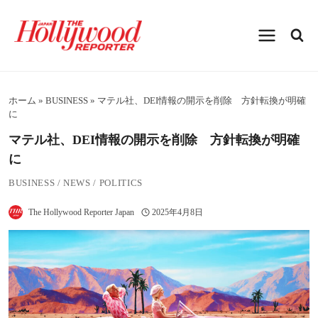
内
容
を
ス
キ
ッ
プ
ホーム
»
BUSINESS
»
マテル社、DEI情報の開示を削除 方針転換が明確
に
マテル社、DEI情報の開示を削除 方針転換が明確
に
BUSINESS
/
NEWS
/
POLITICS
The Hollywood Reporter Japan
2025年4月8日