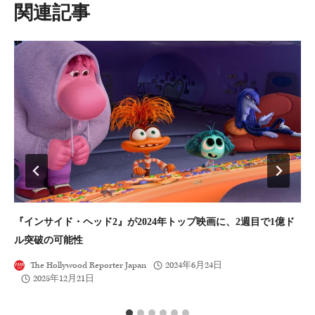
シ
類似投稿
ョ
ン
『インサイド・ヘッド2』が2024年トップ映画に、2週目で1億ド
「
ル突破の可能性
が
The Hollywood Reporter Japan
2024年6月24日
2025年12月21日