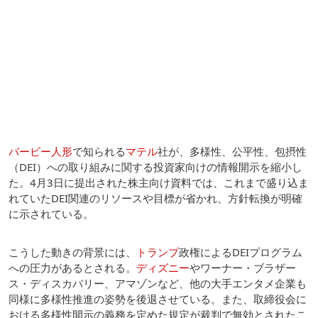
バービー人形
で知られる
マテル
社が、多様性、公平性、包摂性
（DEI）への取り組みに関する投資家向けの情報開示を縮小し
た。4月3日に提出された株主向け資料では、これまで盛り込ま
れていたDEI関連のリソースや目標が省かれ、方針転換が明確
に示されている。
こうした動きの背景には、
トランプ
政権によるDEIプログラム
への圧力があるとされる。
ディズニー
やワーナー・ブラザー
ス・ディスカバリー、アマゾンなど、他の大手エンタメ企業も
同様に多様性推進の姿勢を後退させている。また、取締役会に
おける多様性開示の義務を定めた規定が裁判で無効とされたこ