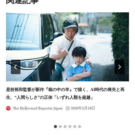
ョ
ン
是枝裕和監督が新作『箱の中の羊』で描く、AI時代の喪失と再
山
生、“人間らしさ”の正体「いずれ人類を超越」
The Hollywood Reporter Japan
2026年5月19日