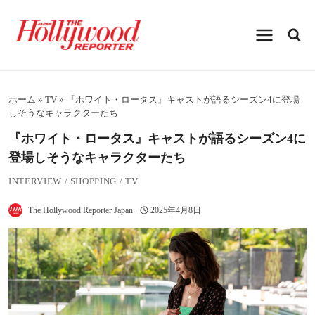
内
容
を
ス
キ
ッ
プ
ホーム
»
TV
»
『ホワイト・ロータス』キャストが語るシーズン4に登場
しそうなキャラクターたち
『ホワイト・ロータス』キャストが語るシーズン4に
登場しそうなキャラクターたち
INTERVIEW
/
SHOPPING
/
TV
The Hollywood Reporter Japan
2025年4月8日