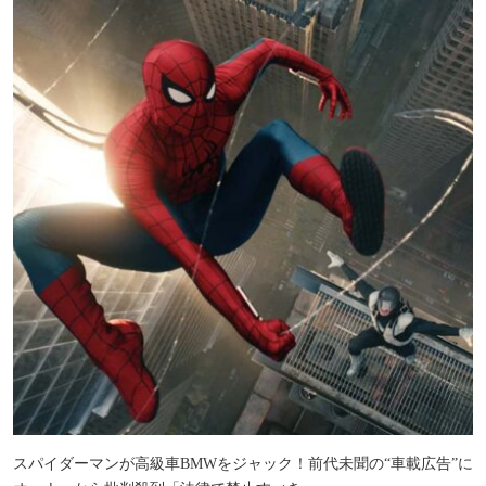
スパイダーマンが高級車BMWをジャック！前代未聞の“車載広告”に