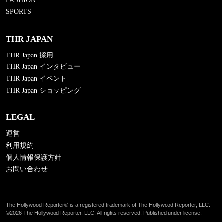
FASHION
SPORTS
THR JAPAN
THR Japan 採用
THR Japan インタビュー
THR Japan イベント
THR Japan ショッピング
LEGAL
運営
利用規約
個人情報保護方針
お問い合わせ
The Hollywood Reporter® is a registered trademark of The Hollywood Reporter, LLC.
©2026 The Hollywood Reporter, LLC. All rights reserved. Published under license.