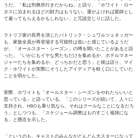
うだ。「私は刑務所行きだからね」と語り、「ホワイト・ロー
タスに泊まれるほどの財力はもうない。運がよければ庭師とし
て雇ってもらえるかもしれない」と冗談交じりに話した。
ラトリフ家の長男を演じたパトリック・シュワルツェネッガー
も、家族全員が再登場する可能性は低いと感じているようだ
が、「オールスター・シーズン」の噂を聞いたことがあると語
った。「いかにもイヤな男たちだけを集めるか、ホテルマネー
ジャーたちを集めるか、どっちかだと思う」と彼は語り、マイ
ク・ホワイトが実際にそうしたアイディアを軽く口にしていた
ことを明かした。
実際、ホワイトも「オールスター・シーズンをやれたらいいと
思っている」と語っている。「このシリーズが続いて、人々に
支持され、HBOも乗り気なら、それはクールなことになるだろ
う」としつつも、「スケジュール調整はものすごく複雑にな
る」と懸念を示した。
「というのも、キャストのみんながどんどん大スターになって