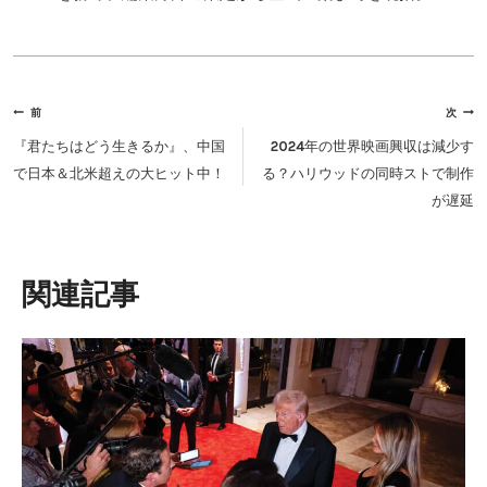
投
前
次
稿
『君たちはどう生きるか』、中国
2024年の世界映画興収は減少す
ナ
で日本＆北米超えの大ヒット中！
る？ハリウッドの同時ストで制作
ビ
が遅延
ゲ
ー
シ
類似投稿
ョ
ン