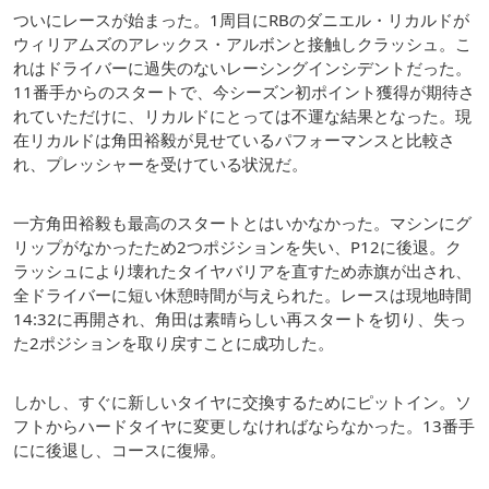
ついにレースが始まった。1周目にRBのダニエル・リカルドが
ウィリアムズのアレックス・アルボンと接触しクラッシュ。こ
れはドライバーに過失のないレーシングインシデントだった。
11番手からのスタートで、今シーズン初ポイント獲得が期待さ
れていただけに、リカルドにとっては不運な結果となった。現
在リカルドは角田裕毅が見せているパフォーマンスと比較さ
れ、プレッシャーを受けている状況だ。
一方角田裕毅も最高のスタートとはいかなかった。マシンにグ
リップがなかったため2つポジションを失い、P12に後退。ク
ラッシュにより壊れたタイヤバリアを直すため赤旗が出され、
全ドライバーに短い休憩時間が与えられた。レースは現地時間
14:32に再開され、角田は素晴らしい再スタートを切り、失っ
た2ポジションを取り戻すことに成功した。
しかし、すぐに新しいタイヤに交換するためにピットイン。ソ
フトからハードタイヤに変更しなければならなかった。13番手
にに後退し、コースに復帰。