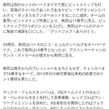
角田は別のセットのハードタイヤで更にピットストップを行
い、直接のライバルであったであるケビン・マグヌッセンとバ
ルテリ・ボッタスをアンダーカットすることに成功。チームの
素早いピットストップ作業により、角田は11番手に浮上。ピッ
トストップで2つポジションを上げた。角田はチームのクルー
に無線で感謝を口にした。「グッドジョブ！ありがとう」
33周目、角田はハースのニコ・ヒュルケンベルグをオーバーテ
イク。これで角田は10番手となったが、アストンマーティンの
ランス・ストロールが後方から角田に迫る。
角田は後方からのプレッシャーをもろともせず、チェッカーま
で10番手をキープ。2012年の小林可夢偉以来初の鈴鹿でポイ
ント獲得を果たした。
マックス・フェルスタッペンは、2位チームメイトのセルジ
オ・ペレスから大きく先行して見事優勝。レッドブルはワン・
ツーフィニッシュを決めた。3位表彰台を獲得したのはフェラ
ーリのカルロス・サインツ、4位に入ったのはフェラーリのシ