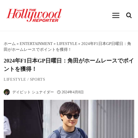
内
容
を
ス
キ
ッ
プ
ホーム
»
ENTERTAINMENT
»
LIFESTYLE
»
2024年F1日本GP日曜日：角
田がホームレースでポイントを獲得！
2024年F1日本GP日曜日：角田がホームレースでポイ
ントを獲得！
LIFESTYLE
/
SPORTS
デイビット シュナイダー
2024年4月8日