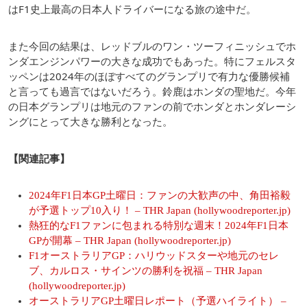
はF1史上最高の日本人ドライバーになる旅の途中だ。
また今回の結果は、レッドブルのワン・ツーフィニッシュでホ
ンダエンジンパワーの大きな成功でもあった。特にフェルスタ
ッペンは2024年のほぼすべてのグランプリで有力な優勝候補
と言っても過言ではないだろう。鈴鹿はホンダの聖地だ。今年
の日本グランプリは地元のファンの前でホンダとホンダレーシ
ングにとって大きな勝利となった。
【関連記事】
2024年F1日本GP土曜日：ファンの大歓声の中、角田裕毅
が予選トップ10入り！ – THR Japan (hollywoodreporter.jp)
熱狂的なF1ファンに包まれる特別な週末！2024年F1日本
GPが開幕 – THR Japan (hollywoodreporter.jp)
F1オーストラリアGP：ハリウッドスターや地元のセレ
ブ、カルロス・サインツの勝利を祝福 – THR Japan
(hollywoodreporter.jp)
オーストラリアGP土曜日レポート（予選ハイライト） –