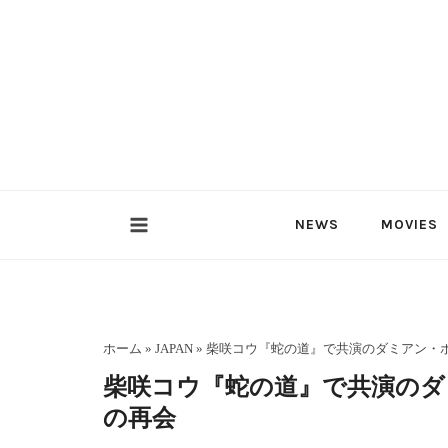
内
容
を
ス
キ
ッ
プ
NEWS
MOVIES
ホーム
»
JAPAN
»
柴咲コウ『蛇の道』で共演のダミアン・
柴咲コウ『蛇の道』で共演のダ
の再会