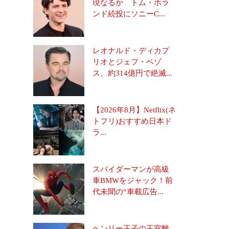
現なるか トム・ホラ
ンド続投にソニーC...
レオナルド・ディカプ
リオとジェフ・ベゾ
ス、約314億円で絶滅...
【2026年8月】Netflix(ネ
トフリ)おすすめ日本ド
ラ...
スパイダーマンが高級
車BMWをジャック！前
代未聞の“車載広告...
ヘンリー王子の王室離