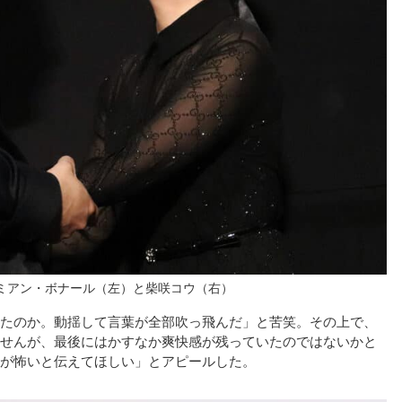
ミアン・ボナール（左）と柴咲コウ（右）
たのか。動揺して言葉が全部吹っ飛んだ」と苦笑。その上で、
せんが、最後にはかすなか爽快感が残っていたのではないかと
が怖いと伝えてほしい」とアピールした。