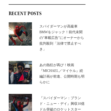
RECENT POSTS
スパイダーマンが高級車
BMWをジャック！前代未聞
の“車載広告”にオーナーから
批判殺到「法律で禁止すべ
き」
あの熱狂が再び！映画
『MICHAEL／マイケル』続
編計画が前進、公開時期も明
らかに
『スパイダーマン：ブラン
ド・ニュー・デイ』興収10億
ドル突破のロケットスター