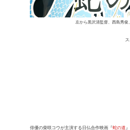
左から黒沢清監督、西島秀俊
ス
俳優の柴咲コウが主演する日仏合作映画『
蛇の道
』