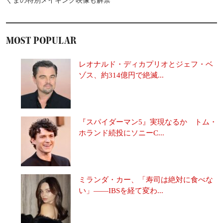
ぐまの特別メイキング映像も解禁
MOST POPULAR
レオナルド・ディカプリオとジェフ・ベ
ゾス、約314億円で絶滅...
『スパイダーマン5』実現なるか トム・
ホランド続投にソニーC...
ミランダ・カー、「寿司は絶対に食べな
い」――IBSを経て変わ...