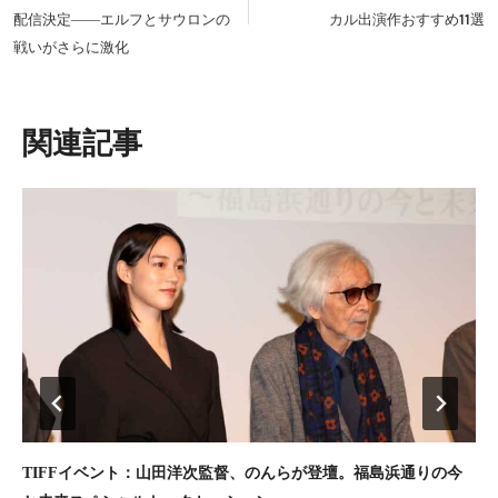
ビ
配信決定――エルフとサウロンの
カル出演作おすすめ11選
ゲ
戦いがさらに激化
ー
シ
ョ
類似投稿
ン
TIFFイベント：山田洋次監督、のんらが登壇。福島浜通りの今
ジ