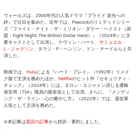
ウォールズは、2000年代の人気ドラマ『プライド 栄光への
絆』で注目を集めた。近年では、Peacockのリミテッドシリー
ズ『ファイト・ナイト：ザ・ミリオン・ダラー・ヘイスト（原
題：Fight Night: The Million Dollar Heist）』（2024年）に主
要キャストとして出演し、ケヴィン・ハート、
サミュエル・
L・ジャクソン
、タラジ・P・ヘンソン、ドン・チードルらと共
演した。
映画では、
Hulu
による『ハード・プレイ』（1992年）リメイ
ク版で主演を務めたほか、
Netflix
のヒット作『セキュリティ・
チェック』（2024年）には、タロン・エジャトン演じる運輸
保安局（TSA）職員の親友役として出演。さらに、『メンディ
ング・ザ・ライン：心の癒やし方』（2022年）では、退役軍
人役として主演を務めた。
※本記事は
英語の記事
から抄訳・要約しました。