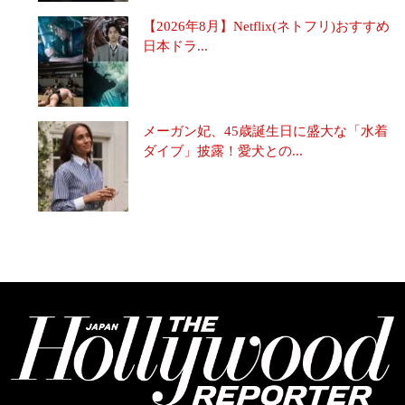
【2026年8月】Netflix(ネトフリ)おすすめ
日本ドラ...
メーガン妃、45歳誕生日に盛大な「水着
ダイブ」披露！愛犬との...