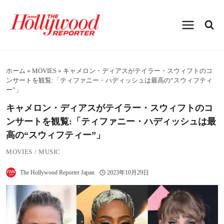
内
容
を
ス
キ
ッ
プ
ホーム
»
MOVIES
»
キャメロン・ディアスがテイラー・スウィフトのコ
ンサートを観覧:「ティファニー・ハディッシュは最高の“スウィフティ
ー”」
キャメロン・ディアスがテイラー・スウィフトのコ
ンサートを観覧:「ティファニー・ハディッシュは最
高の“スウィフティー”」
MOVIES
/
MUSIC
The Hollywood Reporter Japan
2023年10月29日