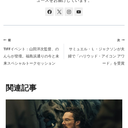
ュースをお届けしています。
投
前
次
稿
TIFFイベント：山田洋次監督、の
サミュエル・Ｌ・ジャクソンが夫
ナ
んらが登壇。福島浜通りの今と未
婦で「ハリウッド・アイコン アワ
ビ
来スペシャルトークセッション
ード」を受賞
ゲ
ー
シ
類似投稿
ョ
ン