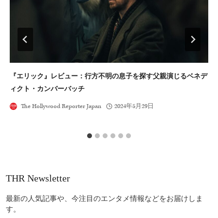
『エリック』レビュー：行方不明の息子を探す父親演じるベネデ
マ
ィクト・カンバーバッチ
の
The Hollywood Reporter Japan
2024年5月29日
THR Newsletter
最新の人気記事や、今注目のエンタメ情報などをお届けしま
す。