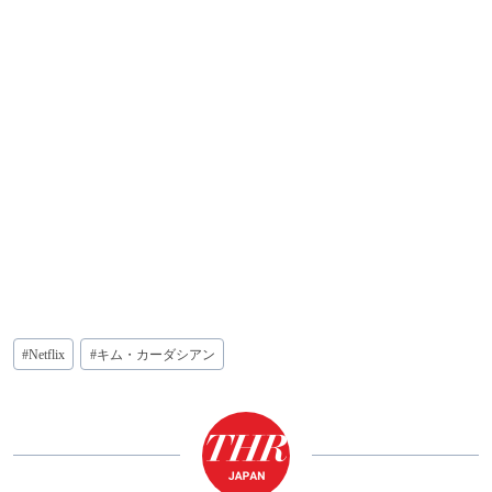
投
#
Netflix
#
キム・カーダシアン
稿
タ
グ: