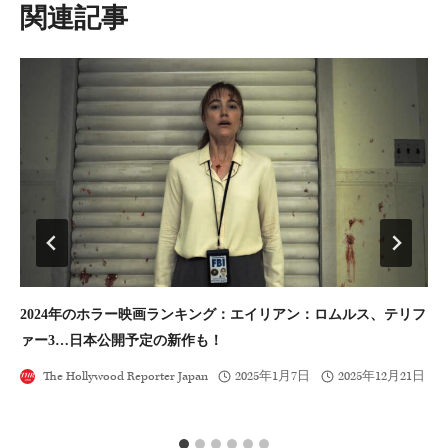
ョ
類似投稿
ン
2024年のホラー映画ランキング：エイリアン：ロムルス、テリフ
マ
ァー3…日本公開予定の新作も！
ム
音
The Hollywood Reporter Japan
2025年1月7日
2025年12月21日