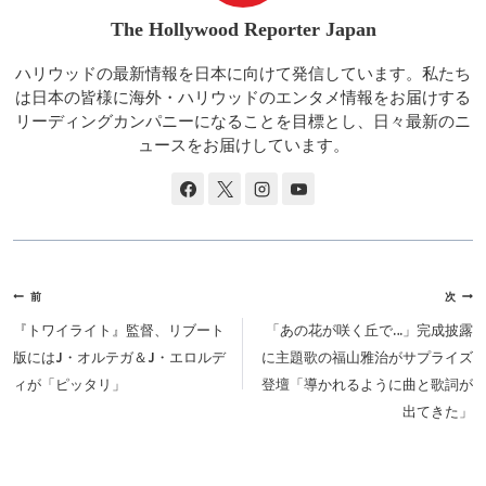
The Hollywood Reporter Japan
ハリウッドの最新情報を日本に向けて発信しています。私たち
は日本の皆様に海外・ハリウッドのエンタメ情報をお届けする
リーディングカンパニーになることを目標とし、日々最新のニ
ュースをお届けしています。
投
前
次
稿
『トワイライト』監督、リブート
「あの花が咲く丘で…」完成披露
ナ
版にはJ・オルテガ＆J・エロルデ
に主題歌の福山雅治がサプライズ
ビ
ィが「ピッタリ」
登壇「導かれるように曲と歌詞が
ゲ
出てきた」
ー
シ