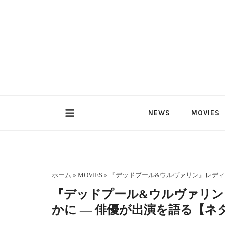
内
容
を
ス
キ
ッ
プ
NEWS
MOVIES
ホーム
»
MOVIES
»
『デッドプール&ウルヴァリン』レディ
『デッドプール&ウルヴァリン
かに ― 俳優が出演を語る【ネ