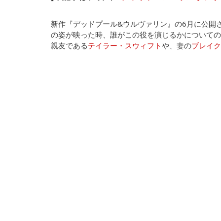
新作『デッドプール&ウルヴァリン』の6月に公開
の姿が映った時、誰がこの役を演じるかについての
親友である
テイラー・スウィフト
や、妻の
ブレイク