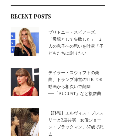
RECENT POSTS
ブリトニー・スピアーズ、
「母親として失敗した」 2
人の息子への思いを吐露「子
どもたちに謝りたい」
テイラー・スウィフトの楽
曲、トランプ陣営のTIKTOK
動画から相次いで削除
──「AUGUST」など複数曲
【訃報】エルヴィス・プレス
リーと2度共演 女優ジョー
ン・ブラックマン、87歳で死
去