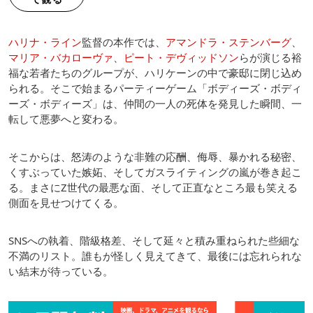
ハリナ・ライン
監督の本作では、
アマンドラ・ステンバーグ
、
マリア・バカローヴァ
、
ピート・デヴィッドソン
らが演じる裕
福な若者たちのグループが、ハリケーンの中で豪邸に閉じ込め
られる。そこで始まるパーティーゲーム「ボディーズ・ボディ
ーズ・ボディーズ」は、仲間の一人の死体を発見した瞬間、一
転して悪夢へと変わる。
そこからは、怒涛のような非難の応酬、侮辱、暴かれる秘密、
くすぶっていた嫉妬、そしてガスライティングの嵐が巻き起こ
る。まさにZ世代の最悪な面、そして正直なところ最も笑える
側面を見せつけてくる。
SNSへの執着、階級格差、そして延々と積み重ねられた些細な
不満のリスト。誰もが怪しく見えてきて、最後には忘れられな
い結末が待っている。