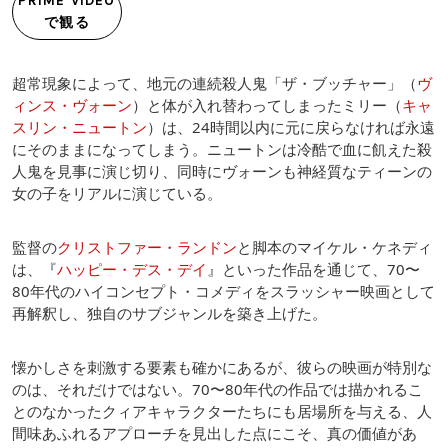
PRIME VIDEO
で観る
超常現象によって、地元の連続殺人鬼「ザ・ブッチャー」（
ヴ
ィンス・ヴォーン
）と体が入れ替わってしまったミリー（
キャ
スリン・ニュートン
）は、24時間以内に元に戻らなければ永遠
にそのままになってしまう。ニュートンは冷酷で血に飢えた殺
人鬼を見事に演じ切り、同時にヴォーンも神経質なティーンの
女の子をリアルに演じている。
監督の
クリストファー・ランドン
と脚本のマイケル・ケネディ
は、『
ハッピー・デス・デイ
』といった作品を通じて、70〜
80年代のハイコンセプト・コメディをスラッシャー映画として
再解釈し、独自のサブジャンルを築き上げた。
懐かしさを刺激する要素も確かにあるが、彼らの映画が特別な
のは、それだけではない。70〜80年代の作品では描かれるこ
とのなかったクィアキャラクターたちにも居場所を与える、人
間味あふれるアプローチを見出した点にこそ、真の価値があ