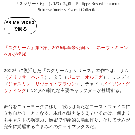
『スクリーム6』（2023）写真：Philippe Bosse/Paramount
Pictures/Courtesy Everett Collection
PRIME VIDEO
で観る
『スクリーム』第7弾、2026年全米公開へ ― ネーヴ・キャン
ベルが復帰
2022年に復活した『スクリーム』シリーズ。本作では、 サム
（
メリッサ・バレラ
）、タラ（
ジェナ・オルテガ
）、ミンディ
（
ジャスミン・サヴォイ・ブラウン
）、チャド（
メイソン・グ
ッディング
）の4人の新たな主要キャラクターが登場する。
舞台をニューヨークに移し、彼らは新たなゴーストフェイスに
立ち向かうことになる。本作の魅力を支えているのは、何より
もキャストの演技力、緻密で印象的な場面作り、そしてサムが
完全に覚醒する血まみれのクライマックスだ。