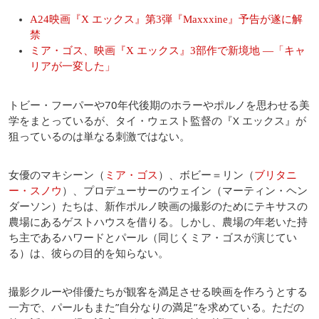
A24映画『X エックス』第3弾『Maxxxine』予告が遂に解
禁
ミア・ゴス、映画『X エックス』3部作で新境地 ―「キャ
リアが一変した」
トビー・フーパーや70年代後期のホラーやポルノを思わせる美
学をまとっているが、タイ・ウェスト監督の『X エックス』が
狙っているのは単なる刺激ではない。
女優のマキシーン（
ミア・ゴス
）、ボビー＝リン（
ブリタニ
ー・スノウ
）、プロデューサーのウェイン（マーティン・ヘン
ダーソン）たちは、新作ポルノ映画の撮影のためにテキサスの
農場にあるゲストハウスを借りる。しかし、農場の年老いた持
ち主であるハワードとパール（同じくミア・ゴスが演じてい
る）は、彼らの目的を知らない。
撮影クルーや俳優たちが観客を満足させる映画を作ろうとする
一方で、パールもまた”自分なりの満足”を求めている。ただの