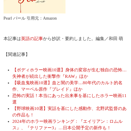
Pearl パール 引用元：Amazon
本記事は
英語の記事
から抄訳・要約しました。編集／和田 萌
【関連記事】
【ボディホラー映画10選】身体の変容が生む独自の恐怖…
失神者が続出した衝撃作『RAW』ほか
【吸血鬼映画10選】血と闇の美学…80年代のカルト的名
作、マーベル原作『ブレイド』ほか
恐怖の実話！本当にあった出来事を基にしたホラー映画11
選
【野球映画10選】実話を基にした感動作、北野武監督のあ
の作品も！
2024年のホラー映画ランキング：『エイリアン：ロムル
ス』、『テリファー3』…日本公開予定の新作も！