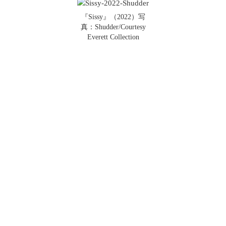
『Sissy』（2022）写
真：Shudder/Courtesy
Everett Collection