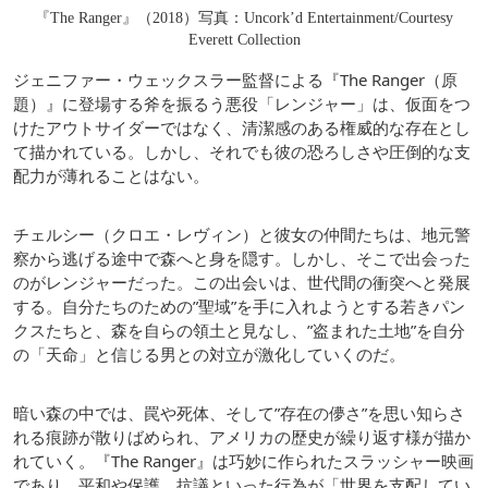
『The Ranger』（2018）写真：Uncork’d Entertainment/Courtesy
Everett Collection
ジェニファー・ウェックスラー監督による『The Ranger（原
題）』に登場する斧を振るう悪役「レンジャー」は、仮面をつ
けたアウトサイダーではなく、清潔感のある権威的な存在とし
て描かれている。しかし、それでも彼の恐ろしさや圧倒的な支
配力が薄れることはない。
チェルシー（クロエ・レヴィン）と彼女の仲間たちは、地元警
察から逃げる途中で森へと身を隠す。しかし、そこで出会った
のがレンジャーだった。この出会いは、世代間の衝突へと発展
する。自分たちのための”聖域”を手に入れようとする若きパン
クスたちと、森を自らの領土と見なし、”盗まれた土地”を自分
の「天命」と信じる男との対立が激化していくのだ。
暗い森の中では、罠や死体、そして”存在の儚さ”を思い知らさ
れる痕跡が散りばめられ、アメリカの歴史が繰り返す様が描か
れていく。『The Ranger』は巧妙に作られたスラッシャー映画
であり、平和や保護、抗議といった行為が「世界を支配してい