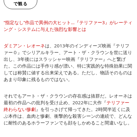
で観る
“指定なし”作品で異例の大ヒット…『テリファー3』がレーティ
ング・システムに与えた強烈な影響とは
ダミアン・レオーネ
は、2013年のインディーズ映画『テリフ
ァー０』でシリアルキラー、アート・ザ・クラウンを世に送り
出し、3年後にはスラッシャー映画『テリファー』へと繋げ
た。この作品には手作り感が漂い、特に実践的な特殊効果に関
しては称賛に値する出来栄えである。ただし、物語そのものは
あまり印象に残るものではない。
それでもアート・ザ・クラウンの存在感は抜群だ。レオーネは
最初の作品への批判を受け止め、2022年に大作『
テリファー
終わらない惨劇
』を引っさげて帰ってきた。2時間半近くに及
ぶ本作は、血肉と惨劇、衝撃的な殺害シーンの連続で、どんな
に耐性のあるホラーファンでも顔をしかめること間違いなし。