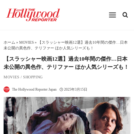
内
容
を
ス
キ
ッ
プ
ホーム
»
MOVIES
»
【スラッシャー映画12選】過去10年間の傑作…日本
未公開の異色作、テリファー ほか人気シリーズも！
【スラッシャー映画12選】過去10年間の傑作…日本
未公開の異色作、テリファー ほか人気シリーズも！
MOVIES
/
SHOPPING
The Hollywood Reporter Japan
2025年3月15日