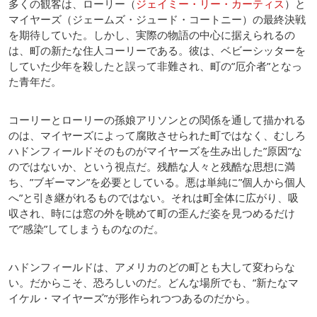
多くの観客は、ローリー（
ジェイミー・リー・カーティス
）と
マイヤーズ（ジェームズ・ジュード・コートニー）の最終決戦
を期待していた。しかし、実際の物語の中心に据えられるの
は、町の新たな住人コーリーである。彼は、ベビーシッターを
していた少年を殺したと誤って非難され、町の”厄介者”となっ
た青年だ。
コーリーとローリーの孫娘アリソンとの関係を通して描かれる
のは、マイヤーズによって腐敗させられた町ではなく、むしろ
ハドンフィールドそのものがマイヤーズを生み出した”原因”な
のではないか、という視点だ。残酷な人々と残酷な思想に満
ち、”ブギーマン”を必要としている。悪は単純に”個人から個人
へ”と引き継がれるものではない。それは町全体に広がり、吸
収され、時には窓の外を眺めて町の歪んだ姿を見つめるだけ
で”感染”してしまうものなのだ。
ハドンフィールドは、アメリカのどの町とも大して変わらな
い。だからこそ、恐ろしいのだ。どんな場所でも、”新たなマ
イケル・マイヤーズ”が形作られつつあるのだから。