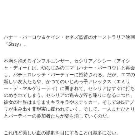
ハナー・バーロウ＆ケイン・セネズ監督のオーストラリア映画
『Sissy』。
不満を抱えるインフルエンサー、セシリア／シシー（アイシ
ャ・ディー）は、幼なじみのエマ（ハナー・バーロウ）と再会
し、バチェロレッテ・パーティーに招待される。だが、エマの
新しい友人たちや、かつてのいじめっ子アレックス（エミリ
ー・デ・マルゲリーティ）に囲まれて、セシリアはすぐに打ち
のめされてしまう。セシリアの過去が浮き彫りになるにつれ、
彼女の世界はますますキラキラやステッカー、そしてSNSアプ
リが生み出す非現実に覆われていく。そして、一人またひとり
とパーティーの参加者たちが姿を消していくのだ。
これほど美しい血の惨劇を目にすることは滅多にない。