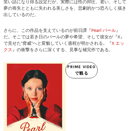
笑い話になり得る設定だが、実際には性の抑圧、老い、そして
夢の喪失とともに失われる美しさを、悲劇的かつ恐ろしく描き
出しているのだ。
さらに、この作品を支えているのが前日譚『
Pearl パール
』
だ。そこでは若き日のパールの夢や希望、そして彼女が『X』
で見せた”脅威”へと変貌していく過程が明かされる。『
X エッ
クス
』の衝撃をさらに深くする、見事な補完作である。
PRIME VIDEO
で観る