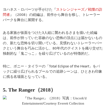
ヨハネス・ロバーツが手がけた『
ストレンジャーズ／戦慄の訪
問者
』（2008）の続編は、前作から舞台を移し、トレーラー
パークを舞台に展開する。
ある家族が仮面をつけた3人組に襲われるさまを描いた続編
は、前作が持っていた容赦のない恐怖の頂点には届かないもの
の、新たな恐怖を切り開いている。見慣れないトレーラーパー
クという舞台を巧みに活かし、80年代のテイストを織り交ぜた
独創的な「鬼ごっこ」を繰り広げているのが特徴的だ。
特に、ボニー・タイラーの「Total Eclipse of the Heart」をバ
ックに繰り広げられるプールでの追跡シーンは、ひときわ印象
に残る名場面となっている。
5. The Ranger（2018）