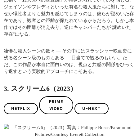
ジェイソンやフレディといった有名な殺人鬼たちに対して、な
ぜか犠牲者よりも魅力を感じてしまうのは、彼らが謎めいた存
在であり、観客との距離が保たれているからだろう。しかし本
作ではその距離が消え去り、逆にキャンパーたちが”謎めいた
存在”になる。
凄惨な殺人シーンの数々 — その中にはスラッシャー映画史に
残る名シーン級のものもある — 目当てで観るのもいい。た
だ、この作品が本当に面白いのは、視点と共感の関係をひっく
り返すという実験的アプローチにこそある。
3. スクリーム6（2023）
PRIME
NETFLIX
VIDEO
U-NEXT