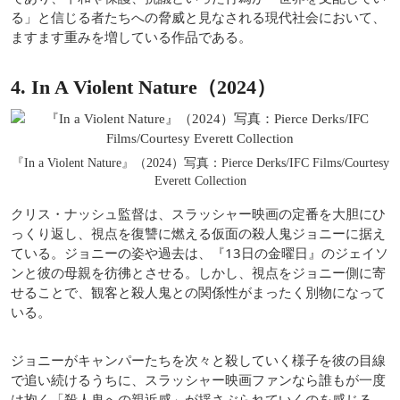
る」と信じる者たちへの脅威と見なされる現代社会において、
ますます重みを増している作品である。
4. In A Violent Nature（2024）
『In a Violent Nature』（2024）写真：Pierce Derks/IFC Films/Courtesy
Everett Collection
クリス・ナッシュ監督は、スラッシャー映画の定番を大胆にひ
っくり返し、視点を復讐に燃える仮面の殺人鬼ジョニーに据え
ている。ジョニーの姿や過去は、『13日の金曜日』のジェイソ
ンと彼の母親を彷彿とさせる。しかし、視点をジョニー側に寄
せることで、観客と殺人鬼との関係性がまったく別物になって
いる。
ジョニーがキャンパーたちを次々と殺していく様子を彼の目線
で追い続けるうちに、スラッシャー映画ファンなら誰もが一度
は抱く「殺人鬼への親近感」が揺さぶられていくのを感じる。