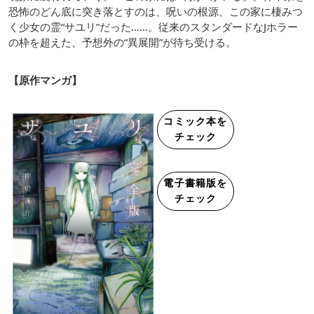
恐怖のどん底に突き落とすのは、呪いの根源、この家に棲みつ
く少女の霊“サユリ”だった……。従来のスタンダードなJホラー
の枠を超えた、予想外の“異展開”が待ち受ける。
【原作マンガ】
コミック本を
チェック
電子書籍版を
チェック