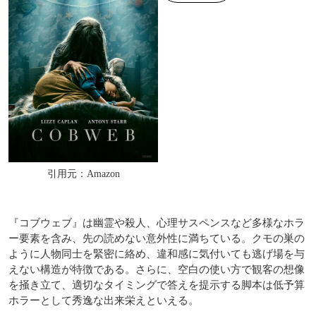
引用元：Amazon
『コブウェブ』は幽霊や殺人、心理サスペンスなど多様なホラ
ー要素を含み、先の読めない意外性に満ちている。クモの巣の
ように人物同士を緊密に絡め、違和感に気付いても逃げ場を与
えない構造が特徴である。さらに、空白の使い方で観客の想像
を掻き立て、適切なタイミングで答えを提示する脚本は低予算
ホラーとして秀逸な出来栄えといえる。