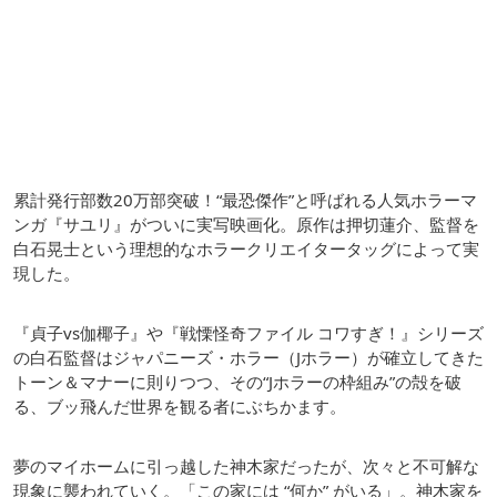
累計発行部数20万部突破！“最恐傑作”と呼ばれる人気ホラーマ
ンガ『サユリ』がついに実写映画化。原作は押切蓮介、監督を
白石晃士という理想的なホラークリエイタータッグによって実
現した。
『貞子vs伽椰子』や『戦慄怪奇ファイル コワすぎ！』シリーズ
の白石監督はジャパニーズ・ホラー（Jホラー）が確立してきた
トーン＆マナーに則りつつ、その“Jホラーの枠組み”の殻を破
る、ブッ飛んだ世界を観る者にぶちかます。
夢のマイホームに引っ越した神木家だったが、次々と不可解な
現象に襲われていく。「この家には “何か” がいる」。神木家を