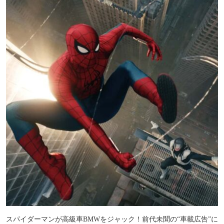
スパイダーマンが高級車BMWをジャック！前代未聞の“車載広告”に