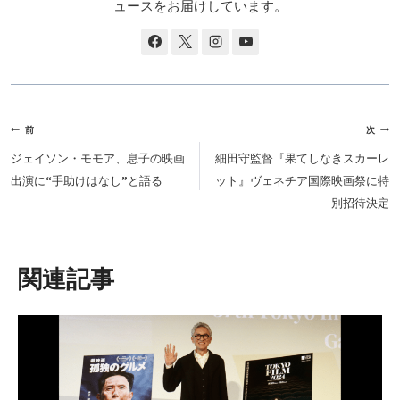
ュースをお届けしています。
投
前
次
稿
ジェイソン・モモア、息子の映画
細田守監督『果てしなきスカーレ
ナ
出演に“手助けはなし”と語る
ット』ヴェネチア国際映画祭に特
ビ
別招待決定
ゲ
ー
シ
類似投稿
ョ
ン