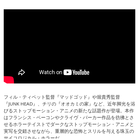
フィル・ティペット監督『マッドゴッド』や堀貴秀監督
『JUNK HEAD』、チリの『オオカミの家』など、近年脚光を浴
びるストップモーション・アニメの新たな話題作が登場。本作
はフランシス・ベーコンやクライヴ・バーカー作品を彷彿とさ
せるホラーテイストでダークなストップモーション・アニメと
実写を交錯させながら、重層的な恐怖とスリルを与える珠玉の
サイコロジカル・ホラーだ。