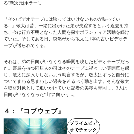
る“新次元Jホラー”。
「そのビデオテープには映ってはいけないものが映ってい
る…」敬太は昔、一緒に出かけた弟が失踪するという過去を持
ち、今は行方不明となった⼈間を探すボランティア活動を続け
ていた。そしてある⽇、突然⺟から敬太に1本の古いビデオテ
ープが送られてくる。
それは、弟の⽇向がいなくなる瞬間を映したビデオテープだっ
た。霊感を持つ同居⼈の司はそのテープに禍々しい雰囲気を感
じ、敬太に深⼊りしないよう助⾔するが、敬太はずっと⾃分に
ついてまわる忌まわしい過去を辿るべく動き出す。そんな敬太
を取材対象として追いかけていた記者の美琴も帯同し、3⼈は
⽇向がいなくなった“⼭”に向かう…。
４：『コブウェブ』
プライムビデ
オでチェック