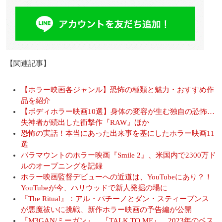
【関連記事】
【ホラー映画各ジャンル】恐怖の種類と魅力・おすすめ作
品を紹介
【ボディホラー映画10選】身体の変容が生む独自の恐怖…
失神者が続出した衝撃作『RAW』ほか
恐怖の実話！本当にあった出来事を基にしたホラー映画11
選
パラマウントのホラー映画『Smile 2』、米国内で2300万ド
ルのオープニングを記録
ホラー映画監督デビューへの近道は、YouTubeにあり？！
YouTubeが今、ハリウッドで新人発掘の場に
『The Ritual』：アル・パチーノとダン・スティーブンス
が悪魔祓いに挑戦、新作ホラー映画の予告編が公開
『M3GAN/ミーガン』、『TALK TO ME』…2023年のベス