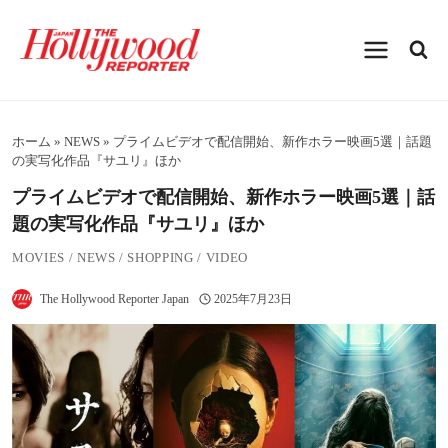
内
容
を
ス
キ
ッ
プ
ホーム
»
NEWS
»
プライムビデオで配信開始、新作ホラー映画5選｜話題
の実写化作品『サユリ』ほか
プライムビデオで配信開始、新作ホラー映画5選｜話
題の実写化作品『サユリ』ほか
MOVIES
/
NEWS
/
SHOPPING
/
VIDEO
The Hollywood Reporter Japan
2025年7月23日