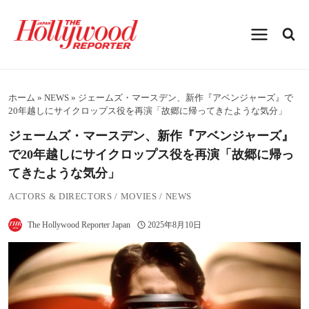
内
容
を
ス
キ
ッ
プ
ホーム
»
NEWS
»
ジェームズ・マースデン、新作『アベンジャーズ』で
20年越しにサイクロップス役を再演「故郷に帰ってきたような気分」
ジェームズ・マースデン、新作『アベンジャーズ』
で20年越しにサイクロップス役を再演「故郷に帰っ
てきたような気分」
ACTORS & DIRECTORS
/
MOVIES
/
NEWS
The Hollywood Reporter Japan
2025年8月10日