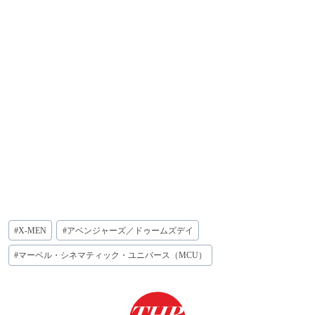
投
#
X-MEN
#
アベンジャーズ／ドゥームズデイ
稿
タ
#
マーベル・シネマティック・ユニバース（MCU）
グ: