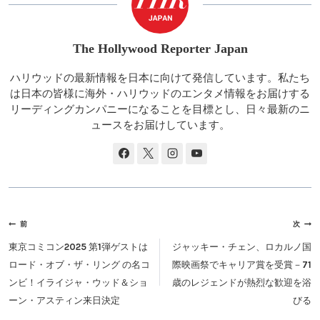
The Hollywood Reporter Japan
ハリウッドの最新情報を日本に向けて発信しています。私たち
は日本の皆様に海外・ハリウッドのエンタメ情報をお届けする
リーディングカンパニーになることを目標とし、日々最新のニ
ュースをお届けしています。
投
前
次
稿
東京コミコン2025 第1弾ゲストは
ジャッキー・チェン、ロカルノ国
ナ
ロード・オブ・ザ・リング の名コ
際映画祭でキャリア賞を受賞－71
ビ
ンビ！イライジャ・ウッド＆ショ
歳のレジェンドが熱烈な歓迎を浴
ゲ
ーン・アスティン来日決定
びる
ー