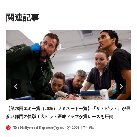
シ
ョ
類似投稿
ン
【第78回エミー賞（2026）ノミネート一覧】『ザ・ピット』が最
次
多25部門の快挙！大ヒット医療ドラマが賞レースを圧倒
新
The Hollywood Reporter Japan
2026年7月9日