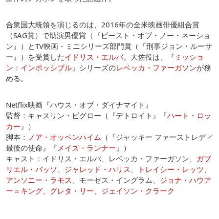
合衆国大統領を演じるのは、2016年の全米映画俳優組合賞
（SAG賞）で助演男優賞（『ビースト・オブ・ノー・ネーショ
ン』）とTV映画・ミニシリーズ部門賞（『刑事ジョン・ルーサ
ー』）を受賞した
イドリス・エルバ
。大佐役は、『
ミッショ
ン：インポッシブル
』シリーズの
レベッカ・ファーガソン
が務
める。
Netflix映画『ハウス・オブ・ダイナマイト』
監督：キャスリン・ビグロー（『デトロイト』『
ハート・ロッ
カー
』）
脚本：
ノア・オッペンハイム
（『ジャッキー ファーストレディ
最後の使命』『
メイズ・ランナー
』）
キャスト：イドリス・エルバ、レベッカ・ファーガソン、
ガブ
リエル・バッソ
、
ジャレッド・ハリス
、
トレイシー・レッツ
、
アンソニー・ラモス
、モーゼス・イングラム、
ジョナ・ハウア
ー＝キング
、
グレタ・リー
、
ジェイソン・クラーク