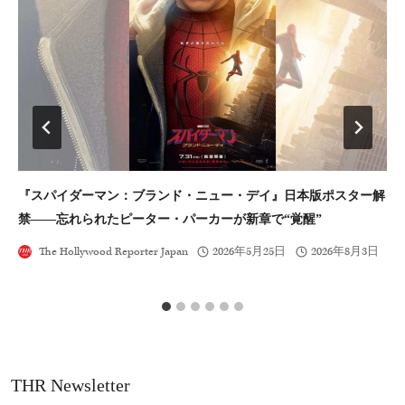
『スパイダーマン：ブランド・ニュー・デイ』日本版ポスター解
映
禁――忘れられたピーター・パーカーが新章で“覚醒”
2
The Hollywood Reporter Japan
2026年5月25日
2026年8月3日
THR Newsletter