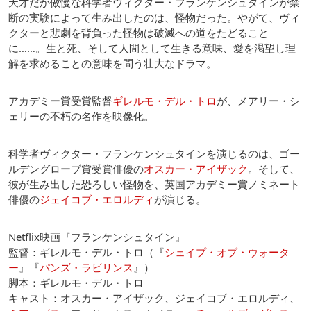
天才だが傲慢な科学者ヴィクター・フランケンシュタインが禁
断の実験によって生み出したのは、怪物だった。やがて、ヴィ
クターと悲劇を背負った怪物は破滅への道をたどること
に……。生と死、そして人間として生きる意味、愛を渇望し理
解を求めることの意味を問う壮大なドラマ。
アカデミー賞受賞監督
ギレルモ・デル・トロ
が、メアリー・シ
ェリーの不朽の名作を映像化。
科学者ヴィクター・フランケンシュタインを演じるのは、ゴー
ルデングローブ賞受賞俳優の
オスカー・アイザック
。そして、
彼が生み出した恐ろしい怪物を、英国アカデミー賞ノミネート
俳優の
ジェイコブ・エロルディ
が演じる。
Netflix映画『フランケンシュタイン』
監督：ギレルモ・デル・トロ（『
シェイプ・オブ・ウォータ
ー
』『
パンズ・ラビリンス
』）
脚本：ギレルモ・デル・トロ
キャスト：オスカー・アイザック、ジェイコブ・エロルディ、