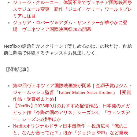
ジョージ・クルーニー、体調不良でヴェネチア国際映画祭
スケジュール変更 新作『ジェイ・ケリー』ワールドプレ
ミアに注目
ジュリア・ロバーツ＆アダム・サンドラーが華やかに登
場 ヴェネツィア国際映画祭2025開幕
Netflixの話題作がスクリーンで楽しめるのはこの秋だけ。配信
前に劇場で体験するチャンスをお見逃しなく。
【関連記事】
第82回ヴェネツィア国際映画祭が閉幕｜金獅子賞はジム・
ジャームッシュ監督『Father Mother Sister Brother』【受賞
作品・受賞者まとめ】
【Netflix】2025年9月のおすすめ配信作品｜日本発のメガ
ヒット作『今際の国のアリス』シーズン3、『ウェンズデ
ー』シーズン2後半ほか
Netflixオリジナルドラマ日本最新作 ─ 役所広司『俺のこ
と、なんか言ってた？』ほか『ジョジョ SBR』など発表