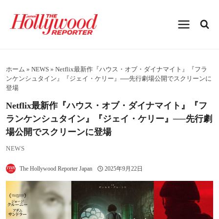
内
容
を
ス
キ
ッ
プ
ホーム
»
NEWS
»
Netflix最新作『ハウス・オブ・ダイナマイト』『フラ
ンケンシュタイン』『ジェイ・ケリー』──先行劇場公開でスクリーンに
登場
Netflix最新作『ハウス・オブ・ダイナマイト』『フ
ランケンシュタイン』『ジェイ・ケリー』──先行劇
場公開でスクリーンに登場
NEWS
The Hollywood Reporter Japan
2025年9月22日