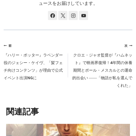
ュースをお届けしています。
投
前
次
稿
『ハリー・ポッター』ラベンダー
クロエ・ジャオ監督が『ハムネッ
ナ
役のジェシー・ケイヴ、「髪フェ
ト』で映画界復帰！4年間の休養
ビ
チ向けコンテンツ」が理由で公式
期間とポール・メスカルとの運命
ゲ
イベント出演NGに
的出会い ――「物語が私を選んで
ー
くれた」
シ
ョ
ン
類似投稿