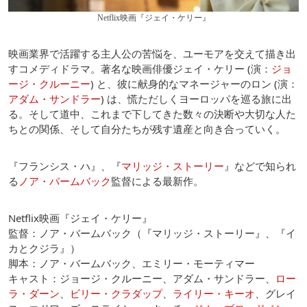
Netflix映画『ジェイ・ケリー』
映画業界で活躍する主人公の苦悩を、ユーモアを交えて描き出
すコメディドラマ。著名な映画俳優ジェイ・ケリー (演：
ジョ
ージ・クルーニー
) と、彼に献身的なマネージャーのロン (演：
アダム・サンドラー
) は、慌ただしくヨーロッパを巡る旅に出
る。そして道中、これまで下してきた数々の決断や大切な人た
ちとの関係、そして自分たちが残す遺産と向き合っていく。
『フランシス・ハ』、『
マリッジ・ストーリー
』などで知られ
る
ノア・バームバック
監督による最新作。
Netflix映画『ジェイ・ケリー』
監督：ノア・バームバック（『マリッジ・ストーリー』、『イ
カとクジラ』）
脚本：ノア・バームバック、エミリー・モーティマー
キャスト：ジョージ・クルーニー、アダム・サンドラー、
ロー
ラ・ダーン
、
ビリー・クラダップ
、
ライリー・キーオ
、グレイ