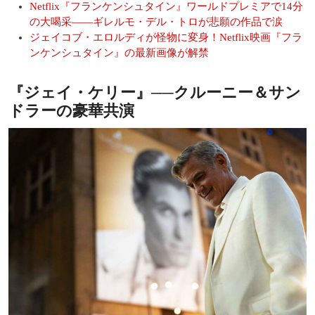
Netflix『フランケンシュタイン』ワールドプレミアで14分
の大喝采――ギレルモ・デル・トロが悲願の作品で涙
ジェイコブ・エロルディが怪物に変身！Netflix映画『フラ
ンケンシュタイン』の最新画像が解禁
『ジェイ・ケリー』──クルーニー＆サン
ドラーの豪華共演