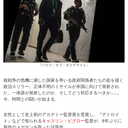
『ハウス・オブ・ダイナマイト』
核戦争の危機に瀕した国家を率いる政府関係者たちの姿を描く
政治スリラー。正体不明のミサイルが米国に向けて発射され
た。一体誰が発射したのか、そしてどう対応するべきか……。
今、時間との闘いが始まる。
女性として史上初のアカデミー監督賞を受賞し、『デトロイ
ト』などで知られる
キャスリン・ビグロー
監督が、8年ぶりに
新作のメガホンを取った話題作。