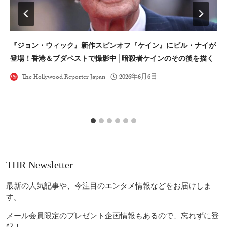
『ジョン・ウィック』新作スピンオフ『ケイン』にビル・ナイが
I
登場！香港＆ブダペストで撮影中│暗殺者ケインのその後を描く
を
The Hollywood Reporter Japan
2026年6月6日
THR Newsletter
最新の人気記事や、今注目のエンタメ情報などをお届けしま
す。
メール会員限定のプレゼント企画情報もあるので、忘れずに登
録！