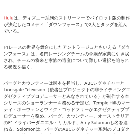
Hulu
は、ディズニー系列のストリーマーでパイロット版の制作
が決定したコメディ『ダウンフォース』で2人とタッグを組ん
でいる。
F1レースの世界を舞台にしたアントラージュともいえる『ダウ
ンフォース』は、名門レーシングチームの令嬢が家業に引き戻
され、チームの将来と家族の遺産について難しい選択を迫られ
る状況を描く。
バーグとカウンティ―は脚本を担当し、ABCシグネチャーと
Lionsgate Television（後者はプロジェクトの非ライティングエ
グゼクティブプロデューサーとみなされている）が制作する本
シリーズのショーランナーを務める予定だ。Temple Hillのマー
ティ・ボーウェンとウィク・ゴッドフリーがエグゼクティブプ
ロデューサーを務め、バーグ、カウンティ―、オーストラリア
のF1ドライバーダニエル・リカルド、Amy Solomonも名を連
ねる。Solomonは、バーグのABCシグネチャー系列のプロダク