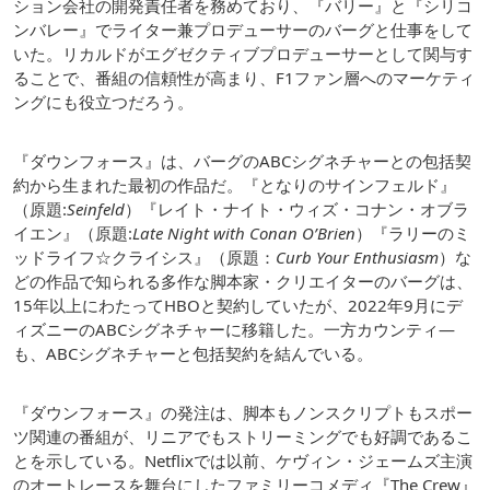
ション会社の開発責任者を務めており、『バリー』と『シリコ
ンバレー』でライター兼プロデューサーのバーグと仕事をして
いた。リカルドがエグゼクティブプロデューサーとして関与す
ることで、番組の信頼性が高まり、F1ファン層へのマーケティ
ングにも役立つだろう。
『ダウンフォース』は、バーグのABCシグネチャーとの包括契
約から生まれた最初の作品だ。『となりのサインフェルド』
（原題:
Seinfeld
）『レイト・ナイト・ウィズ・コナン・オブラ
イエン』（原題:
Late Night with Conan O’Brien
）『ラリーのミ
ッドライフ☆クライシス』（原題：
Curb Your Enthusiasm
）な
どの作品で知られる多作な脚本家・クリエイターのバーグは、
15年以上にわたってHBOと契約していたが、2022年9月にデ
ィズニーのABCシグネチャーに移籍した。一方カウンティ―
も、ABCシグネチャーと包括契約を結んでいる。
『ダウンフォース』の発注は、脚本もノンスクリプトもスポー
ツ関連の番組が、リニアでもストリーミングでも好調であるこ
とを示している。Netflixでは以前、ケヴィン・ジェームズ主演
のオートレースを舞台にしたファミリーコメディ『The Crew』