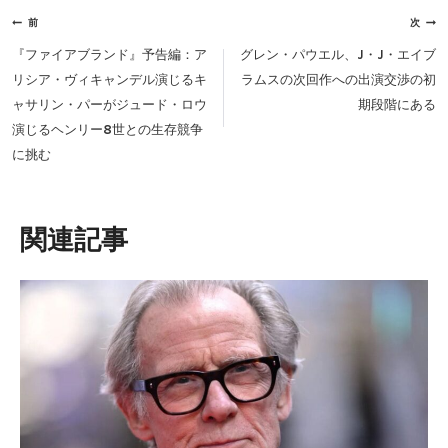
投
前
次
稿
『ファイアブランド』予告編：ア
グレン・パウエル、J・J・エイブ
ナ
リシア・ヴィキャンデル演じるキ
ラムスの次回作への出演交渉の初
ビ
ャサリン・パーがジュード・ロウ
期段階にある
ゲ
演じるヘンリー8世との生存競争
ー
に挑む
シ
ョ
ン
類似投稿