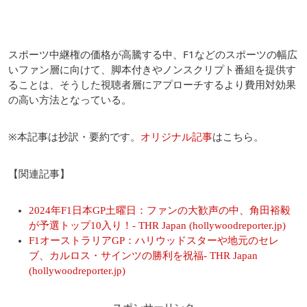
スポーツ中継権の価格が高騰する中、F1などのスポーツの幅広
いファン層に向けて、脚本付きやノンスクリプト番組を提供す
ることは、そうした視聴者層にアプローチするより費用対効果
の高い方法となっている。
※本記事は抄訳・要約です。
オリジナル記事
はこちら。
【関連記事】
2024年F1日本GP土曜日：ファンの大歓声の中、角田裕毅
が予選トップ10入り！- THR Japan (hollywoodreporter.jp)
F1オーストラリアGP：ハリウッドスターや地元のセレ
ブ、カルロス・サインツの勝利を祝福- THR Japan
(hollywoodreporter.jp)