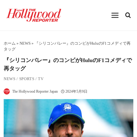
内
容
を
ス
キ
ッ
プ
ホーム
»
NEWS
»
『シリコンバレー』のコンビがHuluのF1コメディで再
タッグ
『シリコンバレー』のコンビがHuluのF1コメディで
再タッグ
NEWS
/
SPORTS
/
TV
The Hollywood Reporter Japan
2024年5月9日