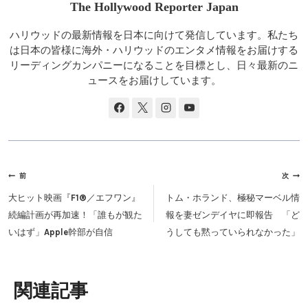
The Hollywood Reporter Japan
ハリウッドの最新情報を日本に向けて発信しています。私たち
は日本の皆様に海外・ハリウッドのエンタメ情報をお届けする
リーディングカンパニーになることを目標とし、日々最新のニ
ュースをお届けしています。
投
前
次
稿
大ヒット映画『F1®／エフワン』
トム・ホランド、極秘マーベル情
ナ
続編計画が再加速！「誰もが観た
報を妻ゼンデイヤに即報告 「ど
ビ
いはず」Apple幹部が自信
うしても黙っていられなかった」
ゲ
ー
シ
類似投稿
ョ