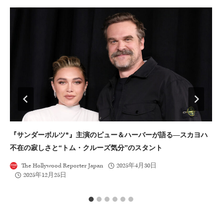
ン
『サンダーボルツ*』主演のピュー＆ハーバーが語る―スカヨハ
ミ
不在の寂しさと“トム・クルーズ気分”のスタント
The Hollywood Reporter Japan
2025年4月30日
2025年12月25日