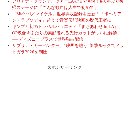
アリアナ・グランデ、ツアーLA公演で号泣！約6年ぶり復
帰ステージに「こんな歓声は人生で初めて」
『Michael／マイケル』世界興収記録を更新！『ボヘミア
ン・ラプソディ』超えで音楽伝記映画の歴代王者に
キンプリ初のトラベルバラエティ『まちあわせ in LA』、
OP映像＆ふたりの素顔溢れる先行カットがついに解禁！
──ディズニープラスで世界独占配信
サブリナ・カーペンター、“映画を纏う”衝撃ルックでメッ
トガラ2026を制圧
スポンサーリンク