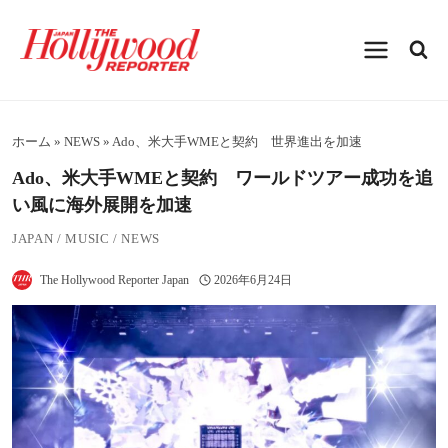
内
容
を
ス
キ
ッ
プ
ホーム
»
NEWS
»
Ado、米大手WMEと契約 世界進出を加速
Ado、米大手WMEと契約 ワールドツアー成功を追
い風に海外展開を加速
JAPAN
/
MUSIC
/
NEWS
The Hollywood Reporter Japan
2026年6月24日