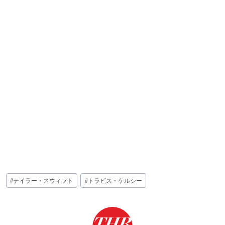
投
#
テイラー・スウィフト
#
トラビス・ケルシー
稿
タ
グ: