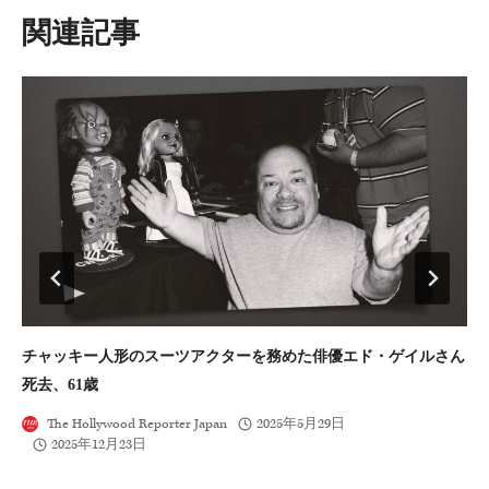
シ
類似投稿
ョ
ン
チャッキー人形のスーツアクターを務めた俳優エド・ゲイルさん
大
死去、61歳
ト
T
The Hollywood Reporter Japan
2025年5月29日
2025年12月23日