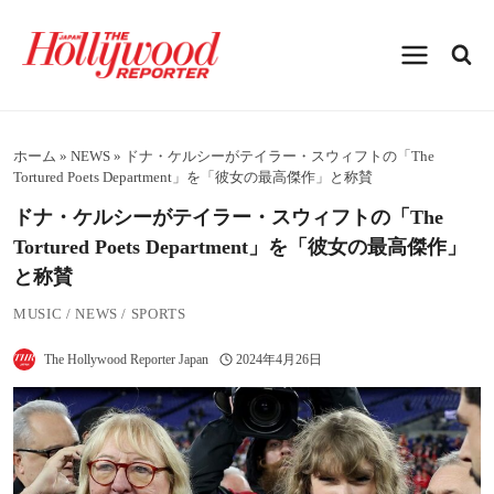
内
容
を
ス
キ
ッ
プ
ホーム
»
NEWS
»
ドナ・ケルシーがテイラー・スウィフトの「The
Tortured Poets Department」を「彼女の最高傑作」と称賛
ドナ・ケルシーがテイラー・スウィフトの「The
Tortured Poets Department」を「彼女の最高傑作」
と称賛
MUSIC
/
NEWS
/
SPORTS
The Hollywood Reporter Japan
2024年4月26日