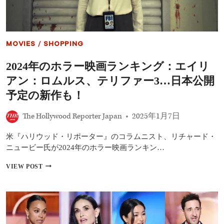
性
ガ
を
ン
否
定：
も
MOVIES
/
SHOPPING
う
未
2024年のホラー映画ランキング：エイリ
練
は
アン：ロムルス、テリファー3…日本公開
あ
り
予定の新作も！
ま
せ
The Hollywood Reporter Japan
2025年1月7日
ん
米『ハリウッド・リポーター』のコラムニスト、リチャード・
ニュービー氏が2024年のホラー映画ランキン…
2024
VIEW POST
年
の
ホ
ラ
ー
映