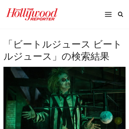
内
容
を
ス
キ
ッ
プ
「
ビートルジュース ビート
ルジュース
」の検索結果