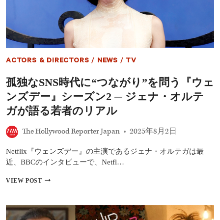
決
リ
定
ア
【THR
ン：
独
ア
占】
ー
ス』
を
ACTORS & DIRECTORS
/
NEWS
/
TV
絶
賛
孤独なSNS時代に“つながり”を問う『ウェ
－
TV
ンズデー』シーズン2 ─ ジェナ・オルテ
で
観
ガが語る若者のリアル
ら
れ
The Hollywood Reporter Japan
2025年8月2日
る
新
Netflix『ウェンズデー』の主演であるジェナ・オルテガは最
作
ド
近、BBCのインタビューで、Netfl…
ラ
マ
孤
VIEW POST
に
独
驚
な
嘆
SNS
時