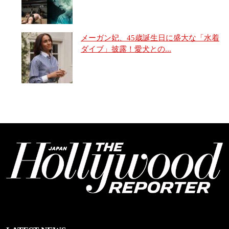
メーガン妃、45歳誕生日に盛大な「水着
ダイブ」披露！愛犬との...