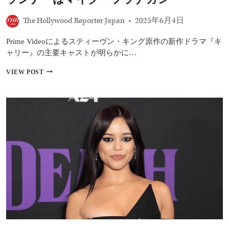
胞』
実
The Hollywood Reporter Japan
2025年6月4日
写
映
Prime Videoによるスティーヴン・キング原作の新作ドラマ『キ
画
な
ャリー』の主要キャストが明らかに…
ど
話
ス
VIEW POST
題
テ
作
ィ
が
ー
続々
ヴ
登
ン・
場
キ
ン
グ
原
作
『キ
ャ
リ
ー』
ド
ラ
マ