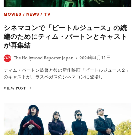
MOVIES
/
NEWS
/
TV
シネマコンで「ビートルジュース」の続
編のためにティム・バートンとキャスト
が再集結
The Hollywood Reporter Japan
2024年4月11日
ティム・バートン監督と彼の新作映画「ビートルジュース２」
のキャストが、ラスベガスのシネマコンに登場し…
シ
VIEW POST
ネ
マ
コ
ン
で
「ビ
ー
ト