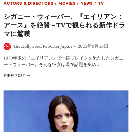
影
ACTORS & DIRECTORS
/
MOVIES
/
NEWS
/
TV
開
始
シガニー・ウィーバー、『エイリアン：
｜
ブ
アース』を絶賛－TVで観られる新作ドラ
リ
タ
マに驚嘆
ニ
ー・
The Hollywood Reporter Japan
2025年9月10日
オ
グ
1979年版の『エイリアン』で一躍ブレイクを果たしたシガニ
レ
イ
ー・ウィーバー。そんな彼女は現在話題を集め…
デ
ィ、
シ
VIEW POST
バ
ガ
ー
ニ
ン・
ー・
ゴ
ウ
ー
ィ
マ
ー
ン
バ
が
ー、
参
『エ
加
イ