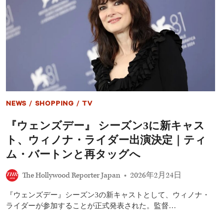
変
え
る
次
世
代
ス
タ
ー
10
人
――
NEWS
/
SHOPPING
/
TV
テ
ィ
『ウェンズデー』 シーズン3に新キャス
モ
シ
ト、ウィノナ・ライダー出演決定｜ティ
ー・
シ
ム・バートンと再タッグへ
ャ
ラ
The Hollywood Reporter Japan
2026年2月24日
メ、
ゼ
『ウェンズデー』シーズン3の新キャストとして、ウィノナ・
ン
デ
ライダーが参加することが正式発表された。監督…
イ