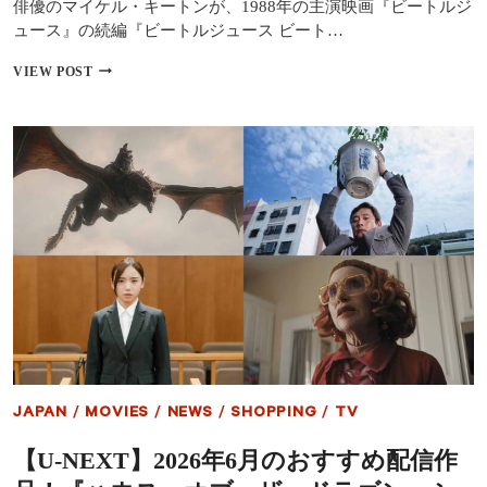
俳優のマイケル・キートンが、1988年の主演映画『ビートルジ
キ
ャ
ュース』の続編『ビートルジュース ビート…
ス
ト
マ
VIEW POST
大
イ
集
ケ
結
ル・
キ
ー
ト
ン、
『ビ
ー
ト
ル
ジ
ュ
ー
ス
2』
は
JAPAN
/
MOVIES
/
NEWS
/
SHOPPING
/
TV
「手
作
【U-NEXT】2026年6月のおすすめ配信作
り
感」