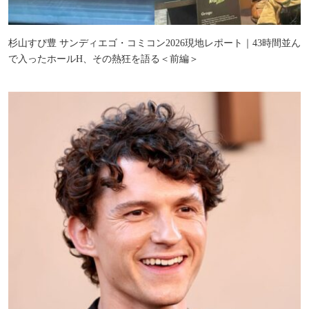
杉山すぴ豊 サンディエゴ・コミコン2026現地レポート｜43時間並ん
で入ったホールH、その熱狂を語る＜前編＞