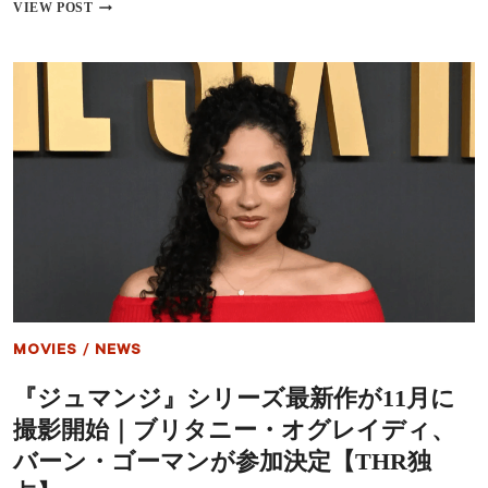
ヤ、
『ウ
VIEW POST
シ
ェ
ド
ン
ニ
ズ
ー・
デ
ス
ー』
ウ
シ
ィ
ー
ー
ズ
ニ
ン
ー
3
ら“ポ
に
ス
新
ト・
キ
デ
ャ
ィ
ス
カ
ト、
プ
ウ
MOVIES
/
NEWS
リ
ィ
オ
ノ
『ジュマンジ』シリーズ最新作が11月に
時
ナ・
代”の
ラ
撮影開始｜ブリタニー・オグレイディ、
主
イ
役
ダ
バーン・ゴーマンが参加決定【THR独
た
ー