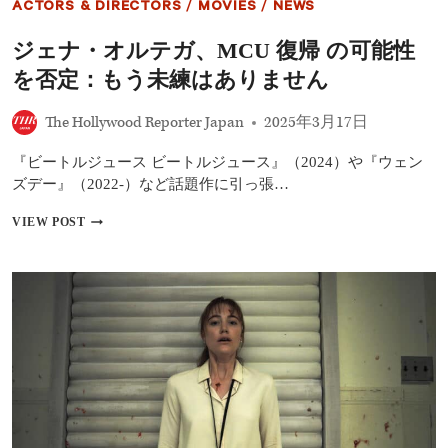
ACTORS & DIRECTORS
/
MOVIES
/
NEWS
版、
主
ジェナ・オルテガ、MCU 復帰 の可能性
要
キ
を否定：もう未練はありません
ャ
ス
The Hollywood Reporter Japan
2025年3月17日
ト
を
発
『ビートルジュース ビートルジュース』（2024）や『ウェン
表
ズデー』（2022-）など話題作に引っ張…
―
シ
ジ
VIEW POST
ョ
ェ
ー
ナ・
ラ
オ
ン
ル
ナ
テ
ー
ガ、
は
MCU
マ
復
イ
帰
ク・
の
フ
可
ラ
能
ナ