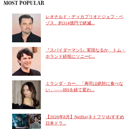
MOST POPULAR
レオナルド・ディカプリオとジェフ・ベ
ゾス、約314億円で絶滅...
『スパイダーマン5』実現なるか トム・
ホランド続投にソニーC...
ミランダ・カー、「寿司は絶対に食べな
い」――IBSを経て変わ...
【2026年8月】Netflix(ネトフリ)おすすめ
日本ドラ...