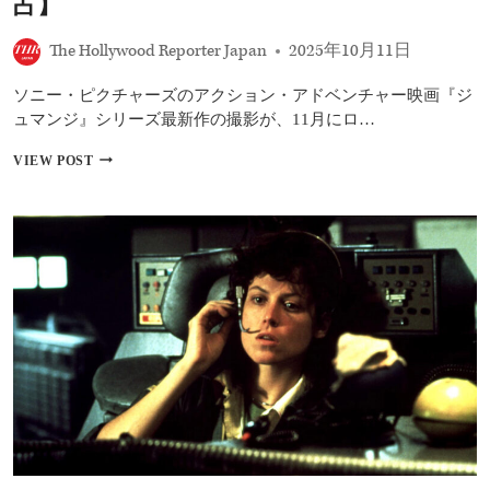
占】
ち
出
演
決
The Hollywood Reporter Japan
2025年10月11日
定
｜
ソニー・ピクチャーズのアクション・アドベンチャー映画『ジ
テ
ュマンジ』シリーズ最新作の撮影が、11月にロ…
ィ
ム・
『ジ
VIEW POST
バ
ュ
ー
マ
ト
ン
ン
ジ』
と
シ
再
リ
タ
ー
ッ
ズ
グ
最
へ
新
作
が
11
月
に
撮