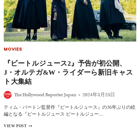
ル
ジ
ュ
ー
ス」
の
続
編
の
MOVIES
た
め
『ビートルジュース2』予告が初公開、
に
テ
J・オルテガ&W・ライダーら新旧キャス
ィ
ム・
ト大集結
バ
ー
The Hollywood Reporter Japan
2024年3月23日
ト
ン
ティム・バートン監督作『ビートルジュース』の36年ぶりの続
と
キ
編となる『ビートルジュース ビートルジュー…
ャ
ス
『ビ
VIEW POST
ト
ー
が
ト