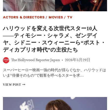
品！
『ハ
ウ
ス・
ACTORS & DIRECTORS
/
MOVIES
/
TV
オ
ブ・
ハリウッドを変える次世代スター10人
ザ・
ド
――ティモシー・シャラメ、ゼンデイ
ラ
ゴ
ヤ、シドニー・スウィーニーら“ポスト・
ン』
ディカプリオ時代”の主役たち
シ
ー
ズ
The Hollywood Reporter Japan
2026年5月29日
ン
3、
スーパーヒーロー映画一強の時代が揺らぐなか、ハリウッドは
『WEAPONS
いま“俳優そのもの”で観客を呼べるスターを求…
／
ウ
ハ
VIEW POST
ェ
リ
ポ
ウ
ン
ッ
ズ』
ド
ほ
を
か