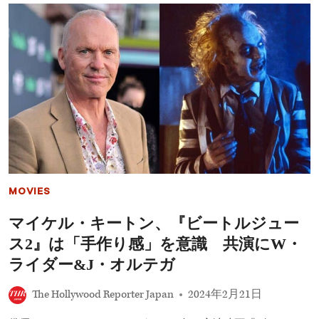
再
ル
集
ジ
結
ュ
ー
ス
2』
予
告
が
初
公
開、
J・
オ
ル
MOVIES
テ
ガ
マイケル・キートン、『ビートルジュー
&W・
ラ
ス2』は「手作り感」を意識 共演にW・
イ
ダ
ライダー&J・オルテガ
ー
ら
The Hollywood Reporter Japan
2024年2月21日
新
旧