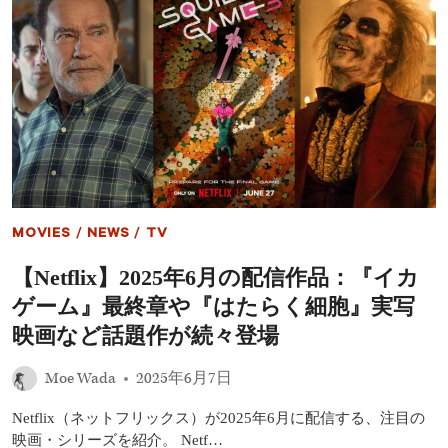
代
に“つ
な
が
り”を
問
う
『ウ
ェ
ン
ズ
デ
ー』
MOVIES
/
NEWS
/
TV
シ
ー
【Netflix】2025年6月の配信作品：『イカ
ズ
ン
ゲーム』最終章や『はたらく細胞』実写
2
─
映画など話題作が続々登場
ジ
ェ
Moe Wada
2025年6月7日
ナ・
オ
Netflix（ネットフリックス）が2025年6月に配信する、注目の
ル
テ
映画・シリーズを紹介。 Netf…