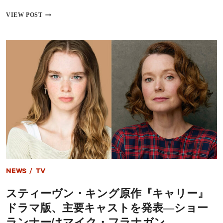
ガ
が
【NETFLIX】
VIEW POST
語
2025
る
年
若
6
者
月
の
の
リ
配
ア
信
ル
作
品：
『イ
カ
ゲ
ー
ム』
最
終
章
NEWS
/
TV
や
『は
スティーヴン・キング原作『キャリー』
た
ら
ドラマ版、主要キャストを発表―ショー
く
細
ランナーはマイク・フラナガン