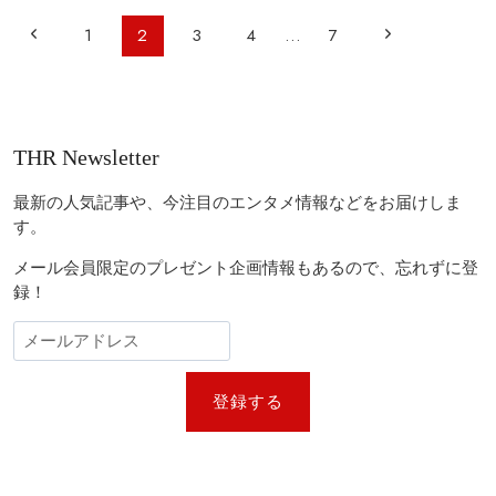
予
ゴ
ペ
前
定
次
1
2
3
4
…
7
ー
の
ー
ル
の
の
新
デ
ジ
作
ン
ペ
ペ
ナ
も！
グ
ビ
ロ
ー
ー
THR Newsletter
ー
ゲ
ジ
ジ
ブ
ー
賞
最新の人気記事や、今注目のエンタメ情報などをお届けしま
受
シ
す。
賞
ョ
者
メール会員限定のプレゼント企画情報もあるので、忘れずに登
一
ン
録！
覧
登録する