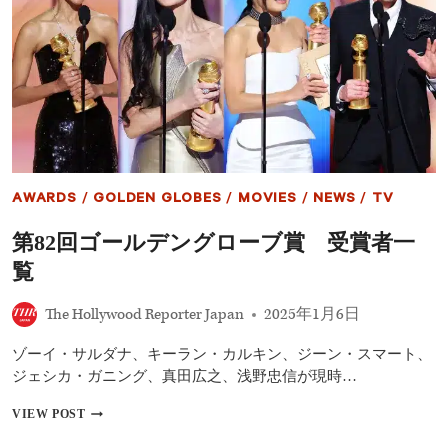
画
ラ
ン
キ
ン
グ：
エ
イ
リ
ア
ン：
AWARDS
/
GOLDEN GLOBES
/
MOVIES
/
NEWS
/
TV
ロ
ム
第82回ゴールデングローブ賞 受賞者一
ル
ス、
覧
テ
リ
The Hollywood Reporter Japan
2025年1月6日
フ
ァ
ー
ゾーイ・サルダナ、キーラン・カルキン、ジーン・スマート、
3…
ジェシカ・ガニング、真田広之、浅野忠信が現時…
日
本
第
VIEW POST
公
82
開
回