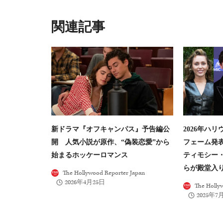
ビ
ゲ
類似投稿
ー
シ
ョ
ン
新ドラマ『オフキャンパス』予告編公
2026年ハ
開 人気小説が原作、“偽装恋愛”から
フェーム発
始まるホッケーロマンス
ティモシー
らが殿堂入
The Hollywood Reporter Japan
2026年4月25日
The Holly
2025年7