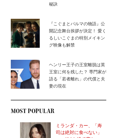
秘訣
『こぐまとパルマの物語』公
開記念舞台挨拶が決定！ 愛く
るしいこぐまの特別メイキン
グ映像も解禁
ヘンリー王子の王室離脱は英
王室に何を残した？ 専門家が
語る「若者離れ」の代償と夫
妻の現在
MOST POPULAR
ミランダ・カー、「寿
司は絶対に食べない」