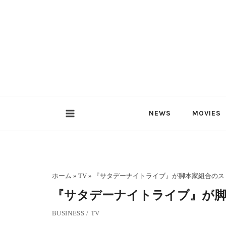
内
容
を
ス
キ
ッ
プ
NEWS
MOVIES
ホーム
»
TV
»
『サタデーナイトライブ』が脚本家組合のス
『サタデーナイトライブ』が脚
BUSINESS
/
TV