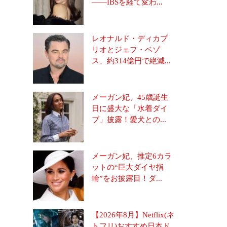
――IBSを経て変わ...
レオナルド・ディカプ
リオとジェフ・ベゾ
ス、約314億円で絶滅...
メーガン妃、45歳誕生
日に盛大な「水着ダイ
ブ」披露！愛犬との...
メーガン妃、推定6カラ
ットの“巨大ダイヤ指
輪”をお披露目！ダ...
【2026年8月】Netflix(ネ
トフリ)おすすめ日本ド