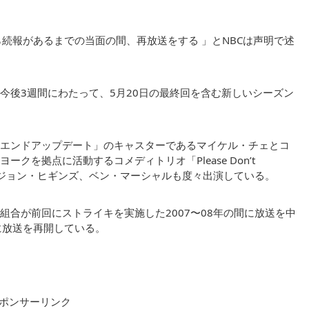
続報があるまでの当面の間、再放送をする 」とNBCは声明で述
今後3週間にわたって、5月20日の最終回を含む新しいシーズン
エンドアップデート」のキャスターであるマイケル・チェとコ
を拠点に活動するコメディトリオ「Please Don’t
ー、ジョン・ヒギンズ、ベン・マーシャルも度々出演している。
合が前回にストライキを実施した2007〜08年の間に放送を中
後に放送を再開している。
ポンサーリンク