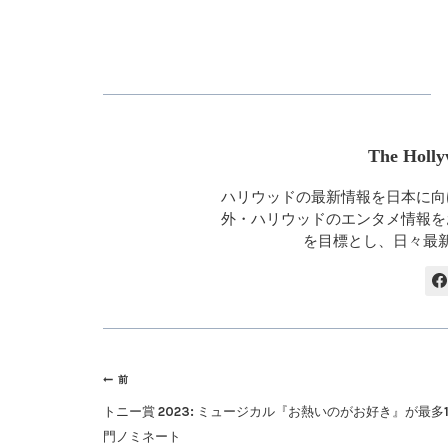
The Holly
ハリウッドの最新情報を日本に向
外・ハリウッドのエンタメ情報を
を目標とし、日々最
投
前
稿
トニー賞 2023: ミュージカル『お熱いのがお好き』が最多
ナ
門ノミネート