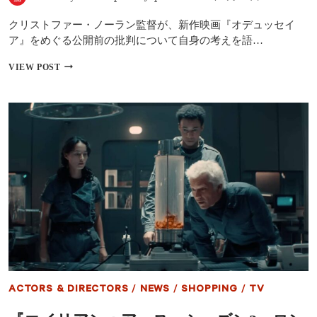
を
語
クリストファー・ノーラン監督が、新作映画『オデュッセイ
る
――
ア』をめぐる公開前の批判について自身の考えを語…
全
編
ク
VIEW POST
IMAX
リ
撮
ス
影
ト
の
フ
裏
ァ
側
ー・
と
ノ
は？
ー
ラ
ン
監
督、
『オ
デ
ュ
ッ
セ
ACTORS & DIRECTORS
/
NEWS
/
SHOPPING
/
TV
イ
ア』