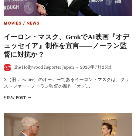
――
監
督
が
MOVIES
/
NEWS
語
る
イーロン・マスク、GrokでAI映画『オデ
真
意
ュッセイア』制作を宣言――ノーラン監
と
は？
督に対抗か？
「ノ
ー
The Hollywood Reporter Japan
2026年7月25日
ラ
ン
X（旧：Twitter）のオーナーであるイーロン・マスクは、クリ
に
対
ストファー・ノーラン監督の新作『オデ…
抗
す
イ
VIEW POST
る
ー
つ
ロ
も
ン・
り
マ
は
ス
な
ク、
い」
GROK