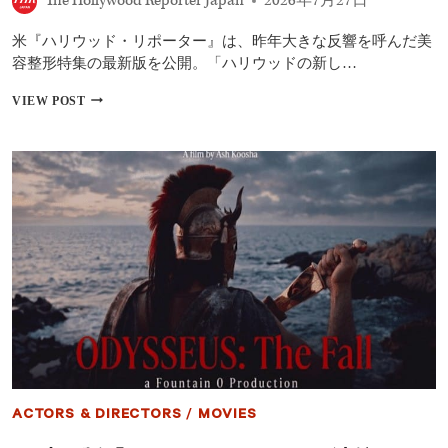
The Hollywood Reporter Japan
2026年7月27日
騒
動”に
米『ハリウッド・リポーター』は、昨年大きな反響を呼んだ美
初
言
容整形特集の最新版を公開。「ハリウッドの新し…
及
「新
ハ
VIEW POST
天
リ
地
ウ
に
ッ
ワ
ド
ク
美
ワ
容
ク」
最
新
ト
レ
ン
ド
7
選
│
フ
ィ
ACTORS & DIRECTORS
/
MOVIES
ラ
ー