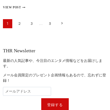
判
配
新
VIEW POST
役
作
を
映
め
画
ペ
次
1
2
3
…
5
ぐ
『ラ
ー
り
ッ
の
議
シ
ジ
論
ュ
ペ
ナ
拡
ア
ビ
大
ワ
ー
THR Newsletter
か
ー
ゲ
ジ
4』
ー
始
最新の人気記事や、今注目のエンタメ情報などをお届けしま
動
シ
す。
か
ョ
──
メール会員限定のプレゼント企画情報もあるので、忘れずに登
ブ
ン
録！
レ
ッ
ト・
ラ
ト
ナ
登録する
ー