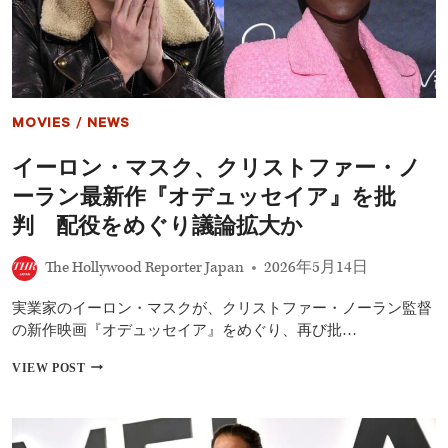
タ・
ニ
ョ
ン
ゴ、
ノ
ー
MOVIES
/
NEWS
ラ
ン
イーロン・マスク、クリストファー・ノ
新
作
ーラン最新作『オデュッセイア』を批
『オ
デ
判 配役をめぐり議論拡大か
ュ
ッ
The Hollywood Reporter Japan
2026年5月14日
セ
イ
実業家のイーロン・マスクが、クリストファー・ノーラン監督
ア』
配
の新作映画『オデュッセイア』をめぐり、再び批…
役
批
イ
VIEW POST
判
ー
に
ロ
堂々
ン・
反
マ