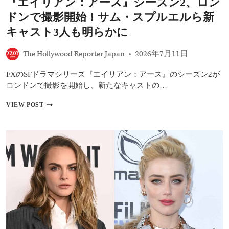
『エイリアン：アース』シーズン2、ロン
へ
の
ドンで撮影開始！サム・スプルエルら新
批
判
キャスト3人も明らかに
に
冷
The Hollywood Reporter Japan
2026年7月11日
静
「誠
FXのSFドラマシリーズ『エイリアン：アース』のシーズン2が
実
な
ロンドンで撮影を開始し、新たなキャストの…
映
画
『エ
VIEW POST
づ
イ
く
リ
り
ア
が
ン：
大
ア
切」
ー
ス』
シ
ー
ズ
ン
2、
ロ