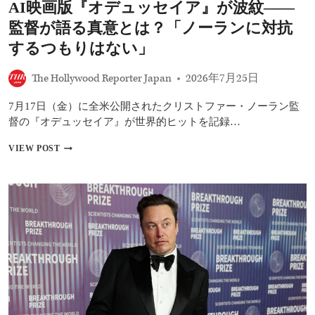
AI映画版『オデュッセイア』が波紋――
離
れ、
監督が語る真意とは？「ノーランに対抗
男
性
するつもりはない」
整
形、
The Hollywood Reporter Japan
2026年7月25日
AI
顔……
7月17日（金）に全米公開されたクリストファー・ノーラン監
セ
レ
督の『オデュッセイア』が世界的ヒットを記録…
ブ
た
AI
VIEW POST
ち
映
の“美”の
画
こ
版
だ
『オ
わ
デ
り
ュ
と
ッ
悩
セ
み
イ
と
ア』
は？
が
波
紋