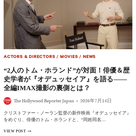
で
AI
映
画
『オ
デ
ュ
ッ
セ
イ
ACTORS & DIRECTORS
/
MOVIES
/
NEWS
ア』
制
“2人のトム・ホランド”が対面！俳優＆歴
作
を
史学者が『オデュッセイア』を語る――
宣
言
全編IMAX撮影の裏側とは？
――
ノ
The Hollywood Reporter Japan
2026年7月14日
ー
ラ
クリストファー・ノーラン監督の新作映画『オデュッセイア』
ン
監
をめぐり、俳優のトム・ホランドと、“同姓同名…
督
に
“2
VIEW POST
対
人