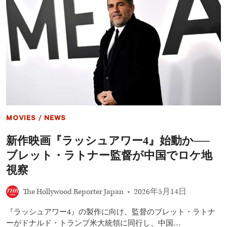
論
ス
「美
ク、
し
ク
さ
リ
は
ス
演
ト
技
フ
で
ァ
き
ー・
な
ノ
い」
ー
ラ
ン
MOVIES
/
NEWS
最
新
新作映画『ラッシュアワー4』始動か──
作
『オ
ブレット・ラトナー監督が中国でロケ地
デ
ュ
視察
ッ
セ
The Hollywood Reporter Japan
2026年5月14日
イ
ア』
『ラッシュアワー4』の製作に向け、監督のブレット・ラトナ
を
批
ーがドナルド・トランプ米大統領に同行し、中国…