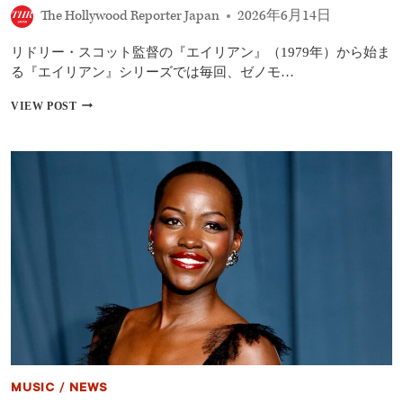
ト
The Hollywood Reporter Japan
2026年6月14日
で
『CITIZEN
リドリー・スコット監督の『エイリアン』（1979年）から始ま
VIGILANTE』
限
る『エイリアン』シリーズでは毎回、ゼノモ…
定
公
『エ
VIEW POST
開
イ
――
リ
ド
ア
イ
ン：
ツ
ア
で
ー
上
ス』
映
編
禁
集
止
者
の
が
過
明
激
か
作
す
制
作
秘
MUSIC
/
NEWS
話