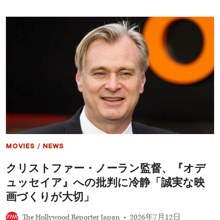
抗
の
か？
ト
ム・
ホ
ラ
ン
ド”が
対
面！
俳
優
＆
歴
史
学
者
MOVIES
/
NEWS
が
『オ
クリストファー・ノーラン監督、『オデ
デ
ュ
ュッセイア』への批判に冷静「誠実な映
ッ
セ
画づくりが大切」
イ
ア』
The Hollywood Reporter Japan
2026年7月12日