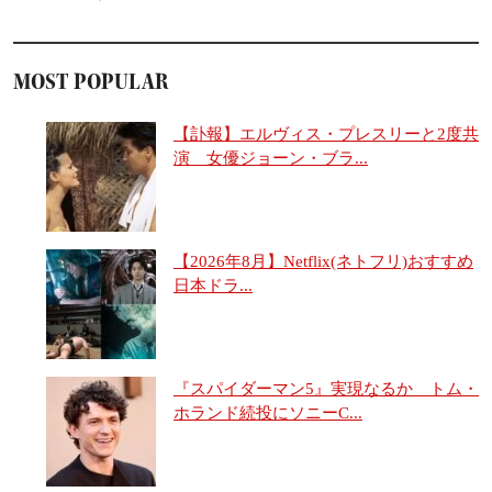
MOST POPULAR
【訃報】エルヴィス・プレスリーと2度共
演 女優ジョーン・ブラ...
【2026年8月】Netflix(ネトフリ)おすすめ
日本ドラ...
『スパイダーマン5』実現なるか トム・
ホランド続投にソニーC...