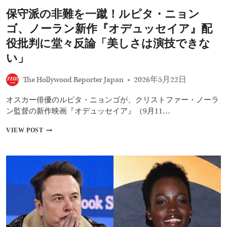
――
保守派の非難を一蹴！ルピタ・ニョン
地
球
ゴ、ノーラン新作『オデュッセイア』配
外
生
役批判に堂々反論「美しさは演技できな
命
い」
体・
ゼ
ノ
The Hollywood Reporter Japan
2026年5月22日
モ
ー
オスカー俳優のルピタ・ニョンゴが、クリストファー・ノーラ
フ
ン監督の新作映画『オデュッセイア』（9月11…
の
表
保
VIEW POST
現
守
と“長
派
回
の
し”が
非
引
難
き
を
出
一
す
蹴！
緊
ル
張
ピ
感