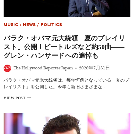
MUSIC
/
NEWS
/
POLITICS
バラク・オバマ元大統領「夏のプレイリ
スト」公開！ビートルズなど約50曲――
グレン・ハンサードへの追悼も
The Hollywood Reporter Japan
2026年7月31日
バラク・オバマ元米大統領は、毎年恒例となっている「夏のプ
レイリスト」を公開した。今年も新旧さまざまな…
バ
VIEW POST
ラ
ク・
オ
バ
マ
元