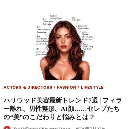
レ
ン
ン・
ド
ハ
リ
ン
ュ
サ
ー・
ー
ガ
ド
ー
へ
フ
の
ィ
追
ー
悼
ル
も
ド、
OPENAI
解
任
劇
を
ACTORS & DIRECTORS
/
FASHION
/
LIFESTYLE
描
く
ハリウッド美容最新トレンド7選│フィラ
新
作
ー離れ、男性整形、AI顔……セレブたち
の“配
給
の“美”のこだわりと悩みとは？
撤
退