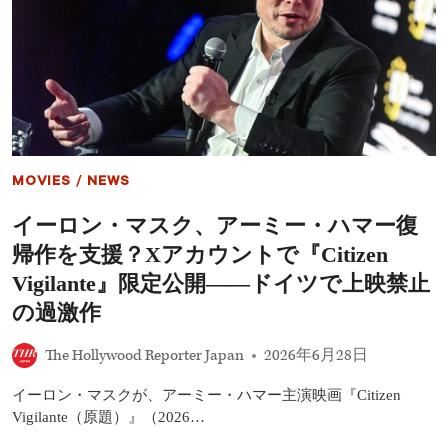
ら
ニ
か
ュ、
に
ア
ン
バ
ー・
ハ
ー
ド
と
MOVIES
/
NEWS
交
際
イーロン・マスク、アーミー・ハマー復
し
て
帰作を支援？Xアカウントで『Citizen
い
た
Vigilante』限定公開――ドイツで上映禁止
過
の過激作
去
を
認
The Hollywood Reporter Japan
2026年6月28日
め
る
イーロン・マスクが、アーミー・ハマー主演映画『Citizen
「ジ
Vigilante（原題）』（2026…
ョ
ニ