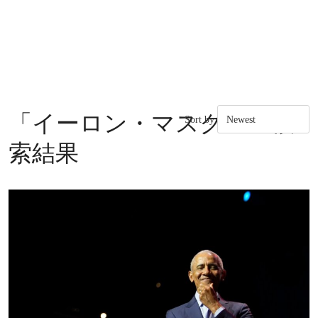
「
イーロン・マスク
」の検
Sort by:
索結果