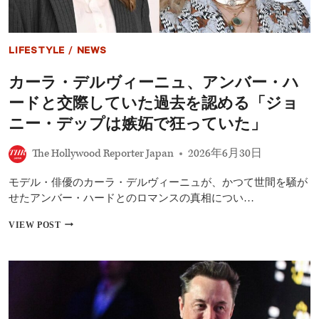
ン
ド
ン
で
LIFESTYLE
/
NEWS
撮
影
カーラ・デルヴィーニュ、アンバー・ハ
開
始！
ードと交際していた過去を認める「ジョ
サ
ム・
ニー・デップは嫉妬で狂っていた」
ス
プ
The Hollywood Reporter Japan
2026年6月30日
ル
エ
モデル・俳優のカーラ・デルヴィーニュが、かつて世間を騒が
ル
ら
せたアンバー・ハードとのロマンスの真相につい…
新
キ
カ
VIEW POST
ャ
ー
ス
ラ・
ト
デ
3
ル
人
ヴ
も
ィ
明
ー