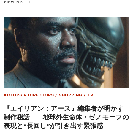
イ
VIEW POST
ー・
ー
デ
ロ
ッ
ン・
プ
マ
は
ス
嫉
ク、
妬
ア
で
ー
狂
ミ
っ
ー・
て
ハ
い
マ
た」
ー
復
帰
作
を
ACTORS & DIRECTORS
/
SHOPPING
/
TV
支
援？
『エイリアン：アース』編集者が明かす
X
ア
制作秘話――地球外生命体・ゼノモーフの
カ
ウ
表現と“長回し”が引き出す緊張感
ン