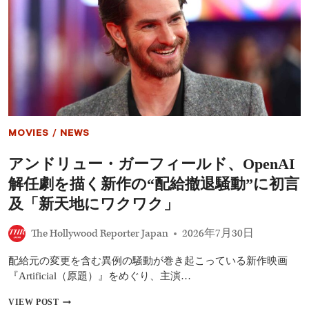
大
統
領
「夏
の
プ
レ
イ
リ
ス
ト」
MOVIES
/
NEWS
公
開！
アンドリュー・ガーフィールド、OpenAI
ビ
ー
解任劇を描く新作の“配給撤退騒動”に初言
ト
ル
及「新天地にワクワク」
ズ
な
The Hollywood Reporter Japan
2026年7月30日
ど
約
配給元の変更を含む異例の騒動が巻き起こっている新作映画
50
曲
『Artificial（原題）』をめぐり、主演…
――
グ
ア
VIEW POST