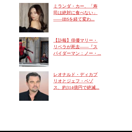
ミランダ・カー、「寿
司は絶対に食べない」
――IBSを経て変わ...
【訃報】俳優マリー・
リベラが死去――『ス
パイダーマン：ノー・...
レオナルド・ディカプ
リオとジェフ・ベゾ
ス、約314億円で絶滅...