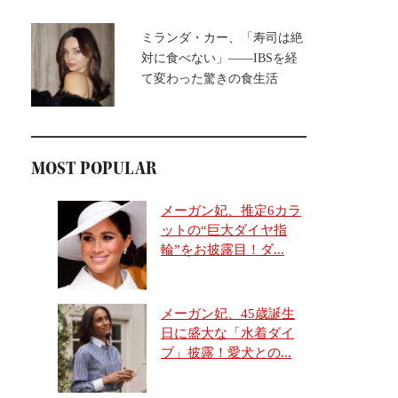
ミランダ・カー、「寿司は絶
対に食べない」――IBSを経
て変わった驚きの食生活
MOST POPULAR
メーガン妃、推定6カラ
ットの“巨大ダイヤ指
輪”をお披露目！ダ...
メーガン妃、45歳誕生
日に盛大な「水着ダイ
ブ」披露！愛犬との...