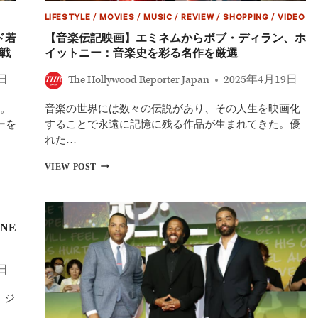
LIFESTYLE
/
MOVIES
/
MUSIC
/
REVIEW
/
SHOPPING
/
VIDEO
ド若
【音楽伝記映画】エミネムからボブ・ディラン、ホ
戦
イットニー：音楽史を彩る名作を厳選
9日
The Hollywood Reporter Japan
2025年4月19日
。
音楽の世界には数々の伝説があり、その人生を映画化
ーを
することで永遠に記憶に残る作品が生まれてきた。優
れた…
【音
VIEW POST
楽
伝
記
映
NE
画】
エ
ミ
ネ
5日
ム
か
』ジ
ら
ボ