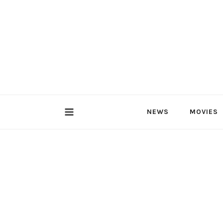
内
容
を
ス
キ
ッ
プ
NEWS
MOVIES