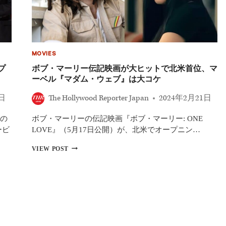
パ
ン
プ
レ
ミ
ア、
MOVIES
製
作
プ
ボブ・マーリー伝記映画が大ヒットで北米首位、マ
の
ーベル『マダム・ウェブ』は大コケ
長
男
3日
The Hollywood Reporter Japan
2024年2月21日
ジ
ギ
の
ボブ・マーリーの伝記映画『ボブ・マーリー: ONE
ー
来
ービ
LOVE』（5月17日公開）が、北米でオープニン…
日
ボ
「メ
VIEW POST
ブ・
ッ
マ
セ
ー
ー
リ
ジ
ー
分
伝
か
記
ち
映
合