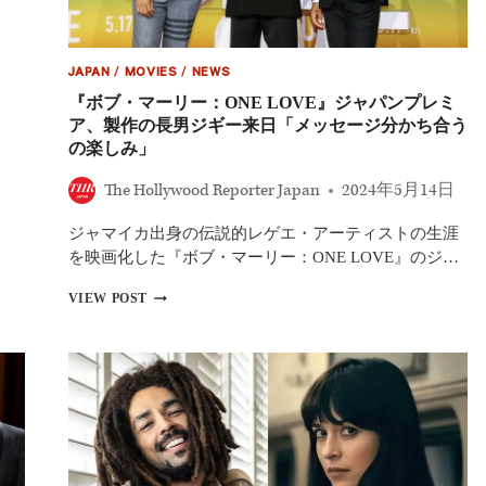
ブ・
デ
ィ
JAPAN
/
MOVIES
/
NEWS
ラ
ン、
『ボブ・マーリー：ONE LOVE』ジャパンプレミ
ホ
ア、製作の長男ジギー来日「メッセージ分かち合う
イ
の楽しみ」
ッ
ト
The Hollywood Reporter Japan
2024年5月14日
ニ
ー：
ジャマイカ出身の伝説的レゲエ・アーティストの生涯
音
楽
を映画化した『ボブ・マーリー：ONE LOVE』のジ…
史
を
『ボ
VIEW POST
彩
ブ・
る
マ
名
ー
作
リ
を
ー：
厳
ONE
選
LOVE』
ジ
ャ