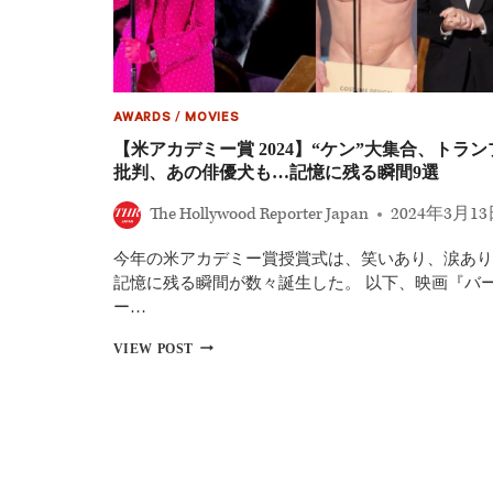
れ
ン
ぞ
が
れ
特
の
別
挑
ゲ
戦
ス
AWARDS
/
MOVIES
ト
【米アカデミー賞 2024】“ケン”大集合、トラン
を
批判、あの俳優犬も…記憶に残る瞬間9選
大
歓
迎
The Hollywood Reporter Japan
2024年3月1
今年の米アカデミー賞授賞式は、笑いあり、涙あり
記憶に残る瞬間が数々誕生した。 以下、映画『バ
ー…
【米
VIEW POST
ア
カ
デ
ミ
ー
賞
2024】“ケ