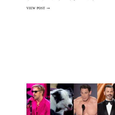
の
【プ
VIEW POST
ハ
レ
リ
ミ
ウ
ア
ッ
上
ド
映
若
レ
手
ポ
俳
ー
優
ト】
8
『ボ
人
ブ・
｜
マ
次
ー
世
リ
代
ー
ス
:
タ
ONE
ー
LOVE』
の
日
素
本
顔
の
と
フ
そ
ァ