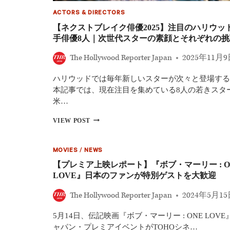
ACTORS & DIRECTORS
【ネクストブレイク俳優2025】注目のハリウッ
手俳優8人｜次世代スターの素顔とそれぞれの挑
The Hollywood Reporter Japan
2025年11月
ハリウッドでは毎年新しいスターが次々と登場する
本記事では、現在注目を集めている8人の若きスタ
米…
【ネ
VIEW POST
ク
ス
ト
MOVIES
/
NEWS
ブ
【プレミア上映レポート】『ボブ・マーリー : O
レ
イ
LOVE』日本のファンが特別ゲストを大歓迎
ク
俳
The Hollywood Reporter Japan
2024年5月1
優
2025】
5月14日、伝記映画『ボブ・マーリー : ONE LOVE
注
ャパン・プレミアイベントがTOHOシネ…
目