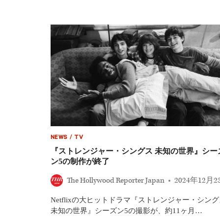
ジ
ャ
ー・
シ
ン
グ
ス
未
知
の
世
界
5』
最
終
章
NEWS
/
TV
へ
『ストレンジャー・シングス 未知の世界』シー
──VOL2
直
ン5の制作が終了
前
予
The Hollywood Reporter Japan
2024年12月2
告
解
Netflixの大ヒットドラマ『ストレンジャー・シング
禁、“裏
未知の世界』シーズン5の撮影が、約11ヶ月…
側