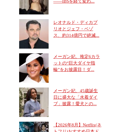
――IBSを経て変わ...
レオナルド・ディカプ
リオとジェフ・ベゾ
ス、約314億円で絶滅...
メーガン妃、推定6カラ
ットの“巨大ダイヤ指
輪”をお披露目！ダ...
メーガン妃、45歳誕生
日に盛大な「水着ダイ
ブ」披露！愛犬との...
【2026年8月】Netflix(ネ
トフリ)おすすめ日本ド