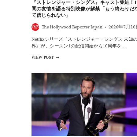
『ストレンジャー・シングス』キャスト集結！1
ト
間の友情を語る特別映像が解禁「もう終わりだ
レ
て信じられない」
ン
ジ
The Hollywood Reporter Japan
2026年7月1
ャ
ー・
シ
Netflixシリーズ『ストレンジャー・シングス 未知
ン
界』が、シーズン1の配信開始から10周年を…
グ
ス』
『ス
VIEW POST
が
ト
完
レ
結
ン
後
ジ
も
ャ
独
ー・
走
シ
ン
グ
ス』
キ
ャ
ス
ト