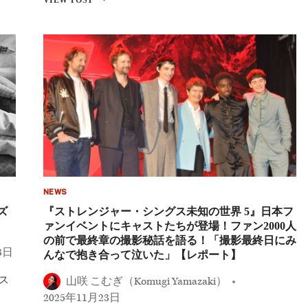
ト
レ
ン
ジ
ャ
ー・
シ
ン
グ
ス
未
知
の
世
界
NEWS
5』
キ
ズ
『ストレンジャー・シングス未知の世界 5』日本フ
ャ
ァンイベントにキャストたちが登場！ファン2000人
ス
の前で最終章の撮影秘話を語る！「撮影最終日にみ
ト
3日
んなで抱き合って泣いた」【レポート】
＆
ダ
ス
山咲 こむぎ（Komugi Yamazaki）
フ
ァ
2025年11月23日
ー