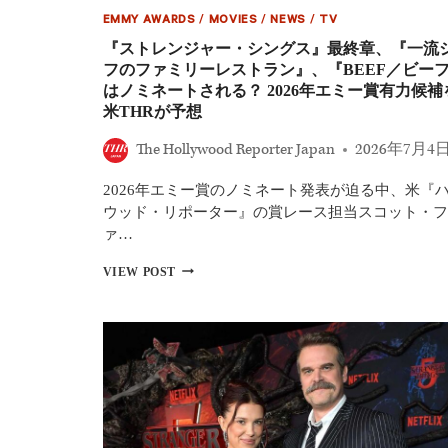
集
EMMY AWARDS
/
MOVIES
/
NEWS
/
TV
結！
10
『ストレンジャー・シングス』最終章、『一流
年
フのファミリーレストラン』、『BEEF／ビー
間
はノミネートされる？ 2026年エミー賞有力候補
の
米THRが予想
友
情
The Hollywood Reporter Japan
2026年7月4
を
語
る
2026年エミー賞のノミネート発表が迫る中、米『
特
ウッド・リポーター』の賞レース担当スコット・フ
別
ァ…
映
像
『ス
VIEW POST
が
ト
解
レ
禁
ン
「も
ジ
う
ャ
終
ー・
わ
シ
り
ン
だ
グ
な
ス』