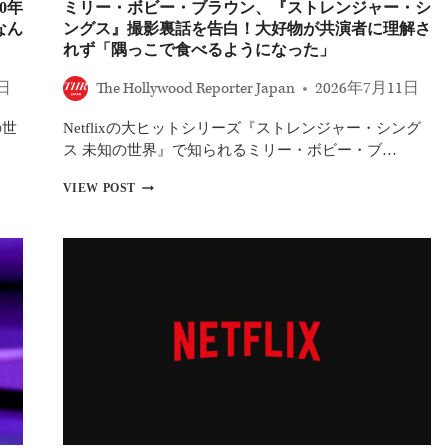
番
ダ
0年
ミリー・ボビー・ブラウン、『ストレンジャー・シ
章
楽
ー
なん
ングス』撮影裏話を告白！大好物が共演者に理解さ
の
し
マ
れず「隅っこで食べるようになった」
撮
み
ン：
影
だ
ブ
秘
6日
The Hollywood Reporter Japan
2026年7月11日
っ
ラ
話
た」
ン
を
の世
Netflixの大ヒットシリーズ『ストレンジャー・シング
【レ
ド・
語
ポ
ニ
ス 未知の世界』で知られるミリー・ボビー・ブ…
る！
ー
ュ
「撮
ト】
ー・
ミ
VIEW POST
影
デ
リ
最
イ』！
ー・
終
『ス
ボ
日
ト
ビ
に
レ
ー・
み
ン
ブ
ん
ジ
ラ
な
ャ
ウ
で
ー・
ン、
抱
シ
『ス
き
ン
ト
合
グ
レ
っ
ス』
ン
て
で
ジ
泣