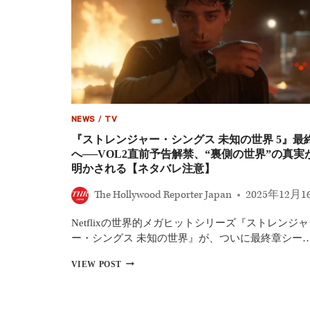
NEWS
/
TV
『ストレンジャー・シングス 未知の世界 5』最
へ──VOL2直前予告解禁、“裏側の世界”の真実
明かされる【ネタバレ注意】
The Hollywood Reporter Japan
2025年12月1
Netflixの世界的メガヒットシリーズ『ストレンジャ
ー・シングス 未知の世界』が、ついに最終章シー
『ス
VIEW POST
ト
レ
ン