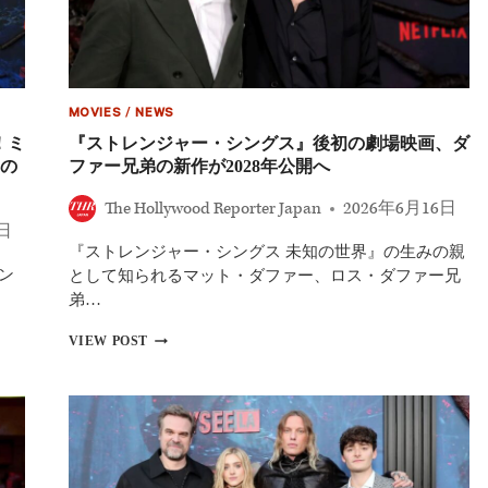
ず
写
「隅
ド
っ
ラ
こ
マ
で
化！
食
『ス
MOVIES
/
NEWS
べ
ト
！ミ
『ストレンジャー・シングス』後初の劇場映画、ダ
る
レ
の
ファー兄弟の新作が2028年公開へ
よ
ン
う
ジ
に
The Hollywood Reporter Japan
2026年6月16日
ャ
な
ー・
7日
っ
シ
『ストレンジャー・シングス 未知の世界』の生みの親
た」
ン
ン
として知られるマット・ダファー、ロス・ダファー兄
グ
弟…
ス』
『ソ
『ス
VIEW POST
ニ
ト
ッ
レ
ク・
ン
ザ・
ジ
ム
ャ
ー
ー・
ビ
シ
ー』