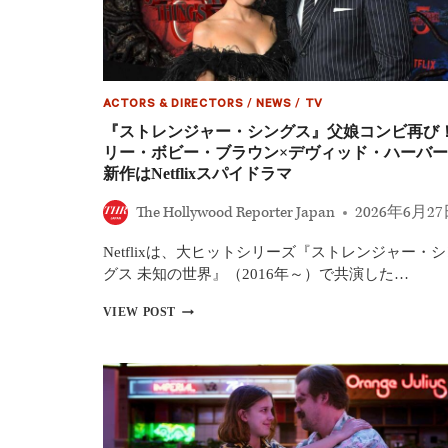
ん
最
て
終
信
章、
じ
『一
ら
流
れ
ACTORS & DIRECTORS
/
NEWS
/
TV
シ
な
ェ
『ストレンジャー・シングス』父娘コンビ再び
い」
フ
リー・ボビー・ブラウン×デヴィッド・ハーバー
の
新作はNetflixスパイドラマ
フ
ァ
The Hollywood Reporter Japan
2026年6月2
ミ
リ
Netflixは、大ヒットシリーズ『ストレンジャー・シ
ー
レ
グス 未知の世界』（2016年～）で共演した…
ス
ト
『ス
VIEW POST
ラ
ト
ン』、
レ
『BEEF
ン
／
ジ
ビ
ャ
ー
ー・
フ』
シ