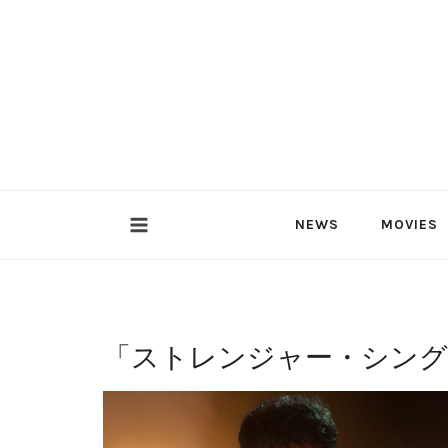
内
容
を
ス
キ
ッ
プ
NEWS
MOVIES
「
ストレンジャー・シング