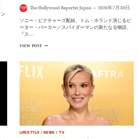
日
ン
ー
The Hollywood Reporter Japan
2026年7月30日
イ
ド
テン
ベ
ウ
ソニー・ピクチャーズ配給、トム・ホランド演じるピ
ン
ェ
ト
ーター・パーカー／スパイダーマンの新たなる物語、
イ
に
で
『ス…
キ
大
ャ
は
セ
VIEW POST
ス
し
イ
ト
ゃ
デ
た
ぎ！
ィ
ち
「今
ー・
が
回
シ
登
の
ン
場！
世
ク、“役
フ
界
柄
ァ
ツ
す
ン
ア
ら
2000
ー
言
人
で
え
の
日
な
前
本
い”『ス
で
が
パ
最
LIFESTYLE
/
NEWS
/
TV
一
イ
終