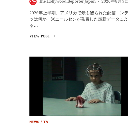
The Hollywood Reporter Japan
2026年8月5
終
了
2026年上半期、アメリカで最も観られた配信コン
ツは何か。米ニールセンが発表した最新データによ
る…
2026
VIEW POST
年
上
半
期
ア
メ
リ
カ
人
気
ド
ラ
マ
王
者
決
定！
NEWS
/
TV
『ス