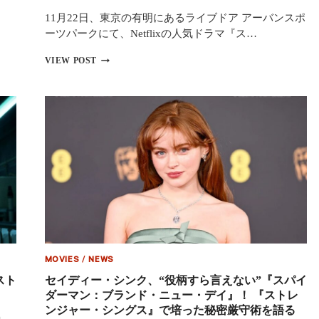
兄
11月22日、東京の有明にあるライブドア アーバンスポ
弟
ーツパークにて、Netflixの人気ドラマ『ス…
が
来
『ス
VIEW POST
日
ト
し
レ
東
ン
京
ジ
ツ
ャ
ア
ー・
ー
シ
を
ン
決
グ
行！
ス
増
未
上
知
寺
の
で
世
参
界
拝
MOVIES
/
NEWS
5』
＆
日
スト
セイディー・シンク、“役柄すら言えない”『スパイ
中
本
野
ダーマン：ブランド・ニュー・デイ』！ 『ストレ
フ
ブ
ンジャー・シングス』で培った秘密厳守術を語る
ァ
ロ