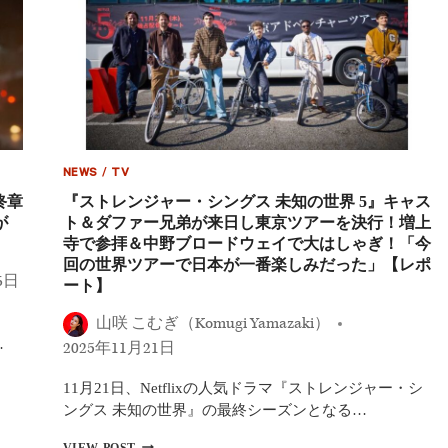
NEWS
/
TV
終章
『ストレンジャー・シングス 未知の世界 5』キャス
が
ト＆ダファー兄弟が来日し東京ツアーを決行！増上
寺で参拝＆中野ブロードウェイで大はしゃぎ！「今
回の世界ツアーで日本が一番楽しみだった」【レポ
6日
ート】
山咲 こむぎ（Komugi Yamazaki）
…
2025年11月21日
11月21日、Netflixの人気ドラマ『ストレンジャー・シ
ングス 未知の世界』の最終シーズンとなる…
『ス
VIEW POST