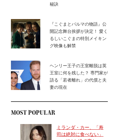
秘訣
『こぐまとパルマの物語』公
開記念舞台挨拶が決定！ 愛く
るしいこぐまの特別メイキン
グ映像も解禁
ヘンリー王子の王室離脱は英
王室に何を残した？ 専門家が
語る「若者離れ」の代償と夫
妻の現在
MOST POPULAR
ミランダ・カー、「寿
司は絶対に食べない」