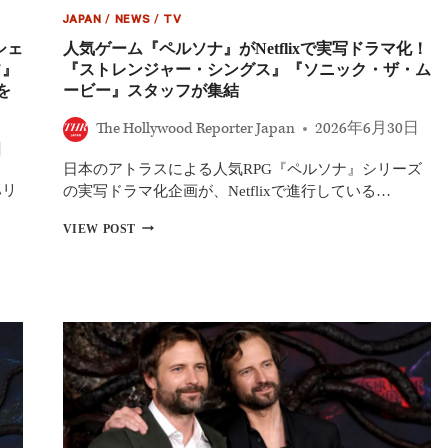
培
ャ
い
っ
JAPAN
/
NEWS
/
TV
ー・
た」
た
シ
シェ
人気ゲーム『ペルソナ』がNetflixで実写ドラマ化！
【レ
秘
ン
フ』
『ストレンジャー・シングス』『ソニック・ザ・ム
ポ
密
グ
ー
を
ービー』スタッフが集結
厳
ス』
ト】
守
撮
The Hollywood Reporter Japan
2026年6月30日
術
影
日
を
裏
語
日本のアトラスによる人気RPG『ペルソナ』シリーズ
話
る
を
ハリ
の実写ドラマ化企画が、Netflixで進行している…
告
白！
人
VIEW POST
大
気
好
ゲ
物
ー
が
ム
共
『ペ
演
ル
者
ソ
に
ナ』
理
が
解
NETFLIX
さ
で
れ
実