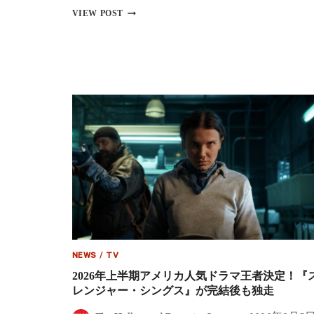
の
『ス
VIEW POST
世
ト
界”の
レ
真
ン
実
ジ
が
ャ
明
ー・
か
シ
さ
ン
れ
グ
る
ス
【ネ
未
タ
知
バ
の
レ
世
注
界』
意】
シ
ー
ズ
ン
NEWS
/
TV
5
2026年上半期アメリカ人気ドラマ王者決定！『
の
制
レンジャー・シングス』が完結後も独走
作
が