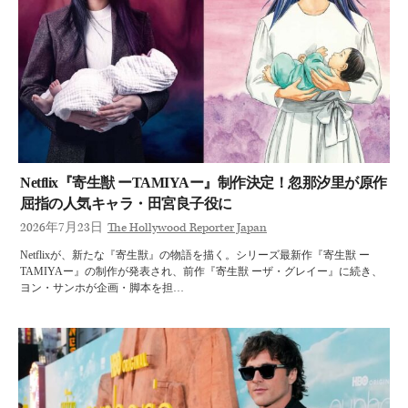
Netflix『寄生獣 ーTAMIYAー』制作決定！忽那汐里が原作
屈指の人気キャラ・田宮良子役に
2026年7月23日
The Hollywood Reporter Japan
Netflixが、新たな『寄生獣』の物語を描く。シリーズ最新作『寄生獣 ー
TAMIYAー』の制作が発表され、前作『寄生獣 ーザ・グレイー』に続き、
ヨン・サンホが企画・脚本を担…