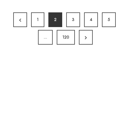
投
P
1
2
3
4
5
稿
r
の
ペ
N
e
…
120
ー
e
v
ジ
x
i
送
t
o
り
P
u
a
s
g
P
e
a
g
e