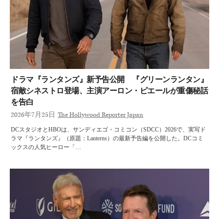
ドラマ『ランタンズ』新予告公開 『グリーンランタン』
宿敵シネストロ登場、主演アーロン・ピエールが重傷秘話
を告白
2026年7月25日
The Hollywood Reporter Japan
DCスタジオとHBOは、サンディエゴ・コミコン（SDCC）2026で、実写ド
ラマ『ランタンズ』（原題：Lanterns）の最新予告編を公開した。DCコミ
ックスの人気ヒーロー「…