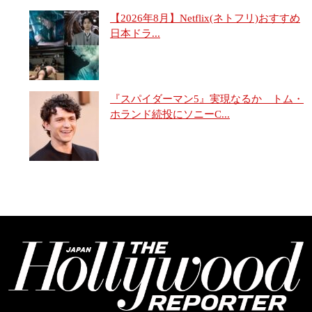
【2026年8月】Netflix(ネトフリ)おすすめ
日本ドラ...
『スパイダーマン5』実現なるか トム・
ホランド続投にソニーC...