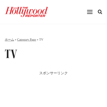
内
容
を
ス
キ
ッ
プ
ホーム
»
Category Page
»
TV
TV
スポンサーリンク