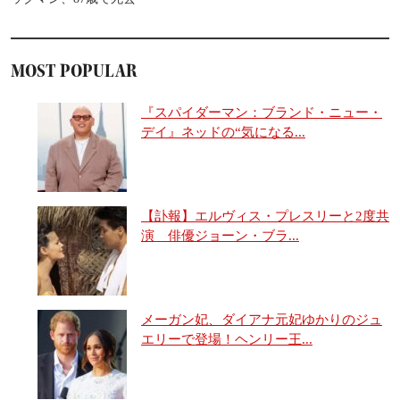
MOST POPULAR
『スパイダーマン：ブランド・ニュー・
デイ』ネッドの“気になる...
【訃報】エルヴィス・プレスリーと2度共
演 俳優ジョーン・ブラ...
メーガン妃、ダイアナ元妃ゆかりのジュ
エリーで登場！ヘンリー王...