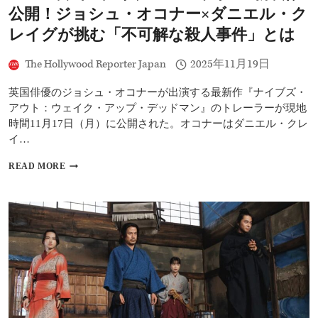
黙』
公開！ジョシュ・オコナー×ダニエル・ク
『ス
ク
レイグが挑む「不可解な殺人事件」とは
リ
ー
The Hollywood Reporter Japan
2025年11月19日
ム』
……
英国俳優のジョシュ・オコナーが出演する最新作『ナイブズ・
米
誌
アウト：ウェイク・アップ・デッドマン』のトレーラーが現地
が
時間11月17日（月）に公開された。オコナーはダニエル・クレ
選
イ…
ぶ
世
NETFLIX
READ MORE
界
映
と
画
日
『ナ
本
イ
の
ブ
名
ズ・
作・
ア
傑
ウ
作
ト
ま
3』
と
新
め
映