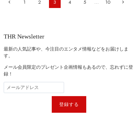
ペ
可
前
次
1
2
3
4
5
…
10
主
解
ー
演
の
の
な
『イ
ジ
殺
ク
ペ
ペ
人
ナ
サ
事
ビ
ガ
ー
ー
件」
THR Newsletter
ミ』
ゲ
と
ジ
ジ
を
は
ー
徹
最新の人気記事や、今注目のエンタメ情報などをお届けしま
底
シ
す。
レ
ョ
ビ
メール会員限定のプレゼント企画情報もあるので、忘れずに登
ュ
ン
録！
ー！
『イ
カ
ゲ
ー
ム』
登録する
×『SHOGUN
将
軍』
が
融
合