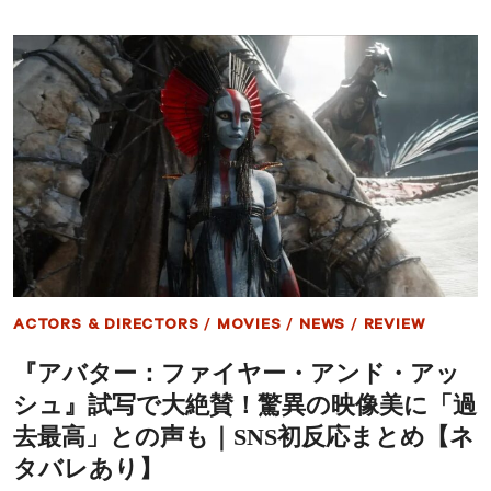
ン
ダ・
セ
イ
フ
ラ
イ
ド
が
ゴ
ー
ル
デ
ン
グ
ロ
ACTORS & DIRECTORS
/
MOVIES
/
NEWS
/
REVIEW
ー
ブ
『アバター：ファイヤー・アンド・アッ
に
ノ
シュ』試写で大絶賛！驚異の映像美に「過
ミ
ネ
去最高」との声も｜SNS初反応まとめ【ネ
ー
タバレあり】
ト、
来