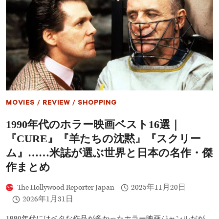
遠
反
の
応
約
ま
束』
と
海
め
外
【ネ
批
タ
評
バ
ま
レ
と
あ
め
り】
──
MOVIES
/
REVIEW
/
SHOPPING
シ
ン
1990年代のホラー映画ベスト16選｜
シ
ア・
『CURE』『羊たちの沈黙』『スクリー
エ
リ
ム』……米誌が選ぶ世界と日本の名作・傑
ヴ
作まとめ
ォ
と
ア
The Hollywood Reporter Japan
2025年11月20日
リ
2026年1月31日
ア
ナ・
1980年代にはベタな作品が多かったホラー映画ジャンルだが、