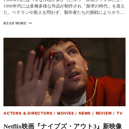
グ
1990年代には多種多様な作品が制作され「探求の時代」を迎え
ラ
ン
た。ベテランや新人を問わず、製作者たちの挑戦によりホラ…
デ
が
1990
READ MORE
シ
年
リ
代
ー
の
ズ
ホ
完
ラ
結
ー
編
映
で
画
魅
ベ
せ
ス
る
ト
16
選
｜
『CURE』
『羊
た
ACTORS & DIRECTORS
/
MOVIES
/
NEWS
/
REVIEW
/
TV
ち
の
Netflix映画『ナイブズ・アウト3』新映像
沈