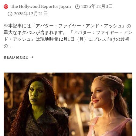
夏
The Hollywood Reporter Japan
2025年12月3日
日
2025年12月21日
本
公
※本記事には『アバター：ファイヤー・アンド・アッシュ』の
開
重大なネタバレが含まれます。 『アバター：ファイヤー・アン
『ア
ン・
ド・アッシュ』は現地時間12月1日（月）にプレス向けの最初
リ
の…
ー
／
『ア
READ MORE
は
バ
じ
タ
ま
ー：
り
フ
の
ァ
物
イ
語』
ヤ
を
ー・
米
ア
レ
ン
ビ
ド・
ュ
ア
ー
ッ
と
シ