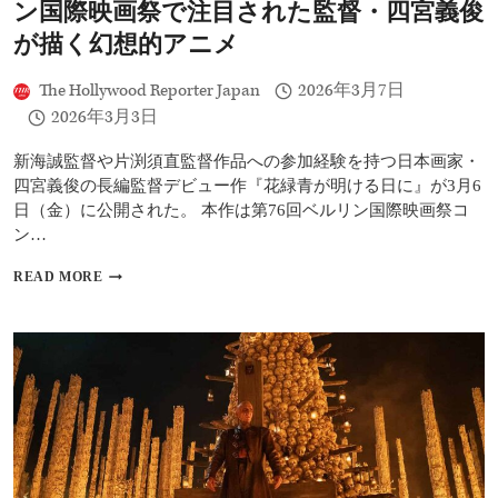
ン国際映画祭で注目された監督・四宮義俊
の
見
が描く幻想的アニメ
ど
こ
The Hollywood Reporter Japan
2026年3月7日
ろ
2026年3月3日
は？
新海誠監督や片渕須直監督作品への参加経験を持つ日本画家・
四宮義俊の長編監督デビュー作『花緑青が明ける日に』が3月6
日（金）に公開された。 本作は第76回ベルリン国際映画祭コ
ン…
『花
READ MORE
緑
青
が
明
け
る
日
に』
レ
ビ
ュ