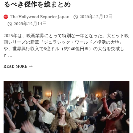
せ
ベ
るべき傑作を総まとめ
方」
ス
ト
The Hollywood Reporter Japan
2025年12月12日
10
｜
2025年12月14日
『キ
ャ
2025年は、映画業界にとって特別な一年となった。大ヒット映
シ
画シリーズの新章『ジュラシック・ワールド／復活の大地』
ア
や、世界興行収入で6億ドル（約940億円※）の大台を突破し
ン・
ア
た…
ン
ド
2025
READ MORE
ー』
年
『プ
を
ル
代
リ
表
ブ
す
ス』
る
『ア
ベ
ド
ス
レ
ト
セ
映
ン
画
ス』
10