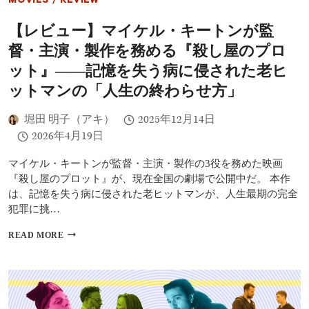
MOVIES
/
REVIEW
価
の
【レビュー】マイケル・キートンが監
理
由
督・主演・製作を務める『殺し屋のプロ
と
は？
ット』――記憶を失う病に侵された老ヒ
エ
ットマンの「人生の終わらせ方」
ミ
ー
賞
堀田 明子（アキ）
2025年12月14日
5
2026年4月19日
部
門
マイケル・キートンが監督・主演・製作の3役を務めた映画
受
『殺し屋のプロット』が、現在全国の劇場で公開中だ。 本作
賞
し
は、記憶を失う病に侵された老ヒットマンが、人生最期の完全
た
犯罪に挑…
そ
の
【レ
READ MORE
魅
ビ
力
ュ
を
ー】
解
マ
説
イ
ケ