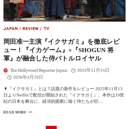
像
公
開！
ジ
ョ
JAPAN
/
REVIEW
/
TV
シ
ュ・
岡田准一主演『イクサガミ』を徹底レビ
オ
コ
ュー！『イカゲーム』×『SHOGUN 将
ナ
ー
軍』が融合した侍バトルロイヤル
×
ダ
The Hollywood Reporter Japan
2025年11月14日
ニ
2026年4月19日
エ
ル・
ク
▼『イクサガミ』とは？話題の新作をレビュー 2025年11月13
レ
日よりNetflixで配信が開始された『イクサガミ』。本作は19世
イ
紀の日本を舞台に、経済的困窮に喘ぐ侍たちが巨…
グ
が
岡
READ MORE
挑
田
む
准
「不
一