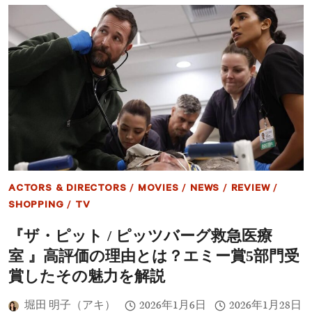
ー】
く
『28
幻
年
想
後…
的
白
ア
骨
ニ
の
メ
神
殿』
が
提
示
す
る
新
ACTORS & DIRECTORS
/
MOVIES
/
NEWS
/
REVIEW
/
た
な
SHOPPING
/
TV
黙
示
『ザ・ピット / ピッツバーグ救急医療
録
室 』高評価の理由とは？エミー賞5部門受
――
伝
賞したその魅力を解説
説
の
堀田 明子（アキ）
2026年1月6日
2026年1月28日
続