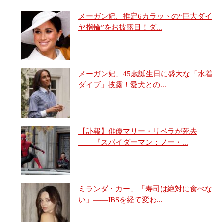
メーガン妃、推定6カラットの“巨大ダイ
ヤ指輪”をお披露目！ダ...
メーガン妃、45歳誕生日に盛大な「水着
ダイブ」披露！愛犬との...
【訃報】俳優マリー・リベラが死去
――『スパイダーマン：ノー・...
ミランダ・カー、「寿司は絶対に食べな
い」――IBSを経て変わ...