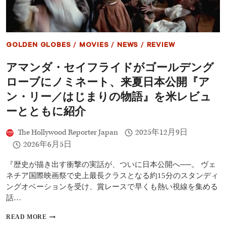
…
選！
話
今
題
観
作
る
が
べ
GOLDEN GLOBES
/
MOVIES
/
NEWS
/
REVIEW
目
き
白
傑
アマンダ・セイフライドがゴールデング
押
作
し
を
ローブにノミネート、来夏日本公開『ア
総
ま
ン・リー／はじまりの物語』を米レビュ
と
ーとともに紹介
め
The Hollywood Reporter Japan
2025年12月9日
2026年6月5日
『歴史が描き出す衝撃の実話が、ついに日本公開へ──。 ヴェ
ネチア国際映画祭で史上最長クラスとなる約15分のスタンディ
ングオベーションを受け、賞レースで早くも熱い視線を集める
話…
ア
READ MORE
マ