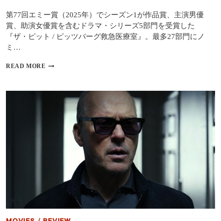
編
は
第77回エミー賞（2025年）でシーズン1が作品賞、主演男優
さ
賞、助演女優賞を含むドラマ・シリーズ5部門を受賞した
ら
『ザ・ピット / ピッツバーグ救急医療室』。最多27部門にノ
な
ミ…
る
狂
『ザ・
READ MORE
気
ピ
へ
ッ
ト
/
ピ
ッ
ツ
バ
ー
グ
救
急
医
療
室 』
高
評