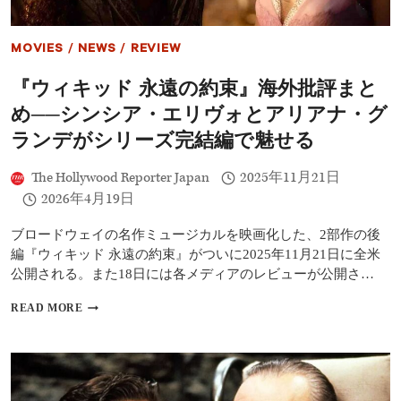
と
ュ』
も
試
に
写
紹
MOVIES
/
NEWS
/
REVIEW
で
介
大
『ウィキッド 永遠の約束』海外批評まと
絶
賛！
め──シンシア・エリヴォとアリアナ・グ
驚
異
ランデがシリーズ完結編で魅せる
の
映
The Hollywood Reporter Japan
2025年11月21日
像
2026年4月19日
美
に
「過
ブロードウェイの名作ミュージカルを映画化した、2部作の後
去
編『ウィキッド 永遠の約束』がついに2025年11月21日に全米
最
公開される。また18日には各メディアのレビューが公開さ…
高」
と
『ウ
READ MORE
の
ィ
声
キ
も
ッ
｜
ド
SNS
永
初