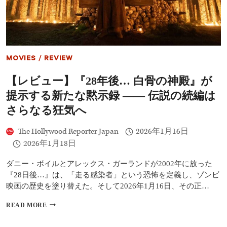
ー
│
ベ
ル
リ
ン
MOVIES
/
REVIEW
国
際
【レビュー】『28年後… 白骨の神殿』が
映
画
提示する新たな黙示録 ―― 伝説の続編は
祭
で
さらなる狂気へ
注
目
The Hollywood Reporter Japan
2026年1月16日
さ
2026年1月18日
れ
た
監
ダニー・ボイルとアレックス・ガーランドが2002年に放った
督・
『28日後…』は、「走る感染者」という恐怖を定義し、ゾンビ
四
映画の歴史を塗り替えた。そして2026年1月16日、その正…
宮
義
【レ
READ MORE
俊
ビ
が
ュ
描