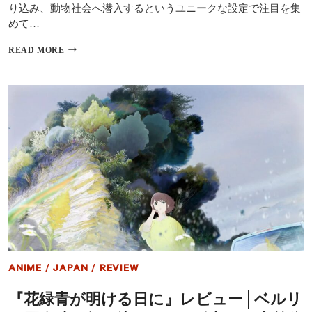
れ
り込み、動物社会へ潜入するというユニークな設定で注目を集
ず
めて…
『私
READ MORE
が
ビ
ー
バ
ー
に
な
る
時』
レ
ビ
ュ
ー
｜
ピ
ク
サ
ANIME
/
JAPAN
/
REVIEW
ー
最
『花緑青が明ける日に』レビュー│ベルリ
新
作