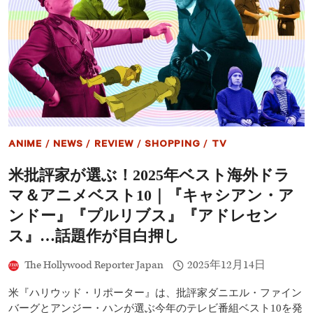
ル・
キ
ー
ト
ン
が
監
督・
主
演・
製
ANIME
/
NEWS
/
REVIEW
/
SHOPPING
/
TV
作
を
米批評家が選ぶ！2025年ベスト海外ドラ
務
め
マ＆アニメベスト10｜『キャシアン・ア
る
『殺
ンドー』『プルリブス』『アドレセン
し
ス』…話題作が目白押し
屋
の
プ
The Hollywood Reporter Japan
2025年12月14日
ロ
ッ
米『ハリウッド・リポーター』は、批評家ダニエル・ファイン
ト』
バーグとアンジー・ハンが選ぶ今年のテレビ番組ベスト10を発
――