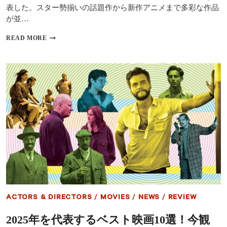
表した。スター勢揃いの話題作から新作アニメまで多彩な作品
記
憶
が並…
を
失
米
READ MORE
う
批
病
評
に
家
侵
が
さ
選
れ
ぶ！
た
2025
老
年
ヒ
ベ
ッ
ス
ト
ト
マ
海
ン
外
の
ド
「人
ラ
生
マ
の
＆
ACTORS & DIRECTORS
/
MOVIES
/
NEWS
/
REVIEW
終
ア
わ
ニ
2025年を代表するベスト映画10選！今観
ら
メ