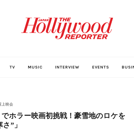
TV
MUSIC
INTERVIEW
EVENTS
BUSI
露上映会
』でホラー映画初挑戦！豪雪地のロケを
寒さ”」