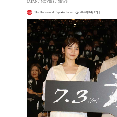
JAPAN
/
MOVIES
/
NEWS
The Hollywood Reporter Japan
2026年6月17日