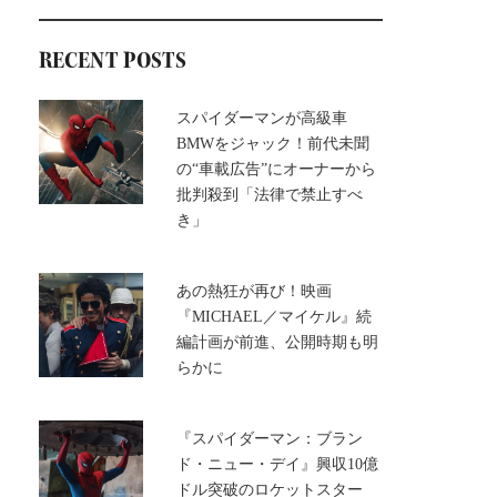
RECENT POSTS
スパイダーマンが高級車
BMWをジャック！前代未聞
の“車載広告”にオーナーから
批判殺到「法律で禁止すべ
き」
あの熱狂が再び！映画
『MICHAEL／マイケル』続
編計画が前進、公開時期も明
らかに
『スパイダーマン：ブラン
ド・ニュー・デイ』興収10億
ドル突破のロケットスター