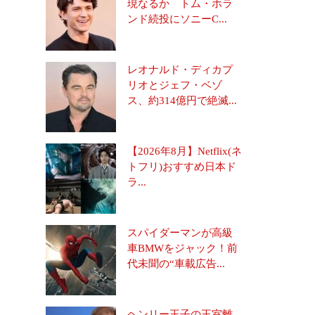
現なるか トム・ホラ
ンド続投にソニーC...
レオナルド・ディカプ
リオとジェフ・ベゾ
ス、約314億円で絶滅...
【2026年8月】Netflix(ネ
トフリ)おすすめ日本ド
ラ...
スパイダーマンが高級
車BMWをジャック！前
代未聞の“車載広告...
ヘンリー王子の王室離