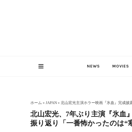
内
容
を
ス
キ
ッ
プ
NEWS
MOVIES
ホーム
»
JAPAN
»
北山宏光主演ホラー映画『氷血』完成披
北山宏光、7年ぶり主演『氷血
振り返り「一番怖かったのは“