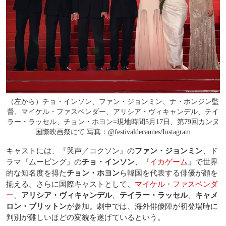
（左から）チョ・インソン、ファン・ジョンミン、ナ・ホンジン監
督、マイケル・ファスベンダー、アリシア・ヴィキャンデル、テイ
ラー・ラッセル、チョン・ホヨン=現地時間5月17日、第79回カンヌ
国際映画祭にて 写真：@festivaldecannes/Instagram
キャストには、『哭声／コクソン』の
ファン・ジョンミン
、ド
ラマ『ムービング』の
チョ・インソン
、『
イカゲーム
』で世界
的な知名度を得た
チョン・ホヨン
ら韓国を代表する俳優が顔を
揃える。さらに国際キャストとして、
マイケル・ファスベンダ
ー
、
アリシア・ヴィキャンデル
、
テイラー・ラッセル
、
キャメ
ロン・ブリットン
が参加。劇中では、海外俳優陣が初登場時に
判別が難しいほどの変貌を遂げているという。