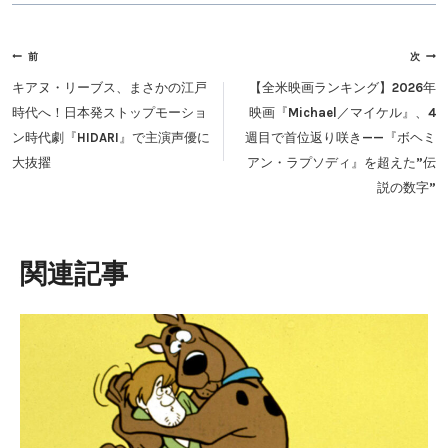
投
前
次
稿
キアヌ・リーブス、まさかの江戸
【全米映画ランキング】2026年
ナ
時代へ！日本発ストップモーショ
映画『Michael／マイケル』、4
ビ
ン時代劇『HIDARI』で主演声優に
週目で首位返り咲き——『ボヘミ
ゲ
大抜擢
アン・ラプソディ』を超えた”伝
ー
説の数字”
シ
ョ
ン
類似投稿