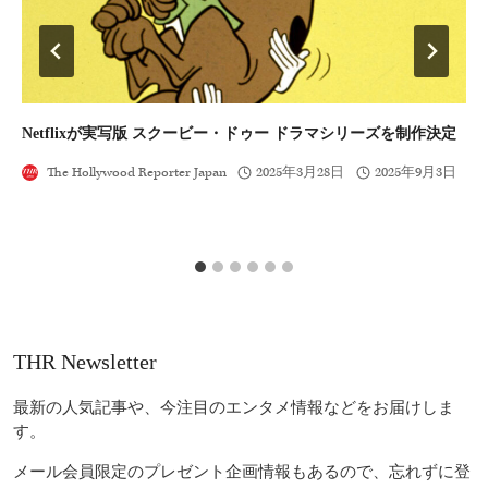
Netflixが実写版 スクービー・ドゥー ドラマシリーズを制作決定
ホ
演
The Hollywood Reporter Japan
2025年3月28日
2025年9月3日
THR Newsletter
最新の人気記事や、今注目のエンタメ情報などをお届けしま
す。
メール会員限定のプレゼント企画情報もあるので、忘れずに登