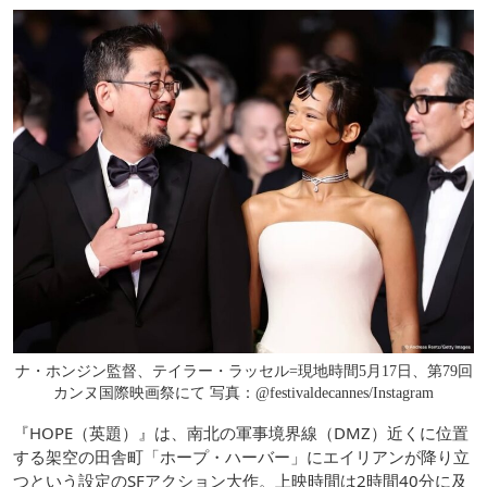
ナ・ホンジン監督、テイラー・ラッセル=現地時間5月17日、第79回
カンヌ国際映画祭にて 写真：@festivaldecannes/Instagram
『HOPE（英題）』は、南北の軍事境界線（DMZ）近くに位置
する架空の田舎町「ホープ・ハーバー」にエイリアンが降り立
つという設定のSFアクション大作。上映時間は2時間40分に及