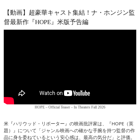
【動画】超豪華キャスト集結！ナ・ホンジン監
督最新作『HOPE』米版予告編
HOPE – Official Teaser – In Theaters Fall 2026
米『ハリウッド・リポーター』の映画批評家は、『HOPE（英
題）』について「ジャンル映画への確かな手腕を持つ監督の作
品に身を委ねているという安心感は、最高の気分だ」と評価。