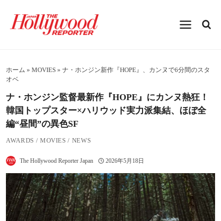
内
容
を
ス
キ
ッ
プ
ホーム
»
MOVIES
»
ナ・ホンジン新作『HOPE』、カンヌで6分間のスタ
オベ
ナ・ホンジン監督最新作『HOPE』にカンヌ熱狂！
韓国トップスター×ハリウッド実力派集結、ほぼ全
編“昼間”の異色SF
AWARDS
/
MOVIES
/
NEWS
The Hollywood Reporter Japan
2026年5月18日