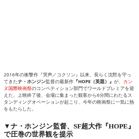
2016年の衝撃作『哭声／コクソン』以来、長らく沈黙を守っ
てきた
ナ・ホンジン
監督の最新作
『HOPE（英題）』
が、
カン
ヌ国際映画祭
のコンペティション部門でワールドプレミアを迎
えた。上映終了後、会場に集まった観客から6分間にわたるス
タンディングオベーションが起こり、今年の映画祭に一気に熱
をもたらした。
▼ナ・ホンジン監督、SF超大作『HOPE』
で圧巻の世界観を提示