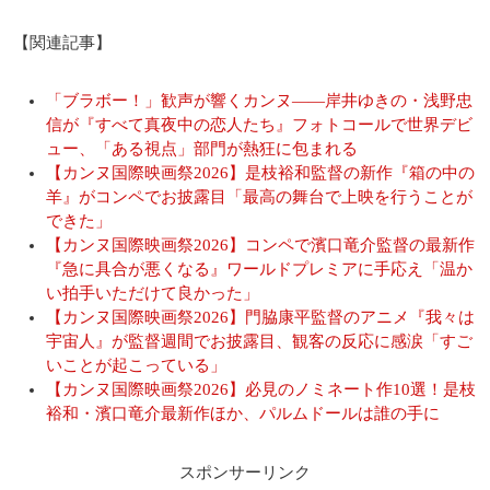
【関連記事】
「ブラボー！」歓声が響くカンヌ——岸井ゆきの・浅野忠
信が『すべて真夜中の恋人たち』フォトコールで世界デビ
ュー、「ある視点」部門が熱狂に包まれる
【カンヌ国際映画祭2026】是枝裕和監督の新作『箱の中の
羊』がコンペでお披露目「最高の舞台で上映を行うことが
できた」
【カンヌ国際映画祭2026】コンペで濱口竜介監督の最新作
『急に具合が悪くなる』ワールドプレミアに手応え「温か
い拍手いただけて良かった」
【カンヌ国際映画祭2026】門脇康平監督のアニメ『我々は
宇宙人』が監督週間でお披露目、観客の反応に感涙「すご
いことが起こっている」
【カンヌ国際映画祭2026】必見のノミネート作10選！是枝
裕和・濱口竜介最新作ほか、パルムドールは誰の手に
スポンサーリンク