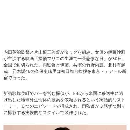
内田英治監督と片山慎三監督がタッグを組み、女優の伊藤沙莉
が主演する映画「探偵マリコの生涯で一番悲惨な日」が30日、
全国で封切られた。両監督と伊藤、共演の竹野内豊、北村有起
哉、乃木坂46の久保史緒里は初日舞台挨拶を東京・テアトル新
宿で行った。
新宿歌舞伎町でバーを営む探偵が、FBIから米国に移送中に逃
げ出した地球外生命体の捜索を依頼されるという寓話的なスト
ーリー。６つのエピソードで構成され、両監督が３話ずつ別々
に撮影する実験的なスタイルで製作された。