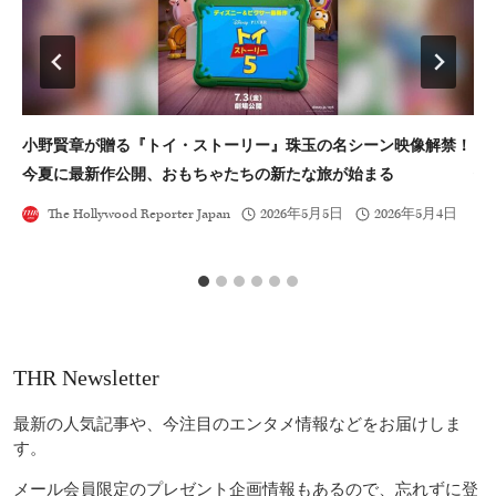
小野賢章が贈る『トイ・ストーリー』珠玉の名シーン映像解禁！
D
今夏に最新作公開、おもちゃたちの新たな旅が始まる
体
The Hollywood Reporter Japan
2026年5月5日
2026年5月4日
THR Newsletter
最新の人気記事や、今注目のエンタメ情報などをお届けしま
す。
メール会員限定のプレゼント企画情報もあるので、忘れずに登