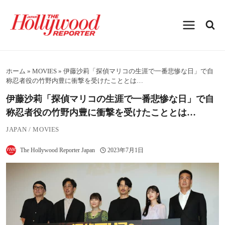
内
容
を
ス
キ
ッ
プ
ホーム
»
MOVIES
»
伊藤沙莉「探偵マリコの生涯で一番悲惨な日」で自
称忍者役の竹野内豊に衝撃を受けたこととは…
伊藤沙莉「探偵マリコの生涯で一番悲惨な日」で自
称忍者役の竹野内豊に衝撃を受けたこととは…
JAPAN
/
MOVIES
The Hollywood Reporter Japan
2023年7月1日