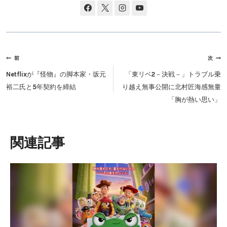
投
前
次
稿
Netflixが『怪物』の脚本家・坂元
「東リベ2－決戦－」トラブル乗
ナ
裕二氏と5年契約を締結
り越え無事公開に北村匠海感無量
ビ
「胸が熱い思い」
ゲ
ー
シ
類似投稿
ョ
ン