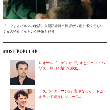
『こぐまとパルマの物語』公開記念舞台挨拶が決定！ 愛くるしいこ
ぐまの特別メイキング映像も解禁
MOST POPULAR
レオナルド・ディカプリオとジェフ・ベ
ゾス、約314億円で絶滅...
『スパイダーマン5』実現なるか トム・
ホランド続投にソニーC...