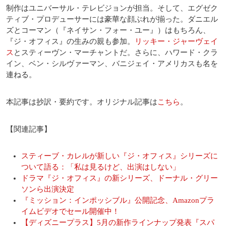
制作はユニバーサル・テレビジョンが担当。そして、エグゼク
ティブ・プロデューサーには豪華な顔ぶれが揃った。ダニエル
ズとコーマン（『ネイサン・フォー・ユー』）はもちろん、
『ジ・オフィス』の生みの親も参加。
リッキー・ジャーヴェイ
ス
とスティーヴン・マーチャントだ。さらに、ハワード・クラ
イン、ベン・シルヴァーマン、バニジェイ・アメリカスも名を
連ねる。
本記事は抄訳・要約です。オリジナル記事は
こちら
。
【関連記事】
スティーブ・カレルが新しい『ジ・オフィス』シリーズに
ついて語る：「私は見るけど、出演はしない」
ドラマ『ジ・オフィス』の新シリーズ、ドーナル・グリー
ソンら出演決定
『ミッション：インポッシブル』公開記念、Amazonプラ
イムビデオでセール開催中！
【ディズニープラス】5月の新作ラインナップ発表『スパ