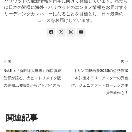
ハリウッドの最新情報を日本に向けて発信しています。私たち
は日本の皆様に海外・ハリウッドのエンタメ情報をお届けする
リーディングカンパニーになることを目標とし、日々最新のニ
ュースをお届けしています。
投
前
次
稿
Netflix『新幹線大爆破』樋口真嗣
【カンヌ映画祭2025の必見作10
ナ
監督が語る、大ヒットリメイク版
本】鬼才アリ・アスターの異色
ビ
の裏側…JR職員からアドバイスも
作、ジェニファー・ローレンス主
ゲ
演最新作も！
ー
シ
ョ
類似投稿
ン