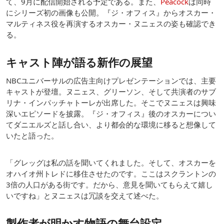
て、9月に配信開始される予定である。また、
Peacock
は同時
にシリーズ初の画像も公開。『ジ・オフィス』からオスカー・
マルティネス役を再演するオスカー・ヌニェスの姿も確認でき
る。
キャスト陣が語る新作の展望
NBCユニバーサルの広告主向けプレゼンテーションでは、主要
キャストが登壇。ヌニェス、グリーソン、そして共演者のサブ
リナ・インパッチャトーレが出席した。そこでヌニェスは興味
深いエピソードを披露。『ジ・オフィス』後のオスカーについ
てダニエルズと話し合い、より都会的な環境に移ると想像して
いたと語った。
「グレッグは私の話を聞いてくれました。そして、オスカーを
オハイオ州トレドに移住させたのです。ここはスクラントンの
3倍の人口がある街です。だから、意見を聞いてもらえて嬉し
いですね」とヌニェスは冗談を交えて述べた。
製作者が明かす物語の舞台設定