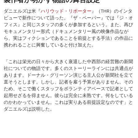
ダニエルズは米『
ハリウッド・リポーター
』（THR）のインタ
ビューで新作について語った。『ザ・ペーパー』では『ジ・オ
フィス』と同じスタッフの多くが参加するという。また、再び
モキュメンタリー形式（ドキュメンタリー風の映像作品なが
ら、実はフィクションであることを前提とする手法）の作品に
携われることに興奮していると付け加えた。
「これは栄光の日々から大きく衰退した中西部の経営難の新聞
社についての物語です。多くのストーリーラインには共通点が
あります。ドーナル・グリーソン演じる主人公が新聞社を立て
直そうとします。しかし、記者を雇う予算がありません。その
ため、そこで働くスタッフをボランティアベースで記者として
起用せざるを得ません。彼らは完全に未熟です。何をしている
のかわかっていません。これは実りある前提設定なのです」と
ダニエルズは説明した。