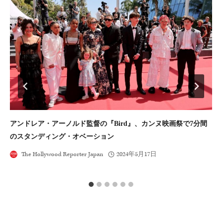
アンドレア・アーノルド監督の『Bird』、カンヌ映画祭で7分間
ジ
のスタンディング・オベーション
The Hollywood Reporter Japan
2024年5月17日