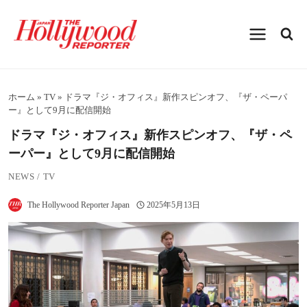
内
容
を
ス
キ
ッ
プ
ホーム
»
TV
»
ドラマ『ジ・オフィス』新作スピンオフ、『ザ・ペーパ
ー』として9月に配信開始
ドラマ『ジ・オフィス』新作スピンオフ、『ザ・ペ
ーパー』として9月に配信開始
NEWS
/
TV
The Hollywood Reporter Japan
2025年5月13日