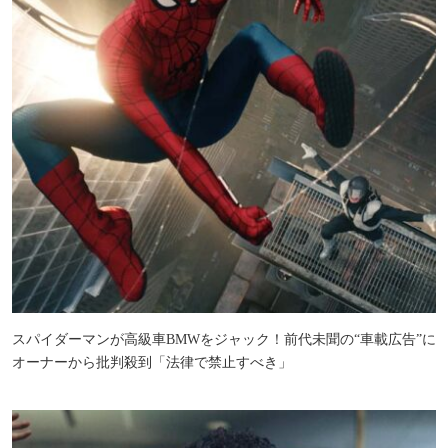
スパイダーマンが高級車BMWをジャック！前代未聞の“車載広告”に
オーナーから批判殺到「法律で禁止すべき」