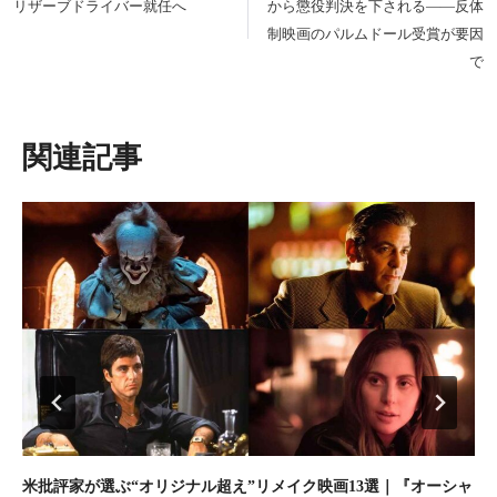
リザーブドライバー就任へ
から懲役判決を下される――反体
ビ
制映画のパルムドール受賞が要因
ゲ
で
ー
シ
ョ
類似投稿
ン
米批評家が選ぶ“オリジナル超え”リメイク映画13選｜『オーシャ
ア