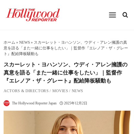
内
容
を
ス
キ
ッ
プ
ホーム
»
NEWS
»
スカーレット・ヨハンソン、ウディ・アレン擁護の真
意を語る「また一緒に仕事をしたい」｜監督作『エレノア・ザ・グレー
ト』配給降板騒動も
スカーレット・ヨハンソン、ウディ・アレン擁護の
真意を語る「また一緒に仕事をしたい」｜監督作
『エレノア・ザ・グレート』配給降板騒動も
ACTORS & DIRECTORS
/
MOVIES
/
NEWS
The Hollywood Reporter Japan
2025年12月2日