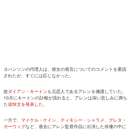
ヨハンソンの代理人は、彼女の発言についてのコメントを要請
されたが、すぐには応じなかった。
故
ダイアン・キートン
も元恋人であるアレンを擁護していた。
10月にキートンの訃報が流れると、アレンは深い悲しみに満ち
た
追悼文を発表した
。
一方で、
マイケル・ケイン
、
ティモシー・シャラメ
、
グレタ・
ガーウィグ
など、過去にアレン監督作品に出演した俳優の中に