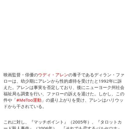
映画監督・俳優の
ウディ・アレン
の養子であるディラン・ファ
ローは、幼少期にアレンから性的虐待を受けたと1992年に訴
えた。アレンは事実を否定しており、後にニューヨーク州社会
福祉局も調査を行い、ファローの訴えを退けた。しかし、この
件や「
#MeToo運動
」の盛り上がりを受け、アレンはハリウッ
ドから干されている。
これに対し、『マッチポイント』（2005年）、『タロットカ
ード殺人事件』（2006年）、『それでも恋するバルセロナ』