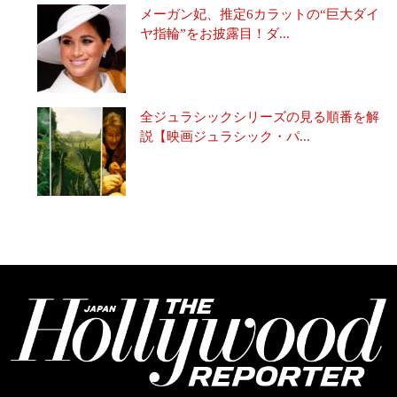
メーガン妃、推定6カラットの“巨大ダイ
ヤ指輪”をお披露目！ダ...
全ジュラシックシリーズの見る順番を解
説【映画ジュラシック・パ...