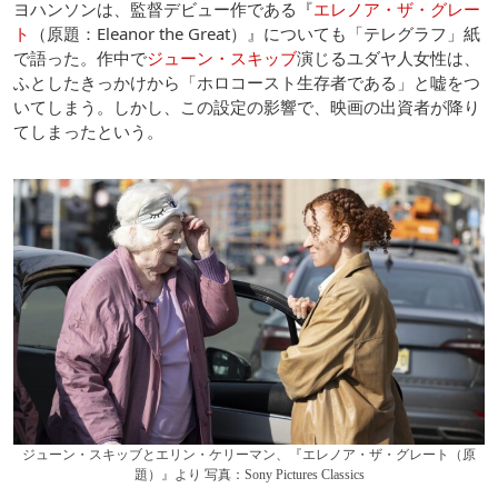
ヨハンソンは、監督デビュー作である『
エレノア・ザ・グレー
ト
（原題：Eleanor the Great）』についても「テレグラフ」紙
で語った。作中で
ジューン・スキッブ
演じるユダヤ人女性は、
ふとしたきっかけから「ホロコースト生存者である」と嘘をつ
いてしまう。しかし、この設定の影響で、映画の出資者が降り
てしまったという。
ジューン・スキッブとエリン・ケリーマン、『エレノア・ザ・グレート（原
題）』より 写真：Sony Pictures Classics