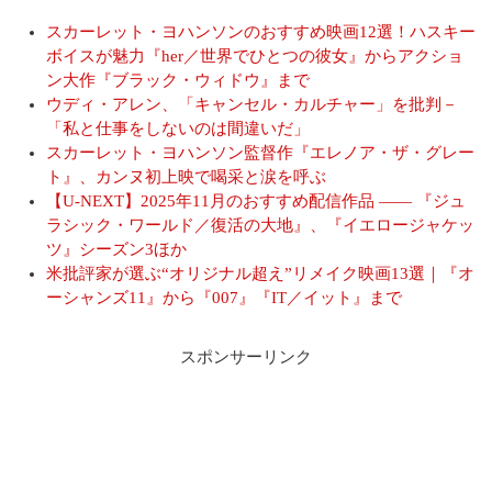
スカーレット・ヨハンソンのおすすめ映画12選！ハスキー
ボイスが魅力『her／世界でひとつの彼女』からアクショ
ン大作『ブラック・ウィドウ』まで
ウディ・アレン、「キャンセル・カルチャー」を批判－
「私と仕事をしないのは間違いだ」
スカーレット・ヨハンソン監督作『エレノア・ザ・グレー
ト』、カンヌ初上映で喝采と涙を呼ぶ
【U-NEXT】2025年11月のおすすめ配信作品 ―― 『ジュ
ラシック・ワールド／復活の大地』、『イエロージャケッ
ツ』シーズン3ほか
米批評家が選ぶ“オリジナル超え”リメイク映画13選｜『オ
ーシャンズ11』から『007』『IT／イット』まで
スポンサーリンク