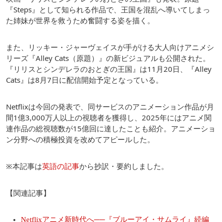
『Steps』として知られる作品で、王国を混乱へ導いてしまっ
た姉妹が世界を救うため奮闘する姿を描く。
また、リッキー・ジャーヴェイスが手がける大人向けアニメシ
リーズ『Alley Cats（原題）』の新ビジュアルも公開された。
『リリスとシンデレラのおとぎの王国』は11月20日、『Alley
Cats』は8月7日に配信開始予定となっている。
Netflixは今回の発表で、同サービスのアニメーション作品が月
間1億3,000万人以上の視聴者を獲得し、2025年にはアニメ関
連作品の総視聴数が15億回に達したことも紹介。アニメーショ
ン分野への積極投資を改めてアピールした。
※本記事は
英語の記事
から抄訳・要約しました。
【関連記事】
Netflixアニメ新時代へ──『ブルーアイ・サムライ』続編