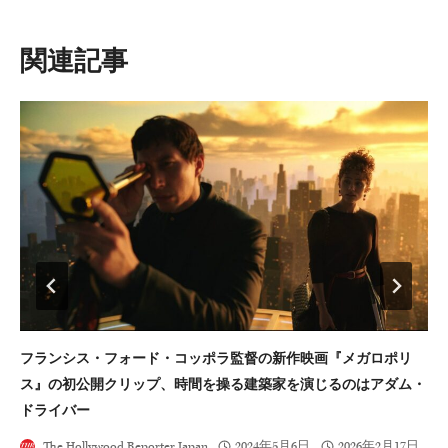
ー
シ
類似投稿
ョ
ン
フランシス・フォード・コッポラ監督の新作映画『メガロポリ
セ
ス』の初公開クリップ、時間を操る建築家を演じるのはアダム・
ドライバー
The Hollywood Reporter Japan
2024年5月6日
2026年2月17日