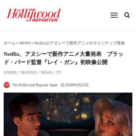
内
容
を
ス
キ
ッ
プ
ホーム
»
NEWS
»
Netflixがアヌシーで新作アニメのラインナップ発表
Netflix、アヌシーで新作アニメ大量発表 ブラッ
ド・バード監督『レイ・ガン』初映像公開
ANIME
/
MOVIES
/
NEWS
/
TV
The Hollywood Reporter Japan
2026年6月25日