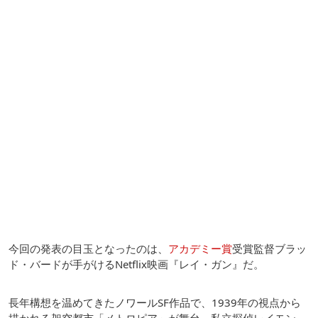
今回の発表の目玉となったのは、
アカデミー賞
受賞監督ブラッ
ド・バードが手がけるNetflix映画『レイ・ガン』だ。
長年構想を温めてきたノワールSF作品で、1939年の視点から
描かれる架空都市「メトロピア」が舞台。私立探偵レイモン