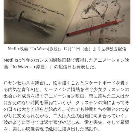
Netflix映画『In Waves(原題)』12月11日（金）より世界独占配信
Netflixは昨年のカンヌ国際映画祭で獲得したアニメーション映
画『In Waves（原題）』の配信日も発表した。
ロサンゼルスを舞台に、絵を描くこととスケートボードを愛す
る内気な青年AJと、サーフィンに情熱を注ぐ少女クリステンの
出会いと成長を描くアニメーション映画。恋に落ちた二人はか
けがえのない時間を重ねていくが、クリステンの病によってそ
の日々は大きく揺らぎ始める。それでも仲間たちや海とのつな
がりに支えられながら、二人は人生の困難に向き合っていく。
波のように寄せては返す喜びや悲しみ、愛と喪失、そして希望
を、美しい映像表現で繊細に描き出した感動作。