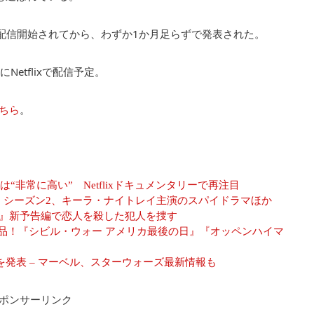
に配信開始されてから、わずか1か月足らずで発表された。
etflixで配信予定。
ちら
。
非常に高い” Netflixドキュメンタリーで再注目
カゲーム』シーズン2、キーラ・ナイトレイ主演のスパイドラマほか
ダヴ』新予告編で恋人を殺した犯人を捜す
新着作品！『シビル・ウォー アメリカ最後の日』『オッペンハイマ
望を発表 – マーベル、スターウォーズ最新情報も
ポンサーリンク