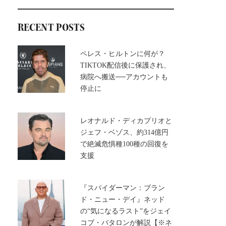
RECENT POSTS
ペレス・ヒルトンに何が？
TIKTOK配信後に保護され、
病院へ搬送──アカウントも
停止に
レオナルド・ディカプリオと
ジェフ・ベゾス、約314億円
で絶滅危惧種100種の回復を
支援
『スパイダーマン：ブラン
ド・ニュー・デイ』ネッド
の“気になるラスト”をジェイ
コブ・バタロンが解説【※ネ