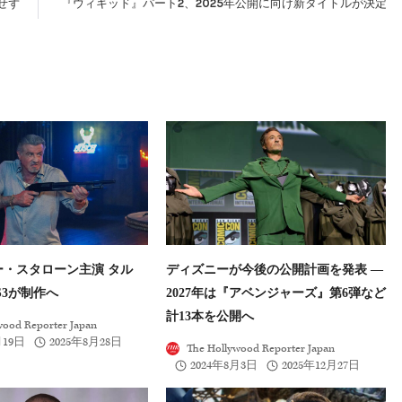
せず
『ウィキッド』パート2、2025年公開に向け新タイトルが決定
ー・スタローン主演 タル
ディズニーが今後の公開計画を発表 ―
S3が制作へ
2027年は『アベンジャーズ』第6弾など
計13本を公開へ
wood Reporter Japan
月19日
2025年8月28日
The Hollywood Reporter Japan
2024年8月3日
2025年12月27日