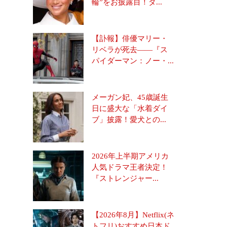
輪”をお披露目！ダ...
【訃報】俳優マリー・
リベラが死去――『ス
パイダーマン：ノー・...
メーガン妃、45歳誕生
日に盛大な「水着ダイ
ブ」披露！愛犬との...
2026年上半期アメリカ
人気ドラマ王者決定！
『ストレンジャー...
【2026年8月】Netflix(ネ
トフリ)おすすめ日本ド