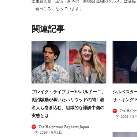
松重豊監督・主演・脚本の『劇映画 孤独のグルメ』は妥協
ナ
「食べごろになっています」
ビ
ゲ
類似投稿
ー
シ
ョ
ン
ブレイク・ライブリーVSバルドーニ、
シルベスタ
泥沼騒動が暴いたハリウッドの闇！著
サ・キング 
名人も巻き込む、組織的な誹謗中傷の
The Holly
実態とは
2025年3
The Hollywood Reporter Japan
2026年5月1日