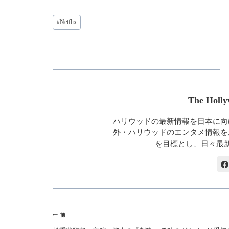
投
#
Netflix
稿
タ
グ:
The Holly
ハリウッドの最新情報を日本に向
外・ハリウッドのエンタメ情報を
を目標とし、日々最
投
前
稿