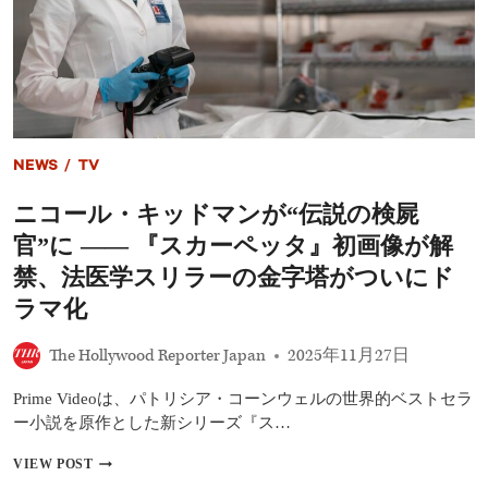
医
よ
学
る、
ミ
ジ
ス
ェ
テ
ー
リ
ム
ー
ズ・
キ
NEWS
/
TV
ャ
メ
ニコール・キッドマンが“伝説の検屍
ロ
ン
官”に ―― 『スカーペッタ』初画像が解
監
督
禁、法医学スリラーの金字塔がついにド
作
ラマ化
品
ベ
ス
The Hollywood Reporter Japan
2025年11月27日
ト
12
Prime Videoは、パトリシア・コーンウェルの世界的ベストセラ
｜
ー小説を原作とした新シリーズ『ス…
首
位
ニ
VIEW POST
に
コ
輝