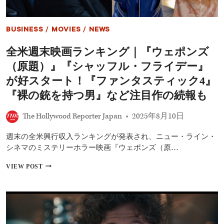
発
売
端
で
「ミ
BUSINESS
/
MOVIES
/
NEWS
ー
ン・
全米週末映画ランキング｜『ウェポンズ
ガ
ー
（原題）』『シャッフル・フライデー』
ル
ズ
が好スタート！『ファンタスティック4』
の
『裸の銃を持つ男』など注目作の続報も
日」
を
塗
The Hollywood Reporter Japan
2025年8月10日
り
替
週末の全米興行収入ランキングが発表され、ニュー・ライン・
え
シネマのミステリーホラー映画『ウェポンズ（原…
｜
10
全
VIEW POST
月
米
3
週
日
末
は
映
ス
画
ウ
ラ
ィ