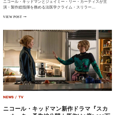
ニコール・キッドマンとジェイミー・リー・カーティスが主
れ
な
演・製作総指揮を務める法医学クライム・スリラー…
か
っ
ニ
VIEW POST
た
コ
の？」
ー
――
ル・
ド
キ
バ
ッ
イ
ド
で
マ
見
ン
つ
主
け
演
た
『ス
新
カ
し
ー
い
ペ
人
ッ
生
タ』
豪
NEWS
/
TV
華
キ
ニコール・キッドマン新作ドラマ『スカ
ャ
ス