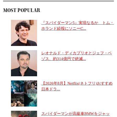
MOST POPULAR
『スパイダーマン5』実現なるか トム・
ホランド続投にソニーC...
レオナルド・ディカプリオとジェフ・ベ
ゾス、約314億円で絶滅...
【2026年8月】Netflix(ネトフリ)おすすめ
日本ドラ...
スパイダーマンが高級車BMWをジャッ