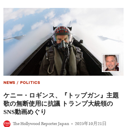
ー
い
ル・
た
キ
の
ッ
は
ド
あ
マ
の
ン
名
が“伝
作
説
の
検
屍
官”に
――
『ス
カ
NEWS
/
POLITICS
ー
ペ
ケニー・ロギンス、『トップガン』主題
ッ
タ』
歌の無断使用に抗議 トランプ大統領の
初
画
SNS動画めぐり
像
が
The Hollywood Reporter Japan
2025年10月21日
解