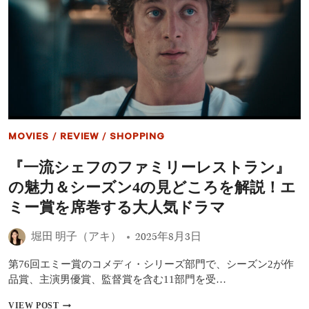
ン
フ
キ
テ
ン
ィ
グ
ー
｜
記
『ウ
念
ェ
日
ポ
に
ン
ズ
（原
MOVIES
/
REVIEW
/
SHOPPING
題）』
『シ
『一流シェフのファミリーレストラン』
ャ
ッ
の魅力＆シーズン4の見どころを解説！エ
フ
ル・
ミー賞を席巻する大人気ドラマ
フ
ラ
堀田 明子（アキ）
2025年8月3日
イ
デ
第76回エミー賞のコメディ・シリーズ部門で、シーズン2が作
ー』
が
品賞、主演男優賞、監督賞を含む11部門を受…
好
ス
『一
VIEW POST