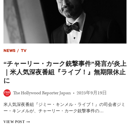
深
「ノ
夜
ー・
番
キ
組
ン
の
グ
一
ス」
時
デ
停
モ
止
に
を
賛
NEWS
/
TV
経
同
て
“チャーリー・カーク銃撃事件”発言が炎上
復
帰
｜米人気深夜番組『ライブ！』無期限休止
｜
言
に
論
の
The Hollywood Reporter Japan
2025年9月19日
自
由
米人気深夜番組『ジミー・キンメル・ライブ！』の司会者ジミ
め
ぐ
ー・キンメルが、チャーリー・カーク銃撃事件の…
る
論
“チ
VIEW POST
争
ャ