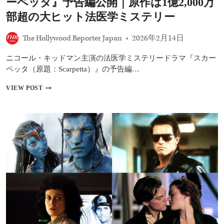
ーペッタ』予告編公開｜原作は1億2,000万
ト
で
部超の大ヒット法医学ミステリー
ア
マ
The Hollywood Reporter Japan
2026年2月14日
プ
ラ
ニコール・キッドマン主演の法医学ミステリードラマ『スカー
独
占
ペッタ（原題：Scarpetta）』の予告編…
配
信
ニ
VIEW POST
へ
コ
原
ー
作
ル・
は
キ
世
ッ
界
ド
的
マ
ベ
ン
ス
新
ト
作
セ
ド
ラ
ラ
ー
マ
『ス
カ