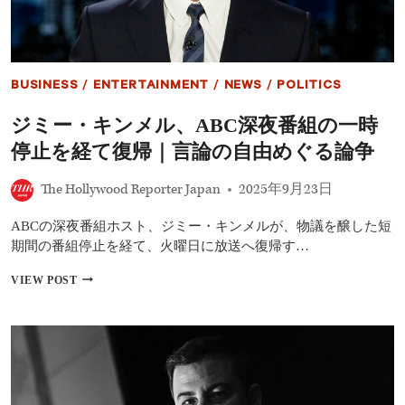
権
を
痛
烈
批
BUSINESS
/
ENTERTAINMENT
/
NEWS
/
POLITICS
判
「い
ジミー・キンメル、ABC深夜番組の一時
じ
め
停止を経て復帰｜言論の自由めぐる論争
っ
子
The Hollywood Reporter Japan
2025年9月23日
に
は
立
ABCの深夜番組ホスト、ジミー・キンメルが、物議を醸した短
ち
期間の番組停止を経て、火曜日に放送へ復帰す…
向
か
ジ
VIEW POST
う
ミ
し
ー・
か
キ
な
ン
い」
メ
――
ル、
全
ABC
米