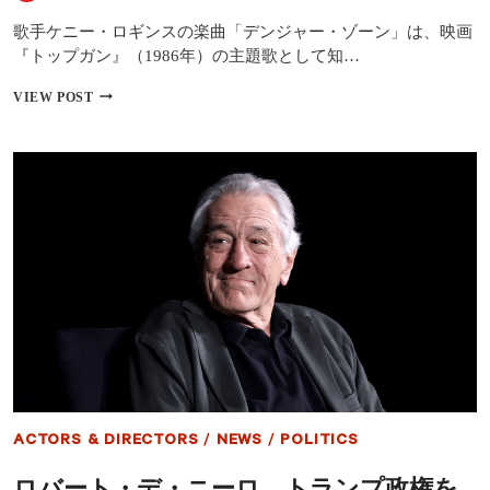
禁、
歌手ケニー・ロギンスの楽曲「デンジャー・ゾーン」は、映画
法
医
『トップガン』（1986年）の主題歌として知…
学
ス
ケ
VIEW POST
リ
ニ
ラ
ー・
ー
ロ
の
ギ
金
ン
字
ス、
塔
『ト
が
ッ
つ
プ
い
ガ
に
ン』
ド
主
ラ
題
マ
歌
化
の
無
断
ACTORS & DIRECTORS
/
NEWS
/
POLITICS
使
用
ロバート・デ・ニーロ、トランプ政権を
に