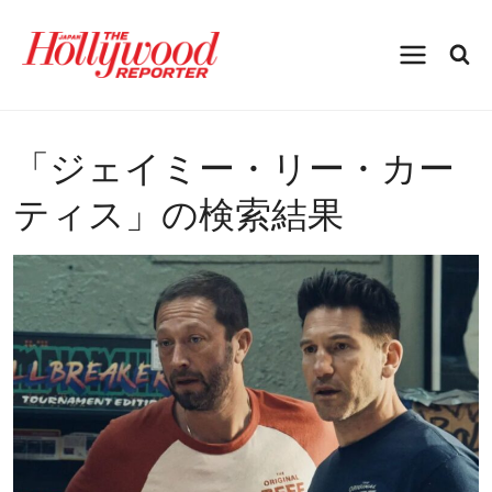
内
容
を
ス
キ
ッ
プ
「
ジェイミー・リー・カー
ティス
」の検索結果