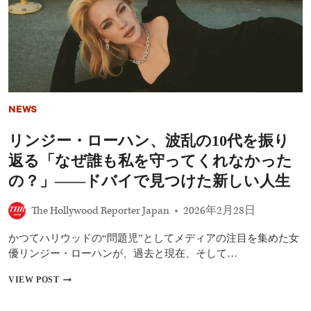
リ
ー
レ
ス
ト
ラ
ン』
前
日
NEWS
譚
『ゲ
リンジー・ローハン、波乱の10代を振り
ー
リ
返る「なぜ誰も私を守ってくれなかった
ー』
サ
の？」――ドバイで見つけた新しい人生
プ
ラ
The Hollywood Reporter Japan
2026年2月28日
イ
ズ
かつてハリウッドの“問題児”としてメディアの注目を集めた女
配
信、
優リンジー・ローハンが、過去と現在、そして…
リ
ッ
リ
VIEW POST
チ
ン
ー
ジ