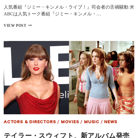
無
人気番組『ジミー・キンメル・ライブ！』司会者の舌禍騒動 米
期
限
ABCは人気トーク番組『ジミー・キンメル・…
休
止
『ジ
VIEW POST
に
ミ
ー・
キ
ン
メ
ル・
ラ
イ
ブ！』
の
放
送
停
止
に
各
界
ACTORS & DIRECTORS
/
MOVIES
/
MUSIC
/
NEWS
著
名
テイラー・スウィフト、新アルバム発売
人