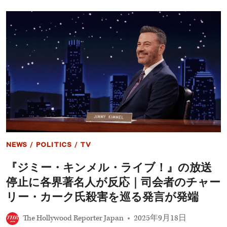
ー
リ
ー・
カ
ー
ク
銃
撃
事
件”発
言
が
炎
上
｜
米
NEWS
/
POLITICS
/
TV
人
気
『ジミー・キンメル・ライブ！』の放送
深
夜
停止に各界著名人が反応｜司会者のチャー
番
組
リー・カーク氏殺害を巡る発言が発端
『ラ
イ
The Hollywood Reporter Japan
2025年9月18日
ブ！』