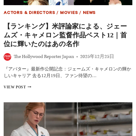
ー
ペ
ACTORS & DIRECTORS
/
MOVIES
/
NEWS
ッ
タ』
【ランキング】米評論家による、ジェー
予
告
ムズ・キャメロン監督作品ベスト12｜首
編
公
位に輝いたのはあの名作
開
｜
The Hollywood Reporter Japan
2025年12月25日
原
作
『アバター』最新作公開記念：ジェームズ・キャメロンの輝か
は
1
しいキャリア 去る12月19日、ファン待望の…
億
2,000
【ラ
VIEW POST
万
ン
部
キ
超
ン
の
グ】
大
米
ヒ
評
ッ
論
ト
家
法
に