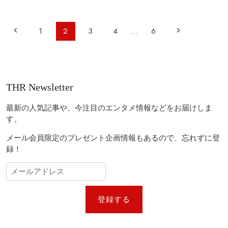
タ
流
ー
シ
ト！
ェ
ペ
前
次
1
2
3
4
…
6
『フ
フ
ー
ァ
の
の
の
ン
フ
ジ
タ
ァ
ペ
ペ
ナ
ス
ミ
ビ
テ
リ
ー
ー
THR Newsletter
ィ
ー
ゲ
ジ
ジ
ッ
レ
ー
ク
ス
最新の人気記事や、今注目のエンタメ情報などをお届けしま
4』
ト
シ
す。
『裸
ラ
ョ
の
ン』
メール会員限定のプレゼント企画情報もあるので、忘れずに登
銃
の
ン
録！
を
魅
持
力
つ
＆
男』
シ
な
ー
ど
ズ
登録する
注
ン
目
4
作
の