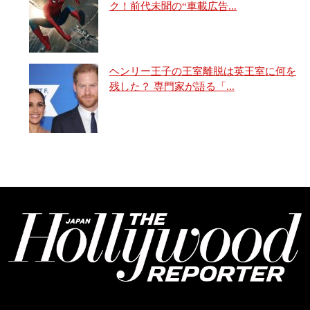
ク！前代未聞の“車載広告...
ヘンリー王子の王室離脱は英王室に何を
残した？ 専門家が語る「...