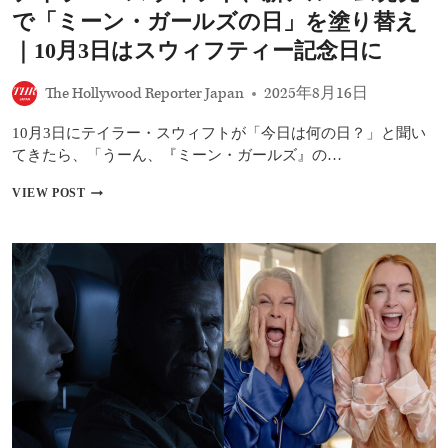
が
で「ミーン・ガールズの日」を塗り替え
反
応
｜10月3日はスウィフティー記念日に
｜
司
The Hollywood Reporter Japan
2025年8月16日
会
者
10月3日にテイラー・スウィフトが「今日は何の日？」と聞い
の
チ
てきたら、「うーん、『ミーン・ガールズ』の…
ャ
ー
テ
VIEW POST
リ
イ
ー・
ラ
カ
ー・
ー
ス
ク
ウ
氏
ィ
殺
フ
害
ト、
を
新
巡
ア
る
ル
発
バ
言
ム
が
発