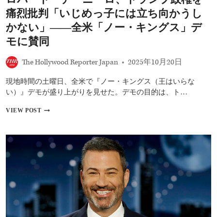
抗
痛烈批判「いじめっ子には立ち向かうし
議
ト
かない」――全米「ノー・キングス」デ
ラ
モに賛同
ン
プ
大
The Hollywood Reporter Japan
2025年10月20日
統
領
現地時間の土曜日、全米で『ノー・キングス（王はいらな
の
い）』デモが盛り上がりを見せた。デモの目的は、ト…
SNS
動
ロ
VIEW POST
画
バ
め
ー
ぐ
ト・
り
デ・
ニ
ー
ロ、
ト
ラ
ン
プ
政