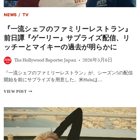
NEWS
/
TV
『一流シェフのファミリーレストラン』
前日譚『ゲーリー』サプライズ配信、リ
ッチーとマイキーの過去が明らかに
The Hollywood Reporter Japan
2026年5月6日
『一流シェフのファミリーレストラン』が、シーズン5の配信
開始を前にサプライズを用意した。米Huluは…
『一
VIEW POST
流
シ
ェ
フ
の
フ
ァ
ミ