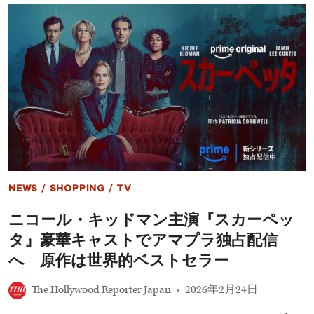
と
ー・
マ
ロ
イ
ー
キ
ハ
ー
ン、
の
波
過
乱
去
の
が
10
明
代
ら
を
か
振
に
り
返
る
NEWS
/
SHOPPING
/
TV
「な
ぜ
ニコール・キッドマン主演『スカーペッ
誰
も
タ』豪華キャストでアマプラ独占配信
私
を
へ 原作は世界的ベストセラー
守
っ
The Hollywood Reporter Japan
2026年2月24日
て
く