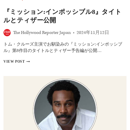
ョ
ン：
『ミッション:インポッシブル8』タイト
イ
ン
ルとティザー公開
ポ
ッ
The Hollywood Reporter Japan
2024年11月12日
シ
ブ
ル』
トム・クルーズ主演でお馴染みの『ミッション:インポッシブ
最
ル』第8作目のタイトルとティザー予告編が公開…
新
作
『ミ
VIEW POST
の
ッ
キ
シ
ャ
ョ
ス
ン:
ト
イ
陣・
ン
監
ポ
督
ッ
が
シ
作
ブ
品
ル
に
8』
込
タ