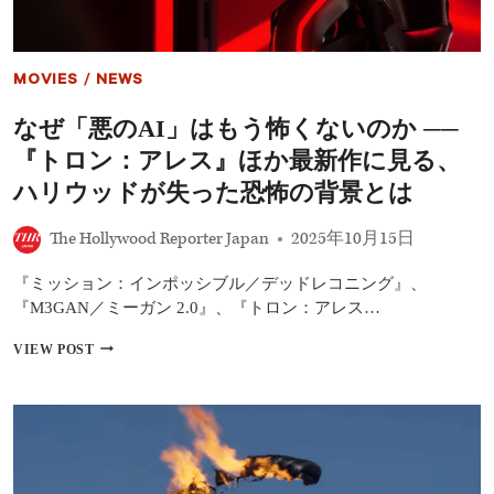
ァ
ネ
ッ
サ・
MOVIES
/
NEWS
カ
ー
なぜ「悪のAI」はもう怖くないのか ──
ビ
ー
『トロン：アレス』ほか最新作に見る、
共
演
ハリウッドが失った恐怖の背景とは
『エ
デ
The Hollywood Reporter Japan
2025年10月15日
ン
～
『ミッション：インポッシブル／デッドレコニング』、
楽
園
『M3GAN／ミーガン 2.0』、『トロン：アレス…
の
果
な
VIEW POST
て
ぜ
～』
「悪
10
の
月
AI」
24
は
日
も
よ
う