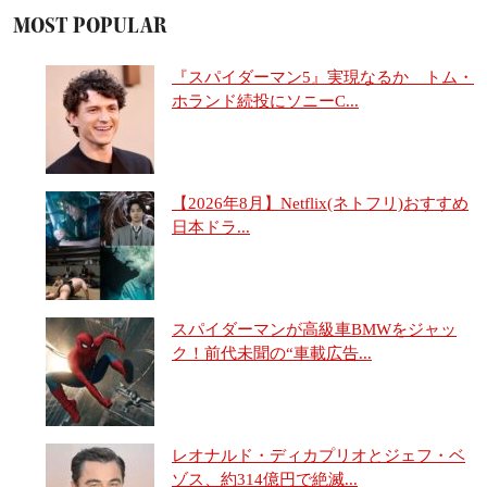
MOST POPULAR
『スパイダーマン5』実現なるか トム・
ホランド続投にソニーC...
【2026年8月】Netflix(ネトフリ)おすすめ
日本ドラ...
スパイダーマンが高級車BMWをジャッ
ク！前代未聞の“車載広告...
レオナルド・ディカプリオとジェフ・ベ
ゾス、約314億円で絶滅...