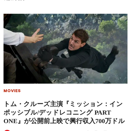
の
ム・
ワ
ク
ー
ル
ル
ー
ド
ズ
プ
主
レ
演
ミ
『ミ
ア
ッ
に
シ
登
ョ
場
ン：
イ
ン
ポ
ッ
シ
MOVIES
ブ
ル/
トム・クルーズ主演『ミッション：イン
デ
ッ
ポッシブル/デッドレコニング PART
ド
レ
ONE』が公開前上映で興行収入700万ドル
コ
ニ