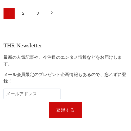
ド
ク
が
ル
ペ
次
1
2
3
失
ー
ー
っ
ズ
の
た
が
ジ
恐
ギ
ペ
ナ
怖
ネ
ビ
の
ス
ー
THR Newsletter
背
世
ゲ
ジ
景
界
ー
と
記
最新の人気記事や、今注目のエンタメ情報などをお届けしま
は
録
シ
す。
達
ョ
成！
メール会員限定のプレゼント企画情報もあるので、忘れずに登
『M：
ン
録！
I』
最
新
作
の
撮
登録する
影
で
炎
上