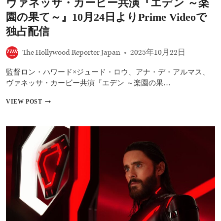
ヴァネッサ・カービー共演『エデン ～楽
ー』
7/17
園の果て～』10月24日よりPrime Videoで
日
独占配信
本
公
開
The Hollywood Reporter Japan
2025年10月22日
決
定！
監督ロン・ハワード×ジュード・ロウ、アナ・デ・アルマス、
実
ヴァネッサ・カービー共演『エデン ～楽園の果…
話
に
ジ
VIEW POST
基
ュ
づ
ー
く
ド・
ク
ロ
ラ
ウ、
イ
ア
ム・
ナ・
ス
デ・
リ
ア
ラ
ル
ー
マ
ス、
ヴ