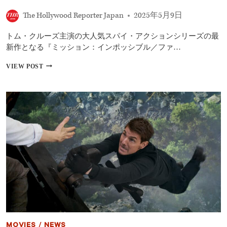
ー
ル
The Hollywood Reporter Japan
2025年5月9日
開
催
トム・クルーズ主演の大人気スパイ・アクションシリーズの最
中！
新作となる『ミッション：インポッシブル／ファ…
【来
VIEW POST
日
イ
ン
タ
ビ
ュ
ー】
ト
ム・
ク
ル
ー
ズ
ら
『ミ
ッ
シ
MOVIES
/
NEWS