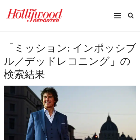
内
容
を
ス
キ
ッ
プ
「
ミッション: インポッシブ
ル／デッドレコニング
」の
検索結果