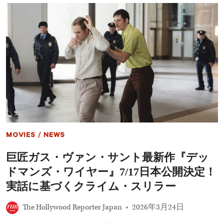
国
出
内
演
映
（独
画
占）
興
収
が
上
昇、
『ゴ
ジ
ラ-1.0』
と
ア
ニ
MOVIES
/
NEWS
メ
作
巨匠ガス・ヴァン・サント最新作『デッ
品
が
ドマンズ・ワイヤー』7/17日本公開決定！
後
押
実話に基づくクライム・スリラー
し
The Hollywood Reporter Japan
2026年3月24日