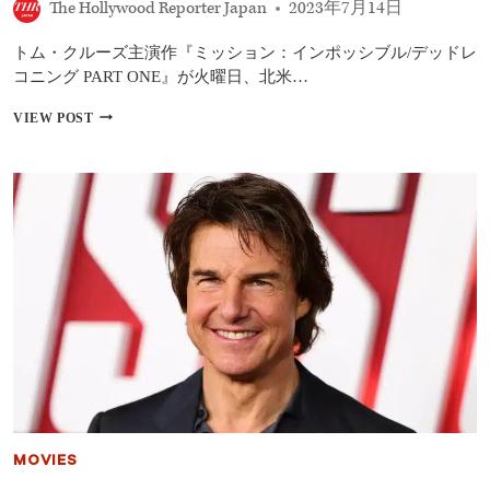
The Hollywood Reporter Japan
2023年7月14日
ン
グ
トム・クルーズ主演作『ミッション：インポッシブル/デッドレ
PART
ONE』:
コニング PART ONE』が火曜日、北米…
北
米
ト
VIEW POST
興
ム・
行
ク
収
ル
入
ー
で
ズ
巻
主
き
演
返
『ミ
し
ッ
な
シ
る
ョ
か？
ン：
イ
ン
ポ
ッ
シ
MOVIES
ブ
ル/