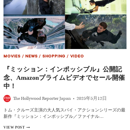
ポ
ッ
ッ
ド
シ
レ
ブ
コ
ル』
ニ
シ
ン
リ
グ
ー
PART
ズ
ONE』
を
が
見
遂
MOVIES
/
NEWS
/
SHOPPING
/
VIDEO
る
に
順
公
『ミッション：インポッシブル』公開記
番
開
は？
念、Amazonプライムビデオでセール開催
公
開
中！
順
で
The Hollywood Reporter Japan
2025年5月12日
紹
介
トム・クルーズ主演の大人気スパイ・アクションシリーズの最
新作『ミッション：インポッシブル／ファイナル…
『ミ
VIEW POST