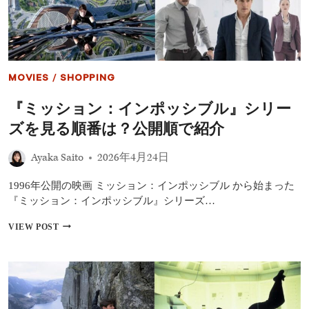
き
た」
コ
ロ
ナ
禍
MOVIES
/
SHOPPING
を
経
『ミッション：インポッシブル』シリー
て
最
ズを見る順番は？公開順で紹介
新
作
Ayaka Saito
2026年4月24日
『ミ
ッ
シ
1996年公開の映画 ミッション：インポッシブル から始まった
ョ
『ミッション：インポッシブル』シリーズ…
ン:
イ
『ミ
VIEW POST
ン
ッ
ポ
シ
ッ
ョ
シ
ン：
ブ
イ
ル/
ン
デ