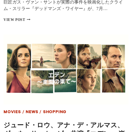
巨匠ガス・ヴァン・サントが実際の事件を映画化したクライ
ム・スリラー『デッドマンズ・ワイヤー』が、7月…
巨
VIEW POST
匠
ガ
ス・
ヴ
ァ
ン・
サ
ン
ト
最
新
作
『デ
ッ
ド
マ
ン
MOVIES
/
NEWS
/
SHOPPING
ズ・
ワ
ジュード・ロウ、アナ・デ・アルマス、
イ
ヤ