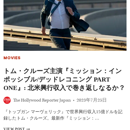
最
新
作
『ミ
ッ
シ
ョ
ン:
イ
ン
ポ
MOVIES
ッ
シ
トム・クルーズ主演『ミッション：イン
ブ
ル/
ポッシブル/デッドレコニング PART
デ
ッ
ONE』: 北米興行収入で巻き返しなるか？
ド
レ
The Hollywood Reporter Japan
2023年7月25日
コ
ニ
『トップガン マーヴェリック』で世界興行収入15億ドルを記
ン
グ
録したトム・クルーズ。最新作『ミッション：…
PART
1』
ト
VIEW POST