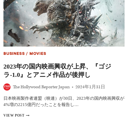
ト
ラ
メ
ル・
テ
ィ
ル
マ
ン、
次
BUSINESS
/
MOVIES
回
の
2023年の国内映画興収が上昇、『ゴジ
『ミ
ッ
ラ-1.0』とアニメ作品が後押し
シ
ョ
The Hollywood Reporter Japan
2024年1月31日
ン:
イ
ン
日本映画製作者連盟（映連）が30日、2023年の国内映画興収が
ポ
4%増の2215億円だったことを報告し…
ッ
シ
2023
VIEW POST
ブ
年
ル』
の
に