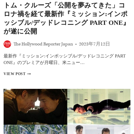
トム・クルーズ「公開を夢みてきた」コ
デ
ッ
ロナ禍を経て最新作『ミッション:インポ
ド
レ
ッシブル/デッドレコニング PART ONE』
コ
が遂に公開
ニ
ン
グ
The Hollywood Reporter Japan
2023年7月12日
PART
ONE』
最新作『ミッション:インポッシブル/デッドレコニング PART
が
ONE』のプレミアが月曜日、米ニュー…
公
開
ト
VIEW POST
前
ム・
上
ク
映
ル
で
ー
興
ズ
行
「公
収
開
入
を
700
夢
万
み
ド
て
ル