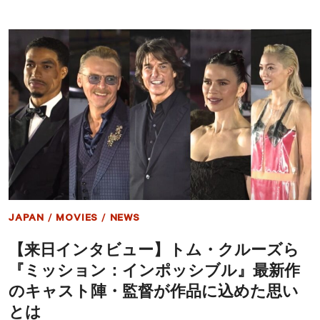
ッ
シ
ョ
ン：
イ
ン
ポ
ッ
シ
ブ
ル』
公
開
記
念、
AMAZON
プ
JAPAN
/
MOVIES
/
NEWS
ラ
イ
【来日インタビュー】トム・クルーズら
ム
ビ
『ミッション：インポッシブル』最新作
デ
オ
のキャスト陣・監督が作品に込めた思い
で
とは
セ