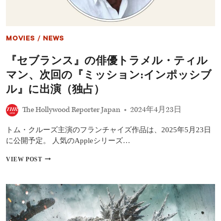
め
イ
た
ト
思
ル
い
と
と
MOVIES
/
NEWS
テ
は
ィ
『セブランス』の俳優トラメル・ティル
ザ
ー
マン、次回の『ミッション:インポッシブ
公
開
ル』に出演（独占）
The Hollywood Reporter Japan
2024年4月23日
トム・クルーズ主演のフランチャイズ作品は、2025年5月23日
に公開予定。 人気のAppleシリーズ…
『セ
VIEW POST
ブ
ラ
ン
ス』
の
俳
優