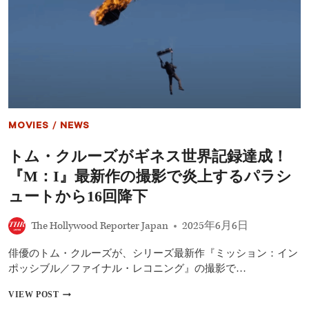
り
怖
PRIME
く
VIDEO
な
で
い
独
の
占
か
配
──
信
『ト
ロ
ン：
MOVIES
/
NEWS
ア
レ
トム・クルーズがギネス世界記録達成！
ス』
ほ
『M：I』最新作の撮影で炎上するパラシ
か
最
ュートから16回降下
新
作
The Hollywood Reporter Japan
2025年6月6日
に
見
俳優のトム・クルーズが、シリーズ最新作『ミッション：イン
る、
ハ
ポッシブル／ファイナル・レコニング』の撮影で…
リ
ウ
ト
VIEW POST
ッ
ム・