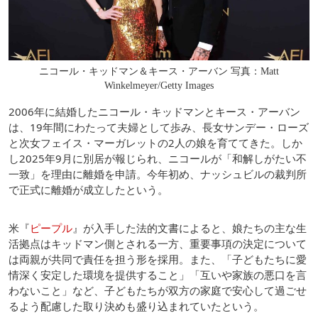
ニコール・キッドマン＆キース・アーバン 写真：Matt
Winkelmeyer/Getty Images
2006年に結婚したニコール・キッドマンとキース・アーバン
は、19年間にわたって夫婦として歩み、長女サンデー・ローズ
と次女フェイス・マーガレットの2人の娘を育ててきた。しか
し2025年9月に別居が報じられ、ニコールが「和解しがたい不
一致」を理由に離婚を申請。今年初め、ナッシュビルの裁判所
で正式に離婚が成立したという。
米『
ピープル
』が入手した法的文書によると、娘たちの主な生
活拠点はキッドマン側とされる一方、重要事項の決定について
は両親が共同で責任を担う形を採用。また、「子どもたちに愛
情深く安定した環境を提供すること」「互いや家族の悪口を言
わないこと」など、子どもたちが双方の家庭で安心して過ごせ
るよう配慮した取り決めも盛り込まれていたという。