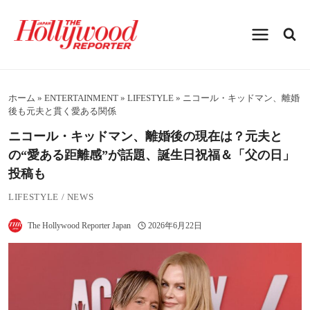
内
容
を
ス
キ
ッ
プ
ホーム
»
ENTERTAINMENT
»
LIFESTYLE
»
ニコール・キッドマン、離婚
後も元夫と貫く愛ある関係
ニコール・キッドマン、離婚後の現在は？元夫と
の“愛ある距離感”が話題、誕生日祝福＆「父の日」
投稿も
LIFESTYLE
/
NEWS
The Hollywood Reporter Japan
2026年6月22日