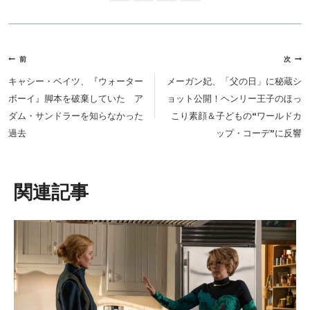
投
前
次
稿
キャシー・ベイツ、『ウォーター
メーガン妃、「父の日」に秘蔵シ
ナ
ボーイ』脚本を破棄していた ア
ョット公開！ヘンリー王子のほっ
ビ
ダム・サンドラーを知らなかった
こり素顔＆子どもの“ワールドカ
ゲ
過去
ップ・コーデ”に反響
ー
シ
ョ
類似投稿
ン