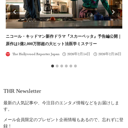
ニコール・キッドマン新作ドラマ『スカーペッタ』予告編公開｜
デ
原作は1億2,000万部超の大ヒット法医学ミステリー
The Hollywood Reporter Japan
2026年2月14日
2026年2月16日
THR Newsletter
最新の人気記事や、今注目のエンタメ情報などをお届けしま
す。
メール会員限定のプレゼント企画情報もあるので、忘れずに登
録！