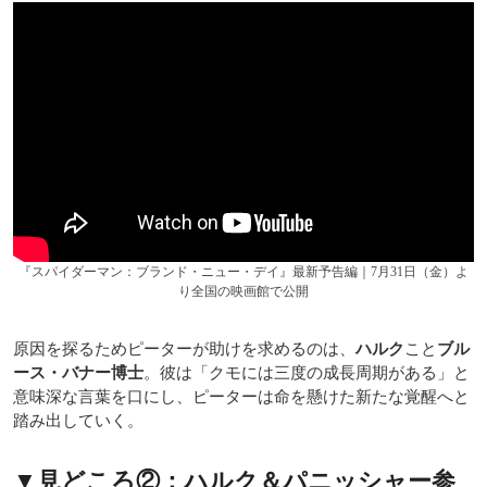
『スパイダーマン：ブランド・ニュー・デイ』最新予告編｜7月31日（金）よ
り全国の映画館で公開
原因を探るためピーターが助けを求めるのは、
ハルク
こと
ブル
ース・バナー博士
。彼は「クモには三度の成長周期がある」と
意味深な言葉を口にし、ピーターは命を懸けた新たな覚醒へと
踏み出していく。
▼見どころ②：ハルク＆パニッシャー参