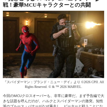
戦！豪華MCUキャラクターとの共闘
『スパイダーマン：ブランド・ニュー・デイ』より ©2026 CPII. All
Rights Reserved. © & ™ 2026 MARVEL.
今回のMCUクロスオーバーも、非常に豪華だ。まず予告編で大
きな話題を呼んだのが、ハルクとスパイダーマンの激突。知性
派のブルース・バナーがなぜ暴走し、ピーターと戦うことにな