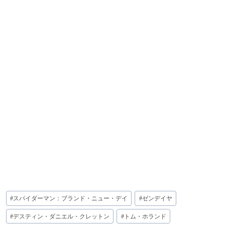
投
#
スパイダーマン：ブランド・ニュー・デイ
#
ゼンデイヤ
稿
タ
#
デスティン・ダニエル・クレットン
#
トム・ホランド