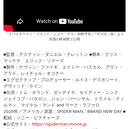
『スパイダーマン：ブランド・ニュー・デイ』60秒予告｜7月31日（金）より
全国の映画館で公開
■監督：デスティン・ダニエル・クレットン ■脚本：クリス・
マッケナ、エリック・ソマーズ
■製作：ケヴィン・ファイギ、エイミー・パスカル、アヴィ・
アラド、レイチェル・オコナー
■エグゼクティブ・プロデューサー：ルイス・デスポジート、
デヴィッド・ケイン
■出演：トム・ホランド、ゼンデイヤ、セイディー・シンク、
ジェイコブ・バタロン、ジョン・バーンサル、トラメル・ティ
ルマン、マイケル・マンド and マーク・ラファロ
2026年／アメリカ／原題：SPIDER-MAN：BRAND NEW DAY ■
配給：ソニー・ピクチャーズ
■公式サイト：
https://spiderman-movie.jp