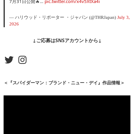
7月31日公開🔥…
pic.twitter.com/x4v5XtXa4i
— ハリウッド・リポーター ・ジャパン (@THRJapan)
July 3,
2026
↓ご応募はSNSアカウントから↓
Twitter
Instagram
＜『スパイダーマン：ブランド・ニュー・デイ』作品情報＞