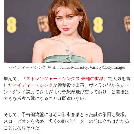
セイディー・シンク 写真：James McCauley/Variety/Getty Images
加えて、『
ストレンジャー・シングス 未知の世界
』で人気を博
した
セイディー・シンク
が極秘役で出演。ヴィラン説からジー
ン・グレイ説までさまざまな予想が飛び交っており、公開後は
大きな考察合戦になることは間違いない。
そして、予告編終盤には赤い装束をまとった謎の集団も登場。
スコーピオンを含め、多くの敵がピーターの前に立ちはだかる
ことになりそうだ。