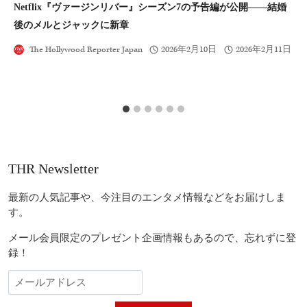
Netflix『ヴァージンリバー』シーズン7の予告編が公開――結婚
U
後のメルとジャックに新章
ャ
The Hollywood Reporter Japan
2026年2月10日
2026年2月11日
THR Newsletter
最新の人気記事や、今注目のエンタメ情報などをお届けしま
す。
メール会員限定のプレゼント企画情報もあるので、忘れずに登
録！