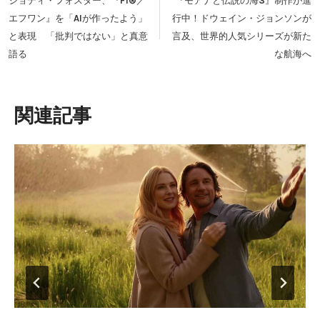
ジョディ・フォスター、『F1®︎／
『モアナと伝説の海3』制作が進
ナ
エフワン』を「AIが作ったよう」
行中！ドウェイン・ジョンソンが
ビ
と表現 「批判ではない」と真意
言及、世界的人気シリーズが新た
ゲ
語る
な航海へ
ー
シ
ョ
類似投稿
ン