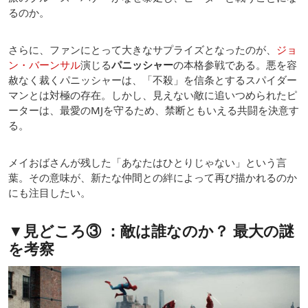
るのか。
さらに、ファンにとって大きなサプライズとなったのが、
ジョ
ン・バーンサル
演じる
パニッシャー
の本格参戦である。悪を容
赦なく裁くパニッシャーは、「不殺」を信条とするスパイダー
マンとは対極の存在。しかし、見えない敵に追いつめられたピ
ーターは、最愛のMJを守るため、禁断ともいえる共闘を決意す
る。
メイおばさんが残した「あなたはひとりじゃない」という言
葉。その意味が、新たな仲間との絆によって再び描かれるのか
にも注目したい。
▼見どころ③ ：敵は誰なのか？ 最大の謎
を考察