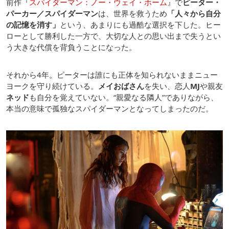
前作『
スパイダーマン：ノー・ウェイ・ホーム
』で
ピーター・
パーカー／スパイダーマン
は、世界を救うため
「人々から自分
の記憶を消す」
という、あまりにも過酷な選択を下した。ヒー
ローとして勝利した一方で、大切な人との思い出まで失うとい
う大きな代償を背負うことになった。
それから4年。ピーターは誰にも正体を知られないままニュー
ヨークを守り続けている。
メイおばさん
を失い、恋人
MJ
や親友
ネッド
も自分を覚えていない。“親愛なる隣人”でありながら、
本当の意味で孤独なスパイダーマンとなってしまったのだ。