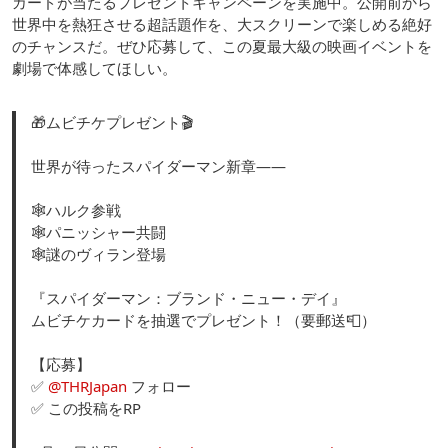
カードが当たるプレゼントキャンペーンを実施中。公開前から
世界中を熱狂させる超話題作を、大スクリーンで楽しめる絶好
のチャンスだ。ぜひ応募して、この夏最大級の映画イベントを
劇場で体感してほしい。
🎁ムビチケプレゼント🎬
世界が待ったスパイダーマン新章――
🕸️ハルク参戦
🕸️パニッシャー共闘
🕸️謎のヴィラン登場
『スパイダーマン：ブランド・ニュー・デイ』
ムビチケカードを抽選でプレゼント！（要郵送📮）
【応募】
✅
@THRJapan
フォロー
✅ この投稿をRP