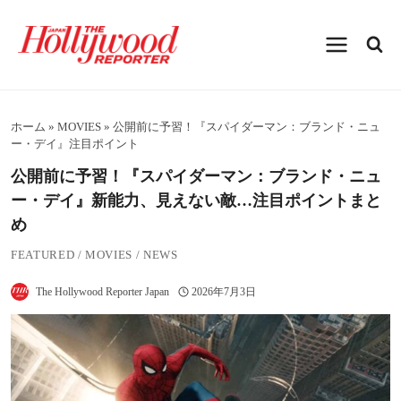
内
容
を
ス
キ
ッ
プ
ホーム
»
MOVIES
»
公開前に予習！『スパイダーマン：ブランド・ニュ
ー・デイ』注目ポイント
公開前に予習！『スパイダーマン：ブランド・ニュ
ー・デイ』新能力、見えない敵…注目ポイントまと
め
FEATURED
/
MOVIES
/
NEWS
The Hollywood Reporter Japan
2026年7月3日