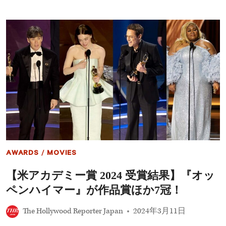
岳
ア
大、
メ
テ
リ
オ・
カ
ユ
劇
ウ
場
共
公
演
開
の
へ
新
──
作
ミ
ア
シ
ク
ェ
シ
ル・
ョ
ヨ
ン
ー
『KAROSHI（原
が
AWARDS
/
MOVIES
題）』
英
出
語
【米アカデミー賞 2024 受賞結果】『オッ
演
吹
ペンハイマー』が作品賞ほか7冠！
替
版
の
The Hollywood Reporter Japan
2024年3月11日
主
演