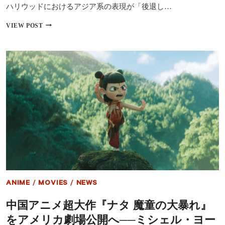
『マ
ハリウッドにおけるアジア系の表現が「後退し…
イ
ケ
「ア
VIEW POST
ル』
ジ
ほ
ア
か
系
は
リ
ス
ク？」
俳
優
シ
ム・
リ
ウ
が
ハ
リ
ウ
ANIME
/
MOVIES
/
NEWS
ッ
ド
中国アニメ超大作『ナタ 魔童の大暴れ』
の
偏
をアメリカ劇場公開へ──ミシェル・ヨー
見