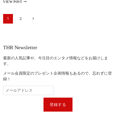
ア
VIEW POST
で
カ
候
デ
補
ミ
ペ
入
次
1
2
ー
り
ー
賞
の
を
ジ
大
ペ
ナ
予
ビ
想！
ー
THR Newsletter
『オ
ゲ
ジ
ッ
ー
ペ
最新の人気記事や、今注目のエンタメ情報などをお届けしま
ン
シ
す。
ハ
ョ
イ
メール会員限定のプレゼント企画情報もあるので、忘れずに登
マ
ン
録！
ー』
が
最
多
ノ
ミ
登録する
ネ
ー