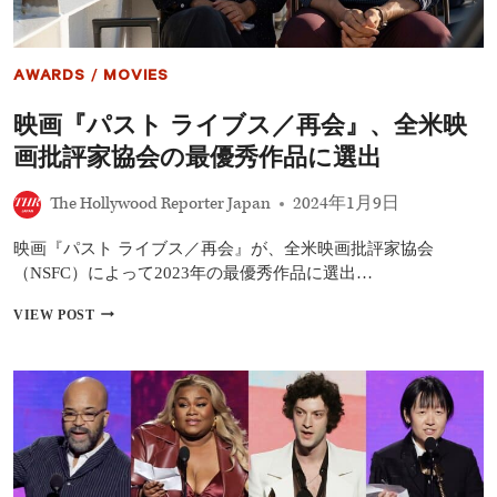
AWARDS
/
MOVIES
映画『パスト ライブス／再会』、全米映
画批評家協会の最優秀作品に選出
The Hollywood Reporter Japan
2024年1月9日
映画『パスト ライブス／再会』が、全米映画批評家協会
（NSFC）によって2023年の最優秀作品に選出…
映
VIEW POST
画
『パ
ス
ト
ラ
イ
ブ
ス
／