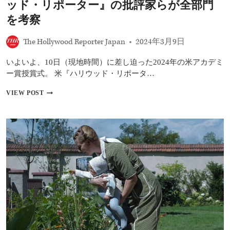
ッド・リポーター』の批評家らが全部門
品
賞
を考察
ほ
か
The Hollywood Reporter Japan
2024年3月9日
7
冠！
いよいよ、10日（現地時間）に差し迫った2024年の米アカデミ
ー賞授賞式。 米『ハリウッド・リポータ…
米
VIEW POST
ア
カ
デ
ミ
ー
賞
2024
大
予
想:
米
『ハ
リ
ウ
ッ