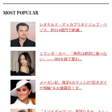
MOST POPULAR
レオナルド・ディカプリオとジェフ・ベ
ゾス、約314億円で絶滅...
ミランダ・カー、「寿司は絶対に食べな
い」――IBSを経て変わ...
メーガン妃、推定6カラットの“巨大ダイ
ヤ指輪”をお披露目！ダ...
『スパイダーマン5』実現なるか トム・