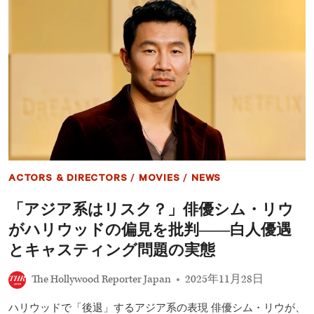
目
注
作
目
が
映
続々
画
ま
と
め
『ウ
ィ
キ
ッ
ド
永
遠
ACTORS & DIRECTORS
/
MOVIES
/
NEWS
の
約
「アジア系はリスク？」俳優シム・リウ
束』
『ト
がハリウッドの偏見を批判――白人優遇
イ・
ス
とキャスティング問題の実態
ト
ー
The Hollywood Reporter Japan
2025年11月28日
リ
ー
ハリウッドで「後退」するアジア系の表現 俳優シム・リウが、
5』