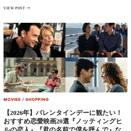
韓
VIEW POST
国
映
画
が
ア
カ
デ
ミ
ー
賞
の
常
連
に
な
っ
た
MOVIES
/
SHOPPING
ワ
ケ
【2026年】バレンタインデーに観たい！
大
手
おすすめ恋愛映画20選『ノッティングヒ
ス
タ
ルの恋人』『君の名前で僕を呼んで』な