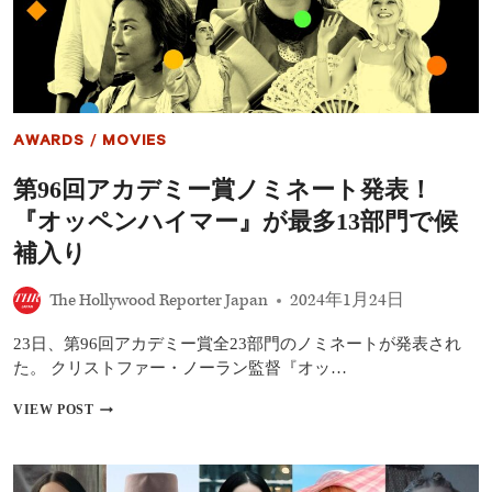
評
家
協
会
賞
で
作
AWARDS
/
MOVIES
品
賞
第96回アカデミー賞ノミネート発表！
主
演
『オッペンハイマー』が最多13部門で候
女
優
補入り
賞
に
The Hollywood Reporter Japan
2024年1月24日
エ
マ・
23日、第96回アカデミー賞全23部門のノミネートが発表され
ス
ト
た。 クリストファー・ノーラン監督『オッ…
ー
ン
第
VIEW POST
96
回
ア
カ