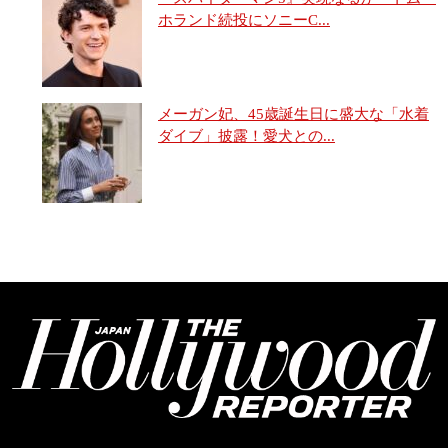
ホランド続投にソニーC...
メーガン妃、45歳誕生日に盛大な「水着
ダイブ」披露！愛犬との...