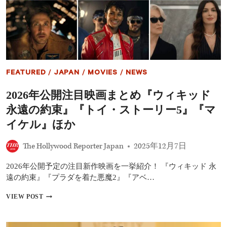
を
の
呼
ラ
ん
イ
で』
ン
な
ナ
ど
ッ
プ
発
FEATURED
/
JAPAN
/
MOVIES
/
NEWS
表！
――『ナ
2026年公開注目映画まとめ『ウィキッド
ル
ニ
永遠の約束』『トイ・ストーリー5』『マ
ア』
『エ
イケル』ほか
ノ
ー
The Hollywood Reporter Japan
2025年12月7日
ラ・
ホ
2026年公開予定の注目新作映画を一挙紹介！ 『ウィキッド 永
ー
ム
遠の約束』『プラダを着た悪魔2』『アベ…
ズ
3』
2026
VIEW POST
ほ
年
か
公
注
開