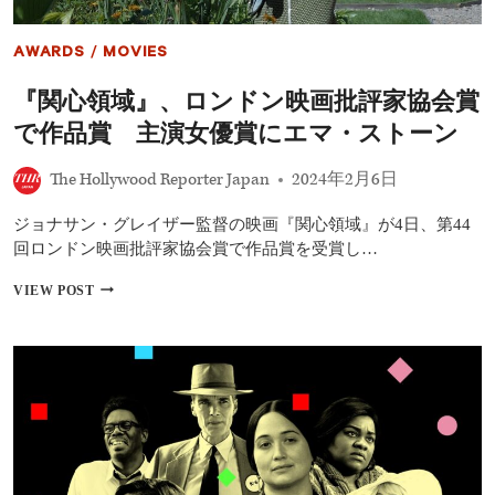
ド・
リ
AWARDS
/
MOVIES
ポ
ー
『関心領域』、ロンドン映画批評家協会賞
タ
ー』
で作品賞 主演女優賞にエマ・ストーン
の
批
The Hollywood Reporter Japan
2024年2月6日
評
家
ら
ジョナサン・グレイザー監督の映画『関心領域』が4日、第44
が
回ロンドン映画批評家協会賞で作品賞を受賞し…
全
部
『関
VIEW POST
門
心
を
領
考
域』、
察
ロ
ン
ド
ン
映
画
批