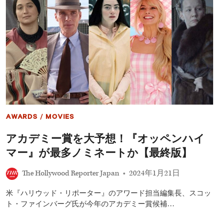
デ
ミ
ー
賞
ノ
ミ
ネ
ー
ト
発
表！
『オ
ッ
AWARDS
/
MOVIES
ペ
ン
アカデミー賞を大予想！『オッペンハイ
ハ
イ
マー』が最多ノミネートか【最終版】
マ
ー』
The Hollywood Reporter Japan
2024年1月21日
が
最
多
米『ハリウッド・リポーター』のアワード担当編集長、スコッ
13
ト・ファインバーグ氏が今年のアカデミー賞候補…
部
門