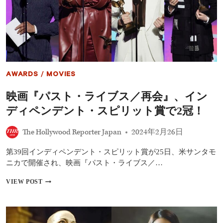
再
会』、
全
米
映
画
批
評
AWARDS
/
MOVIES
家
協
映画『パスト・ライブス／再会』、イン
会
の
ディペンデント・スピリット賞で2冠！
最
優
The Hollywood Reporter Japan
2024年2月26日
秀
作
品
第39回インディペンデント・スピリット賞が25日、米サンタモ
に
ニカで開催され、映画『パスト・ライブス／…
選
出
映
VIEW POST
画
『パ
ス
ト・