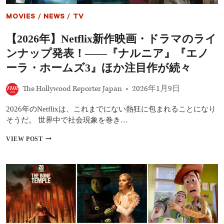
す
め
MOVIES
/
NEWS
/
TV
恋
愛
【2026年】Netflix新作映画・ドラマのライ
映
画
ンナップ発表！――『ナルニア』『エノ
20
選
ーラ・ホームズ3』ほか注目作が続々
『ノ
ッ
The Hollywood Reporter Japan
2026年1月9日
テ
ィ
2026年のNetflixは、これまでにない熱狂に包まれることになり
ン
グ
そうだ。 世界中で社会現象を巻き…
ヒ
ル
【2026
VIEW POST
の
年】
恋
NETFLIX
人』
新
『君
作
の
映
名
画・
前
ド
で
ラ
僕
マ