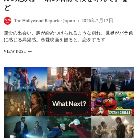
ジ
ど
オ・
CJ
ENM
The Hollywood Reporter Japan
2026年2月12日
が
仕
運命の出会い、胸が締めつけられるような別れ、世界がバラ色
掛
に感じる高揚感。恋愛映画を観ると、恋をするす…
け
る
【2026
VIEW POST
緻
年】
密
バ
な
レ
世
ン
界
タ
戦
イ
略
ン
に
デ
迫
ー
る
に
観
た
い！
お
す