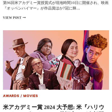
第96回米アカデミー賞授賞式が現地時間10日に開催され、映画
に
『オッペンハイマー』が作品賞ほか7冠に輝…
【米
VIEW POST
ア
カ
デ
ミ
ー
賞
2024
受
賞
結
果】
『オ
ッ
ペ
ン
ハ
イ
AWARDS
/
MOVIES
マ
ー』
米アカデミー賞 2024 大予想: 米『ハリウ
が
作