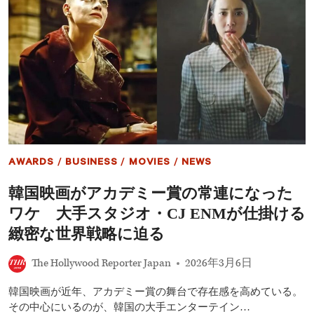
ラ
イ
ブ
ス
／
再
会』、
イ
ン
デ
ィ
ペ
ン
AWARDS
/
BUSINESS
/
MOVIES
/
NEWS
デ
ン
韓国映画がアカデミー賞の常連になった
ト・
ス
ワケ 大手スタジオ・CJ ENMが仕掛ける
ピ
リ
緻密な世界戦略に迫る
ッ
ト
The Hollywood Reporter Japan
2026年3月6日
賞
で
韓国映画が近年、アカデミー賞の舞台で存在感を高めている。
2
冠！
その中心にいるのが、韓国の大手エンターテイン…