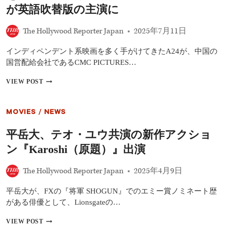
を
が英語吹替版の主演に
批
判
The Hollywood Reporter Japan
2025年7月11日
――
白
インディペンデント系映画を多く手がけてきたA24が、中国の
人
優
国営配給会社であるCMC PICTURES…
遇
と
中
VIEW POST
キ
国
ャ
ア
ス
ニ
MOVIES
/
NEWS
テ
メ
ィ
超
平岳大、テオ・ユウ共演の新作アクショ
ン
大
グ
作
ン『Karoshi（原題）』出演
問
『ナ
題
タ
The Hollywood Reporter Japan
2025年4月9日
の
魔
実
童
態
の
平岳大が、FXの『将軍 SHOGUN』でのエミー賞ノミネート歴
大
がある俳優として、Lionsgateの…
暴
れ』
平
VIEW POST
を