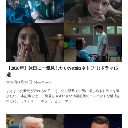
【2026年】休日に一気見したいNetflix(ネトフリ)ドラマ15
選
2026年4月28日
Moe Wada
まとまった時間が取れる休日こそ、短い話数で一気に楽しめるドラマを選
びたい。 本記事では、一気見しやすい全6〜8話前後のコンパクトな構成を
中心に、ミステリー、ホラー、ヒューマン…