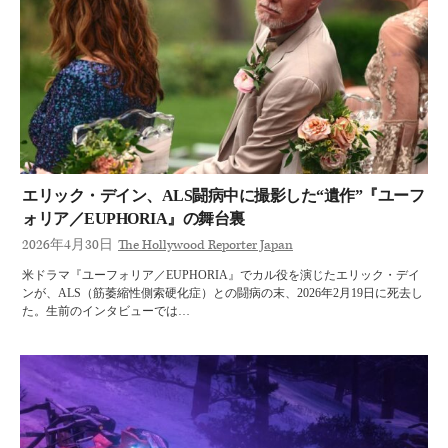
エリック・デイン、ALS闘病中に撮影した“遺作”『ユーフ
ォリア／EUPHORIA』の舞台裏
2026年4月30日
The Hollywood Reporter Japan
米ドラマ『ユーフォリア／EUPHORIA』でカル役を演じたエリック・デイ
ンが、ALS（筋萎縮性側索硬化症）との闘病の末、2026年2月19日に死去し
た。生前のインタビューでは…