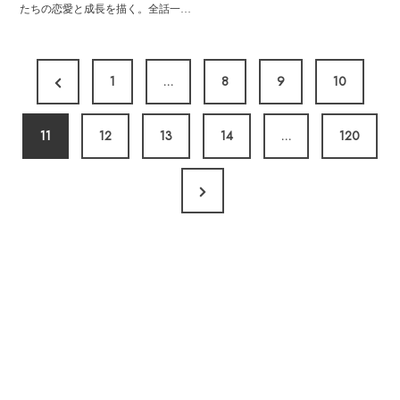
たちの恋愛と成長を描く。全話一…
投
P
1
…
8
9
10
稿
r
の
ペ
11
e
12
13
14
…
120
ー
v
ジ
N
i
送
e
o
り
x
u
t
s
P
P
a
a
g
g
e
e