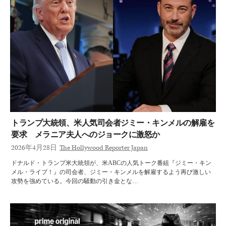
トランプ大統領、米人気司会者ジミー・キンメルの解雇を
要求 メラニア夫人へのジョークに激怒か
2026年4月28日
The Hollywood Reporter Japan
ドナルド・トランプ米大統領が、米ABCの人気トーク番組『ジミー・キン
メル・ライブ！』の司会者、ジミー・キンメルを解雇するよう再び激しい
攻勢を強めている。今回の騒動の引き金とな…