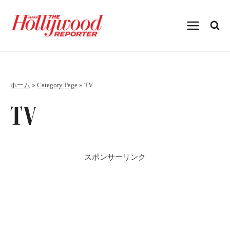
内
容
を
ス
キ
ッ
プ
ホーム
»
Category Page
»
TV
TV
スポンサーリンク