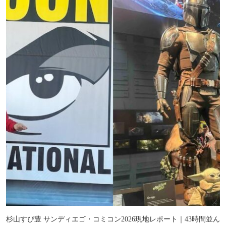
杉山すぴ豊 サンディエゴ・コミコン2026現地レポート｜43時間並ん