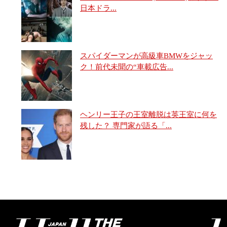
日本ドラ...
スパイダーマンが高級車BMWをジャッ
ク！前代未聞の“車載広告...
ヘンリー王子の王室離脱は英王室に何を
残した？ 専門家が語る「...