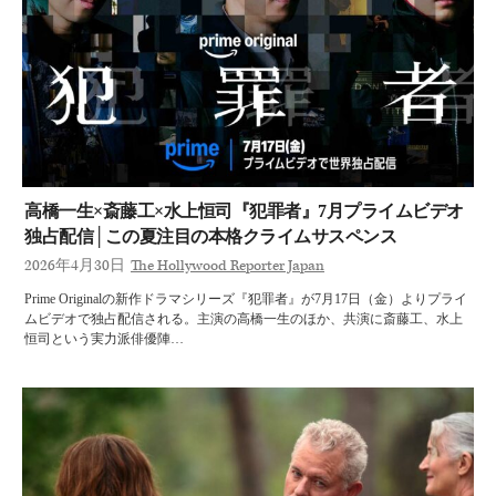
高橋一生×斎藤工×水上恒司『犯罪者』7月プライムビデオ
独占配信│この夏注目の本格クライムサスペンス
2026年4月30日
The Hollywood Reporter Japan
Prime Originalの新作ドラマシリーズ『犯罪者』が7月17日（金）よりプライ
ムビデオで独占配信される。主演の高橋一生のほか、共演に斎藤工、水上
恒司という実力派俳優陣…