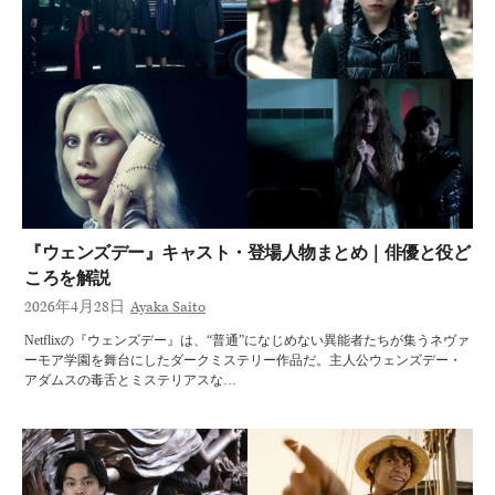
『ウェンズデー』キャスト・登場人物まとめ｜俳優と役ど
ころを解説
2026年4月28日
Ayaka Saito
Netflixの『ウェンズデー』は、“普通”になじめない異能者たちが集うネヴァ
ーモア学園を舞台にしたダークミステリー作品だ。主人公ウェンズデー・
アダムスの毒舌とミステリアスな…