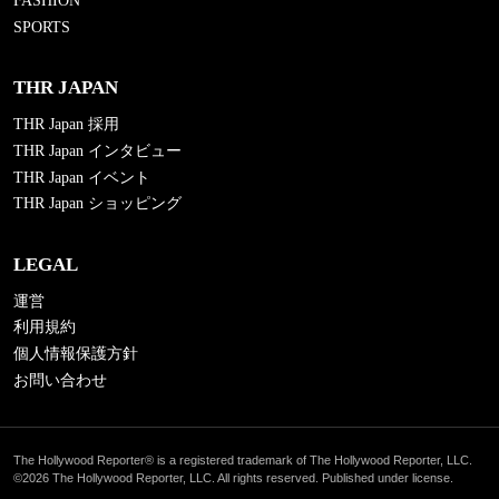
FASHION
SPORTS
THR JAPAN
THR Japan 採用
THR Japan インタビュー
THR Japan イベント
THR Japan ショッピング
LEGAL
運営
利用規約
個人情報保護方針
お問い合わせ
The Hollywood Reporter® is a registered trademark of The Hollywood Reporter, LLC.
©2026 The Hollywood Reporter, LLC. All rights reserved. Published under license.