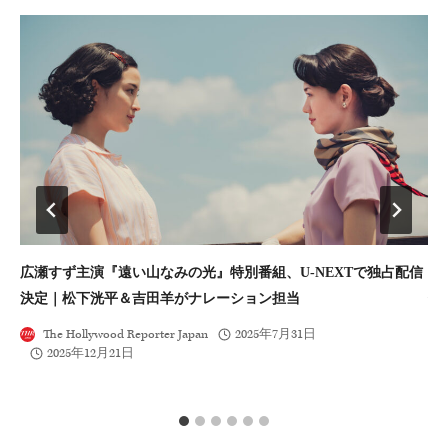
広瀬すず主演『遠い山なみの光』特別番組、U-NEXTで独占配信
『
決定｜松下洸平＆吉田羊がナレーション担当
信
The Hollywood Reporter Japan
2025年7月31日
2025年12月21日