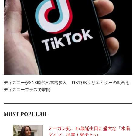
ディズニーがSNS時代へ本格参入 TIKTOKクリエイターの動画を
ディズニープラスで展開
MOST POPULAR
メーガン妃、45歳誕生日に盛大な「水着
ダイブ」披露！愛犬との...