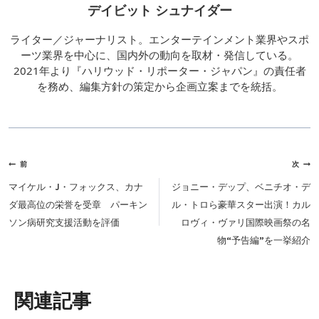
デイビット シュナイダー
ライター／ジャーナリスト。エンターテインメント業界やスポ
ーツ業界を中心に、国内外の動向を取材・発信している。
2021年より『ハリウッド・リポーター・ジャパン』の責任者
を務め、編集方針の策定から企画立案までを統括。
投
前
次
稿
マイケル・J・フォックス、カナ
ジョニー・デップ、ベニチオ・デ
ナ
ダ最高位の栄誉を受章 パーキン
ル・トロら豪華スター出演！カル
ビ
ソン病研究支援活動を評価
ロヴィ・ヴァリ国際映画祭の名
ゲ
物“予告編”を一挙紹介
ー
シ
ョ
類似投稿
ン