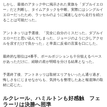
しかし、最後のアタック中に掲示された黄旗を「ダブルイエロ
ー」だと判断し、タイムアタックを中断。実際にはシングルイ
エローだったため、ラッセルのように減速しながら走行を続け
ることは可能だった。
アントネッリは予選後、「完全に自分のミスだった。ダブルイ
エローだと思い込んでしまった。ジョージのように少しアクセ
ルを戻すだけで良かった」と率直に反省の言葉を口にした。
最終的な順位は4番手。ポールポジションも十分狙えるペース
があっただけに、経験の差が明暗を分ける結果となった。
予選終了後、アントネッリは取材エリアをいったん通り過ぎ、
悔しさをにじませながらも、気持ちを整理したあと報道陣の取
材に応じた。
ルクレール、ハミルトンも好感触 フェ
ラーリは決勝へ照準