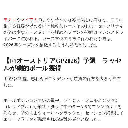
モナコ
や
マイアミ
のような華やかな雰囲気とは異なり、ここに
集まる観客が求めるのは純粋なレースそのもの。セレブリティ
の姿は少なく、スタンドを埋めるファンの視線はマシンとドラ
イバーに注がれる。レース本位の週末に行われた予選は、
2026年シーズンを象徴するような熱戦となった。
【F1オーストリアGP2026】予選 ラッセ
ルが劇的ポール獲得
予選Q3終盤、思わぬアクシデントが勝負の行方を大きく左右
した。
ポールポジション争いの最中、マックス・フェルスタッペン
（レッドブル）が最終アタック中のターン9でマシンのリアを
滑らせ、そのままウォールへクラッシュ。セッション終盤にイ
エローフラッグが掲示される波乱の展開となった。