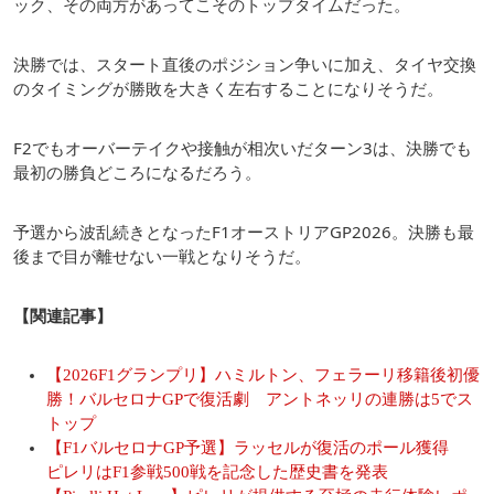
ック、その両方があってこそのトップタイムだった。
決勝では、スタート直後のポジション争いに加え、タイヤ交換
のタイミングが勝敗を大きく左右することになりそうだ。
F2でもオーバーテイクや接触が相次いだターン3は、決勝でも
最初の勝負どころになるだろう。
予選から波乱続きとなったF1オーストリアGP2026。決勝も最
後まで目が離せない一戦となりそうだ。
【関連記事】
【2026F1グランプリ】ハミルトン、フェラーリ移籍後初優
勝！バルセロナGPで復活劇 アントネッリの連勝は5でス
トップ
【F1バルセロナGP予選】ラッセルが復活のポール獲得
ピレリはF1参戦500戦を記念した歴史書を発表