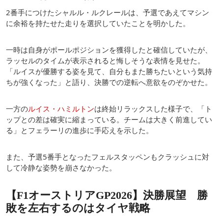
2番手につけたシャルル・ルクレールは、予選であえてマシン
に余裕を持たせた走りを選択していたことを明かした。
一時は自身がポールポジションを獲得したと確信していたが、
ラッセルのタイムが表示されると悔しそうな表情を見せた。
「ルイスが優勝する姿を見て、自分もまた勝ちたいという気持
ちが強くなった」と語り、決勝での逆転へ意欲をのぞかせた。
一方の
ルイス・ハミルトン
は終始リラックスした様子で、「ト
ップとの差は確実に縮まっている。チームは大きく前進してい
る」とフェラーリの進歩に手応えを示した。
また、予選5番手となったフェルスタッペンもクラッシュに対
して冷静な姿勢を崩さなかった。
【F1オーストリアGP2026】決勝展望 勝
敗を左右するのはタイヤ戦略