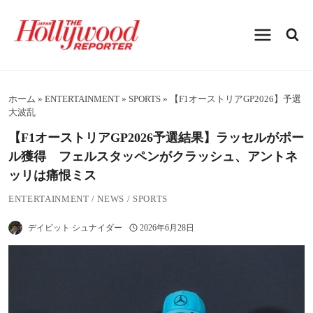
内
容
を
ス
キ
ッ
プ
ホーム
»
ENTERTAINMENT
»
SPORTS
»
【F1オーストリアGP2026】予選
大波乱
【F1オーストリアGP2026予選結果】ラッセルがポー
ル獲得 フェルスタッペンがクラッシュ、アントネ
ッリは痛恨ミス
ENTERTAINMENT
/
NEWS
/
SPORTS
デイビット シュナイダー
2026年6月28日