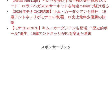
【Pirelli Hot Laps】ピレリが提供する至極の走行体験レポ
ート｜F1ラスベガスGPサーキットを時速250kmで駆け巡る
【2026年モナコGP結果】キム・カーダシアンも熱狂 19
歳アントネッリがモナコGP制覇、F1史上最年少優勝の快
挙
【モナコGP2026】キム・カーダシアンも登場｜“歴史的ポ
ール”誕生、19歳アントネッリがF1を変えた週末
スポンサーリンク