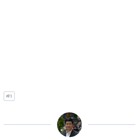
投
#
F1
稿
タ
グ: