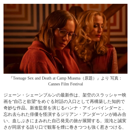
『Teenage Sex and Death at Camp Miasma（原題）』より 写真：
Cannes Film Festival
ジェーン・シェーンブルンの最新作は、架空のスラッシャー映
画を“自己と欲望”をめぐる対話の入口として再構築した知的で
奇妙な作品。新進監督を演じるハンナ・アインバインダーと、
忘れ去られた俳優を怪演するジリアン・アンダーソンが絡み合
い、血しぶきにまみれた自己発見の旅が展開する。混沌と誠実
さが同居する語り口で観客を煙に巻きつつも強く惹きつける、