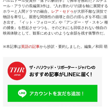
パルムドール受賞作『落下の解剖学』で脚本を務めたアルチュ
ール・アラリの長編第3作は、“入れ替わり”の謎を軸に展開する
ホラーと人間ドラマの融合。
レア・セドゥ
が大胆不敵な演技で
物語を牽引し、親密な関係性の崩壊と自己の揺らぎを不穏に描
き出す。『イット・フォローズ』や『アンダー・ザ・スキン 種
の捕食』を想起させつつも、そのどれにも回収されない独自の
映画体験として、観客にめまいのような余韻を残す衝撃作だ。
※本記事は
英語の記事
から抄訳・要約しました。編集／和田 萌