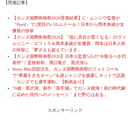
【関連記事】
【カンヌ国際映画祭2026受賞結果】C・ムンジウ監督が
『Fjord』で2度目のパルムドール！日本から岡本多緒が女
優賞の快挙
【カンヌ国際映画祭2026】『急に具合が悪くなる』のヴィ
ルジニー・エフィラ＆岡本多緒が女優賞、岡本は日本人初
の快挙に「夢さえも超えています」
【カンヌ国際映画祭2026】日本人監督5人の“今観るべき代
表作”｜是枝裕和、濱口竜介、黒沢清ら
Snow Man宮舘涼太、カンヌ国際映画祭のフォトコール
で“華麗すぎるターン”＆謎ジャンプを披露しネットで話題
「カンヌでも通常運転」【動画あり】
70歳・黒沢清、新作『黒牢城』でカンヌ復帰！初の時代劇
に込めた現代へのメッセージ「まだ野心はある」
スポンサーリンク