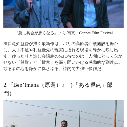
『急に具合が悪くなる』より 写真：Cannes Film Festival
濱口竜介監督が描く最新作は、パリの高齢者介護施設を舞台
に、人手不足や利益優先の現実に揺れる現場を静かに映し出
す。ゆったりと進む会話劇の先に待つのは、人間にとって欠か
せない「尊厳」と「敬意」を深く問いかける感動的な到達点。
観る者の心を静かに揺さぶる、詩的で力強い傑作だ。
2.『Ben’Imana（原題）』（「ある視点」部
門）