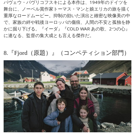
パヴェウ・パヴリコフスキによる本作は、1949年のドイツを
舞台に、ノーベル賞作家トーマス・マンと娘エリカの旅を描く
重厚なロードムービー。抑制の効いた演出と緻密な映像美の中
で、家族の絆や戦後ヨーロッパの傷痕、人間の不安と孤独を静
かに掘り下げる。『イーダ』『COLD WAR あの歌、2つの心』
に連なる、監督の集大成とも言える傑作だ。
8.『Fjord（原題）』（コンペティション部門）