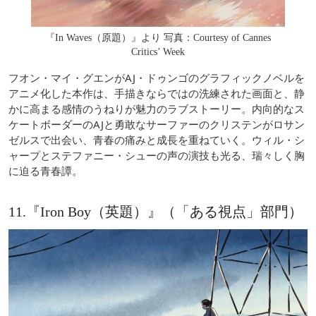
『In Waves（原題）』より 写真：Courtesy of Cannes
Critics’ Week
フオン・マイ・グエンがAJ・ドゥンゴのグラフィックノベルを
アニメ化した本作は、手描きならではの洗練された画面と、静
かに高まる感情のうねりが魅力のラブストーリー。内向的なス
ケートボーダーのAJと勇敢なサーファーのクリステンがロサン
ゼルスで出会い、青春の痛みと成長を重ねていく。ウィル・シ
ャープとステファニー・シューの声の演技も光る、瑞々しく胸
に迫る青春譚。
11.『Iron Boy（英題）』（「ある視点」部門）