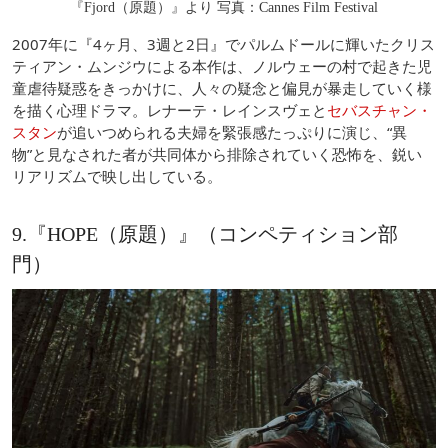
『Fjord（原題）』より 写真：Cannes Film Festival
2007年に『4ヶ月、3週と2日』でパルムドールに輝いたクリス
ティアン・ムンジウによる本作は、ノルウェーの村で起きた児
童虐待疑惑をきっかけに、人々の疑念と偏見が暴走していく様
を描く心理ドラマ。レナーテ・レインスヴェと
セバスチャン・
スタン
が追いつめられる夫婦を緊張感たっぷりに演じ、“異
物”と見なされた者が共同体から排除されていく恐怖を、鋭い
リアリズムで映し出している。
9.『HOPE（原題）』（コンペティション部
門）