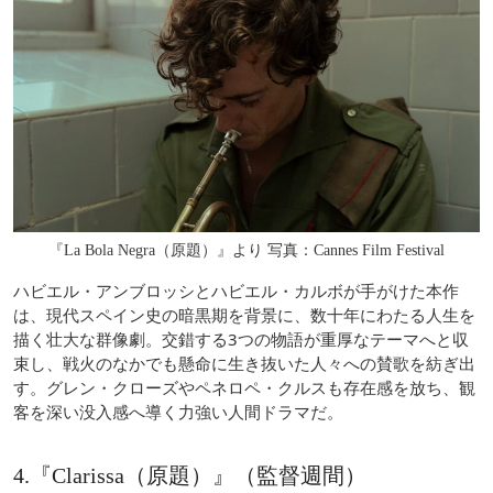
『La Bola Negra（原題）』より 写真：Cannes Film Festival
ハビエル・アンブロッシとハビエル・カルボが手がけた本作
は、現代スペイン史の暗黒期を背景に、数十年にわたる人生を
描く壮大な群像劇。交錯する3つの物語が重厚なテーマへと収
束し、戦火のなかでも懸命に生き抜いた人々への賛歌を紡ぎ出
す。グレン・クローズやペネロペ・クルスも存在感を放ち、観
客を深い没入感へ導く力強い人間ドラマだ。
4.『Clarissa（原題）』（監督週間）