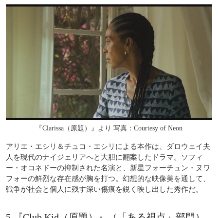
『Clarissa（原題）』より 写真：Courtesy of Neon
アリエ・エシリ＆チュコ・エシリによる本作は、ダロウェイ夫
人を現代のナイジェリアへと大胆に翻案したドラマ。ソフィ
ー・オコネドーの抑制された名演と、新星フォーチュン・ヌワ
フォーの鮮烈な存在感が胸を打つ。幻想的な映像美を通して、
戦争が社会と個人に残す深い傷痕を鋭く映し出した秀作だ。
5.『Club Kid（原題）』（「ある視点」部門）