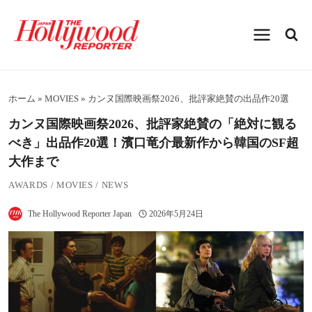
内
容
を
ス
キ
ッ
プ
ホーム
»
MOVIES
»
カンヌ国際映画祭2026、批評家絶賛の出品作20選
カンヌ国際映画祭2026、批評家絶賛の「絶対に観る
べき」出品作20選！濱口竜介最新作から韓国のSF超
大作まで
AWARDS
/
MOVIES
/
NEWS
The Hollywood Reporter Japan
2026年5月24日