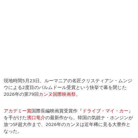
現地時間5月23日、ルーマニアの名匠クリスティアン・ムンジ
ウによる2度目のパルムドール受賞という快挙で幕を閉じた
2026年の第79回
カンヌ国際映画祭
。
アカデミー賞
国際長編映画賞受賞作『
ドライブ・マイ・カー
』
を手がけた
濱口竜介
の最新作から、韓国の気鋭ナ・ホンジンが
放つSF超大作まで、2026年のカンヌは近年稀に見る大豊作と
なった。