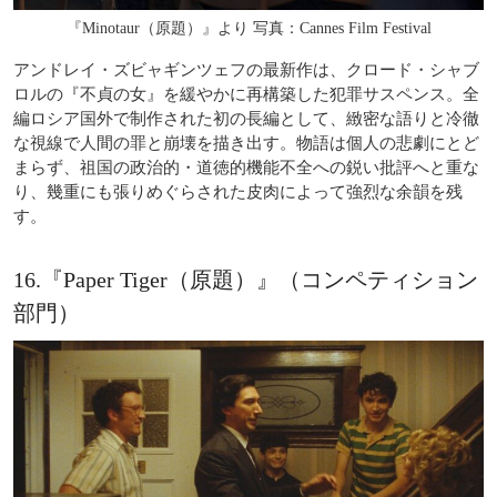
『Minotaur（原題）』より 写真：Cannes Film Festival
アンドレイ・ズビャギンツェフの最新作は、クロード・シャブ
ロルの『不貞の女』を緩やかに再構築した犯罪サスペンス。全
編ロシア国外で制作された初の長編として、緻密な語りと冷徹
な視線で人間の罪と崩壊を描き出す。物語は個人の悲劇にとど
まらず、祖国の政治的・道徳的機能不全への鋭い批評へと重な
り、幾重にも張りめぐらされた皮肉によって強烈な余韻を残
す。
16.『Paper Tiger（原題）』（コンペティション
部門）