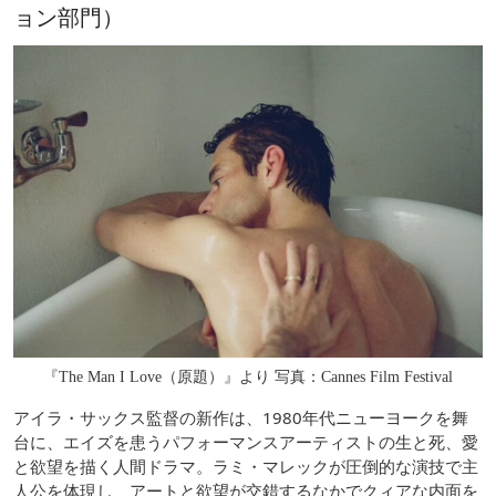
ョン部門）
『The Man I Love（原題）』より 写真：Cannes Film Festival
アイラ・サックス監督の新作は、1980年代ニューヨークを舞
台に、エイズを患うパフォーマンスアーティストの生と死、愛
と欲望を描く人間ドラマ。ラミ・マレックが圧倒的な演技で主
人公を体現し、アートと欲望が交錯するなかでクィアな内面を