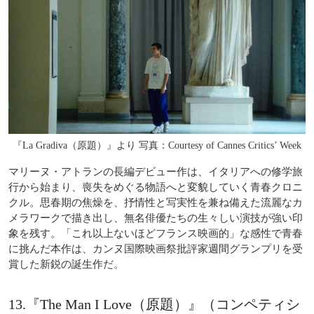
『La Gradiva（原題）』より 写真：Courtesy of Cannes Critics’ Week
マリーヌ・アトランの長編デビュー作は、イタリアへの修学旅
行から始まり、喪失をめぐる物語へと変貌していく青春クロニ
クル。思春期の焦燥を、抒情性と写実性を兼ね備えた流麗なカ
メラワークで描き出し、無名俳優たちの生々しい演技が強い印
象を残す。「これ以上ないほどフランス映画的」な感性で青春
に挑んだ本作は、カンヌ国際映画祭批評家週間グランプリを受
賞した新鋭の誕生作だ。
13.『The Man I Love（原題）』（コンペティシ