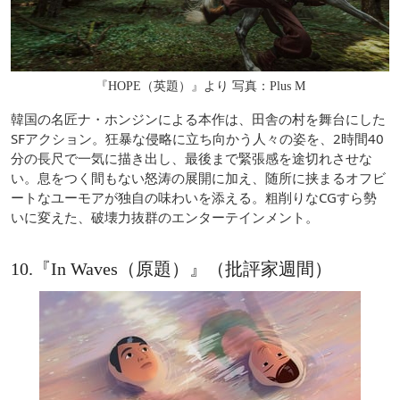
『HOPE（英題）』より 写真：Plus M
韓国の名匠ナ・ホンジンによる本作は、田舎の村を舞台にした
SFアクション。狂暴な侵略に立ち向かう人々の姿を、2時間40
分の長尺で一気に描き出し、最後まで緊張感を途切れさせな
い。息をつく間もない怒涛の展開に加え、随所に挟まるオフビ
ートなユーモアが独自の味わいを添える。粗削りなCGすら勢
いに変えた、破壊力抜群のエンターテインメント。
10.『In Waves（原題）』（批評家週間）