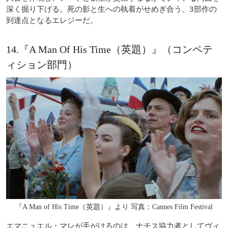
深く掘り下げる。死の影と生への執着がせめぎ合う、3部作の
到達点となるエレジーだ。
14.『A Man Of His Time（英題）』（コンペテ
ィション部門）
『A Man of His Time（英題）』より 写真：Cannes Film Festival
エマニュエル・マレが手がけるのは、ナチス協力者としてヴィ