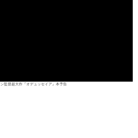
ラン監督超大作『オデュッセイア』本予告