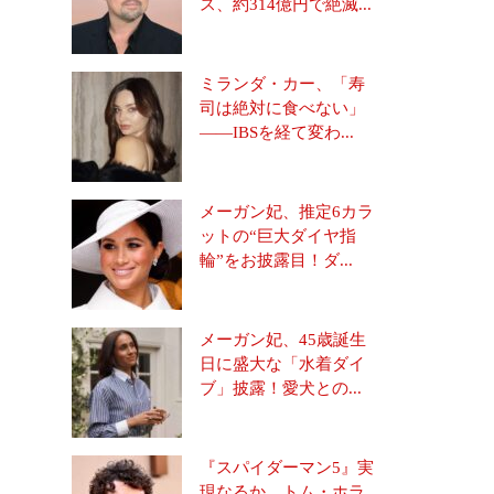
ス、約314億円で絶滅...
ミランダ・カー、「寿
司は絶対に食べない」
――IBSを経て変わ...
メーガン妃、推定6カラ
ットの“巨大ダイヤ指
輪”をお披露目！ダ...
メーガン妃、45歳誕生
日に盛大な「水着ダイ
ブ」披露！愛犬との...
『スパイダーマン5』実
現なるか トム・ホラ