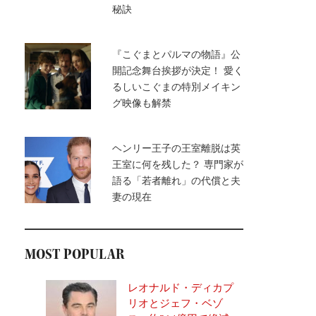
秘訣
『こぐまとパルマの物語』公
開記念舞台挨拶が決定！ 愛く
るしいこぐまの特別メイキン
グ映像も解禁
ヘンリー王子の王室離脱は英
王室に何を残した？ 専門家が
語る「若者離れ」の代償と夫
妻の現在
MOST POPULAR
レオナルド・ディカプ
リオとジェフ・ベゾ