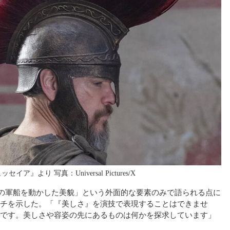
』より 写真：Universal Pictures/X
隻の軍船を動かした美貌」という外面的な要素のみで語られる点に
チを示した。「『美しさ』を演技で表現することはできませ
です。美しさや容姿の先にあるものは何かを探求しています」