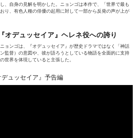
し、自身の見解を明かした。ニョンゴは本作で、「世界で最も
おり、有色人種の俳優の起用に対して一部から反発の声が上が
『オデュッセイア』ヘレネ役への誇り
ニョンゴは、『オデュッセイア』が歴史ドラマではなく「神話
ン監督）の意図や、彼が語ろうとしている物語を全面的に支持
の世界を体現していると主張した。
オデュッセイア』予告編