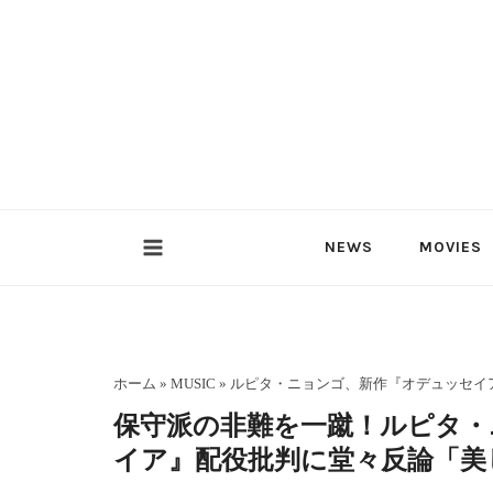
内
容
を
ス
キ
ッ
プ
NEWS
MOVIES
ホーム
»
MUSIC
»
ルピタ・ニョンゴ、新作『オデュッセイ
保守派の非難を一蹴！ルピタ・
イア』配役批判に堂々反論「美