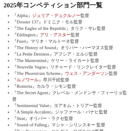
2025年コンペティション部門一覧
『Alpha』
ジュリア・デュクルノー
監督
『Dossier 137』ドミニク・モル監督
『The Eagles of the Republic』タリク・サレ監督
『Eddington』
アリ・アスター
監督
『Fuori』マリオ・マルトーネ監督
『The History of Sound』オリバー・ハーマヌス監督
『La Petite Derniere』アフシア・エルジ監督
『The Mastermind』ケリー・ライカート監督
『Nouvelle Vague』リチャード・リンクレイター監督
『The Phoenician Scheme』
ウェス・アンダーソン
監督
『
ルノワール
』早川千絵監督
『Romeria』カルラ・シモン監督
『The Secret Agent』クレベル・メンドンサ・フィーリョ監
督
『Sentimental Value』ヨアキム・トリアー監督
『A Simple Accident』ジャファール・パナヒ監督
『Sirat』オリバー・ラクセ監督
『Sound of Falling』マシャ・シリンスキー 監督