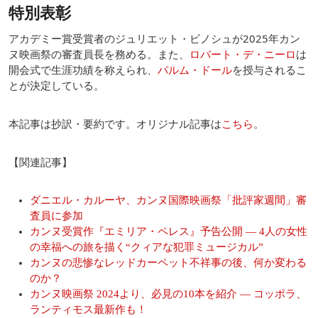
特別表彰
アカデミー賞受賞者のジュリエット・ビノシュが2025年カン
ヌ映画祭の審査員長を務める。また、
ロバート・デ・ニーロ
は
開会式で生涯功績を称えられ、
パルム・ドール
を授与されるこ
とが決定している。
本記事は抄訳・要約です。オリジナル記事は
こちら
。
【関連記事】
ダニエル・カルーヤ、カンヌ国際映画祭「批評家週間」審
査員に参加
カンヌ受賞作『エミリア・ペレス』予告公開 ― 4人の女性
の幸福への旅を描く“クィアな犯罪ミュージカル”
カンヌの悲惨なレッドカーペット不祥事の後、何か変わる
のか？
カンヌ映画祭 2024より、必見の10本を紹介 ― コッポラ、
ランティモス最新作も！