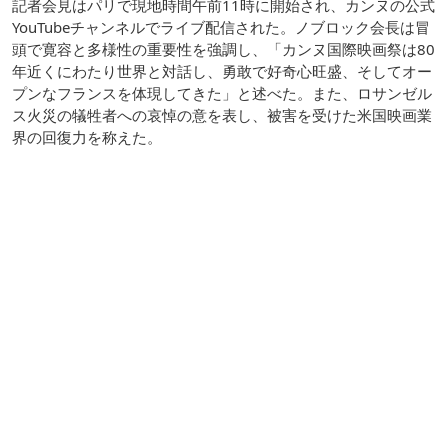
記者会見はパリで現地時間午前11時に開始され、カンヌの公式
YouTubeチャンネルでライブ配信された。ノブロック会長は冒
頭で寛容と多様性の重要性を強調し、「カンヌ国際映画祭は80
年近くにわたり世界と対話し、勇敢で好奇心旺盛、そしてオー
プンなフランスを体現してきた」と述べた。また、ロサンゼル
ス火災の犠牲者への哀悼の意を表し、被害を受けた米国映画業
界の回復力を称えた。