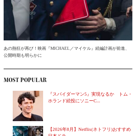
あの熱狂が再び！映画『MICHAEL／マイケル』続編計画が前進、
公開時期も明らかに
MOST POPULAR
『スパイダーマン5』実現なるか トム・
ホランド続投にソニーC...
【2026年8月】Netflix(ネトフリ)おすすめ