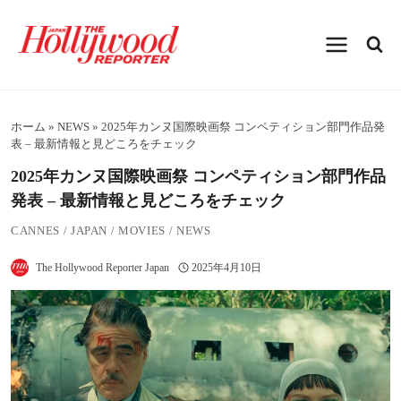
内
容
を
ス
キ
ッ
プ
ホーム
»
NEWS
»
2025年カンヌ国際映画祭 コンペティション部門作品発
表 – 最新情報と見どころをチェック
2025年カンヌ国際映画祭 コンペティション部門作品
発表 – 最新情報と見どころをチェック
CANNES
/
JAPAN
/
MOVIES
/
NEWS
The Hollywood Reporter Japan
2025年4月10日