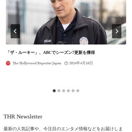
「ザ・ルーキー」、ABCでシーズン7更新を獲得
ジ
人
The Hollywood Reporter Japan
2024年4月16日
THR Newsletter
最新の人気記事や、今注目のエンタメ情報などをお届けしま