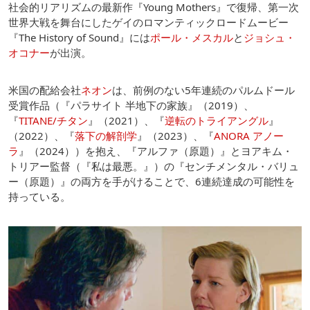
社会的リアリズムの最新作『Young Mothers』で復帰、第一次
世界大戦を舞台にしたゲイのロマンティックロードムービー
『The History of Sound』には
ポール・メスカル
と
ジョシュ・
オコナー
が出演。
米国の配給会社
ネオン
は、前例のない5年連続のパルムドール
受賞作品（『パラサイト 半地下の家族』（2019）、
『
TITANE/チタン
』（2021）、『
逆転のトライアングル
』
（2022）、『
落下の解剖学
』（2023）、『
ANORA アノー
ラ
』（2024））を抱え、『アルファ（原題）』とヨアキム・
トリアー監督（『私は最悪。』）の『センチメンタル・バリュ
ー（原題）』の両方を手がけることで、6連続達成の可能性を
持っている。