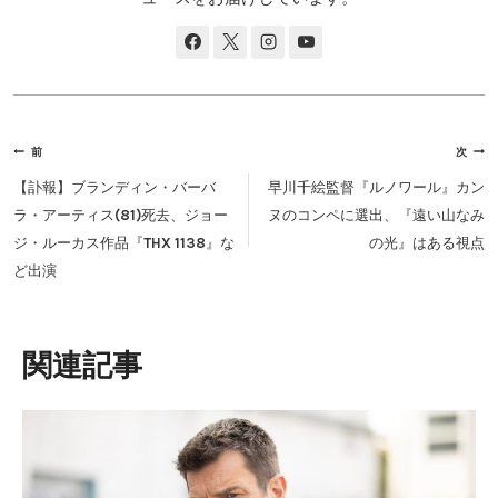
投
前
次
稿
【訃報】ブランディン・バーバ
早川千絵監督『ルノワール』カン
ナ
ラ・アーティス(81)死去、ジョー
ヌのコンペに選出、『遠い山なみ
ビ
ジ・ルーカス作品『THX 1138』な
の光』はある視点
ゲ
ど出演
ー
シ
ョ
類似投稿
ン