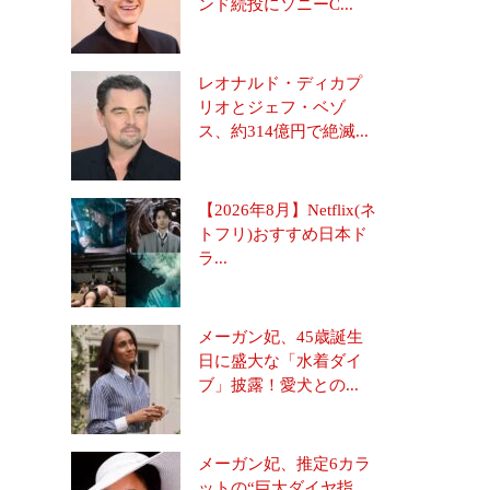
ンド続投にソニーC...
レオナルド・ディカプ
リオとジェフ・ベゾ
ス、約314億円で絶滅...
【2026年8月】Netflix(ネ
トフリ)おすすめ日本ド
ラ...
メーガン妃、45歳誕生
日に盛大な「水着ダイ
ブ」披露！愛犬との...
メーガン妃、推定6カラ
ットの“巨大ダイヤ指