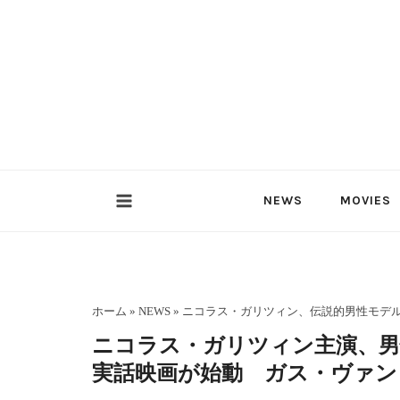
内
容
を
ス
キ
ッ
プ
NEWS
MOVIES
ホーム
»
NEWS
»
ニコラス・ガリツィン、伝説的男性モデ
ニコラス・ガリツィン主演、男
実話映画が始動 ガス・ヴァン