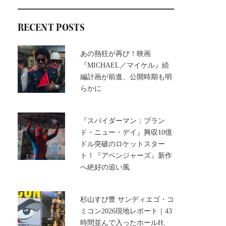
RECENT POSTS
あの熱狂が再び！映画
『MICHAEL／マイケル』続
編計画が前進、公開時期も明
らかに
『スパイダーマン：ブラン
ド・ニュー・デイ』興収10億
ドル突破のロケットスター
ト！『アベンジャーズ』新作
へ絶好の追い風
杉山すぴ豊 サンディエゴ・コ
ミコン2026現地レポート｜43
時間並んで入ったホールH、