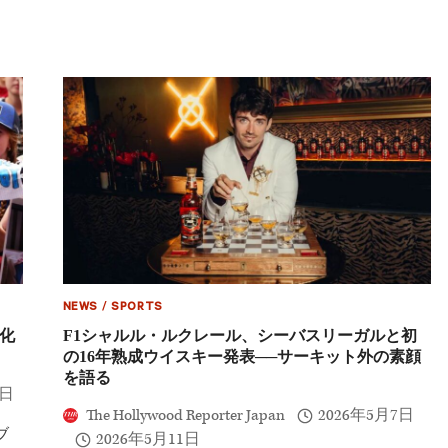
コ
カ
GP
ー
制
ダ
覇、
シ
F1
ア
史
ン、
上
F1
最
モ
年
ナ
少
コ
優
GP
勝
に
の
登
快
場！
挙
妹
ク
ロ
NEWS
/
SPORTS
エ
ド化
F1シャルル・ルクレール、シーバスリーガルと初
と
の16年熟成ウイスキー発表──サーキット外の素顔
と
も
を語る
9日
に
恋
The Hollywood Reporter Japan
2026年5月7日
人
ブ
2026年5月11日
ル