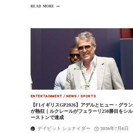
【F1
READ MORE
ハ
ン
ガ
リ
ー
GP2026
決
勝】
ノ
リ
ス
今
季
初
優
勝
ジ
ENTERTAINMENT
/
NEWS
/
SPORTS
ョ
【F1イギリスGP2026】アデルとヒュー・グラ
ー
が熱狂｜ルクレールがフェラーリ250勝目をシル
ジ・
ーストンで達成
ル
ー
デイビット シュナイダー
2026年7月6日
カ