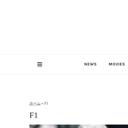
内
容
を
ス
キ
ッ
プ
NEWS
MOVIES
ホーム
»
F1
F1