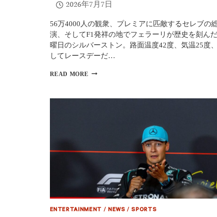
ス
2026年7月7日
来
場、
56万4000人の観衆、プレミアに匹敵するセレブの
2026
演、そしてF1発祥の地でフェラーリが歴史を刻んだ
年
バ
曜日のシルバーストン。路面温度42度、気温25度
ー
してレースデーだ…
レ
ー
【F1
READ MORE
ン
イ
GP
ギ
の
リ
セ
ス
パ
GP2026】
ン
ア
開
デ
催
ル
も
と
正
ヒ
式
ュ
発
ー・
表
グ
ラ
ン
ENTERTAINMENT
/
NEWS
/
SPORTS
ト