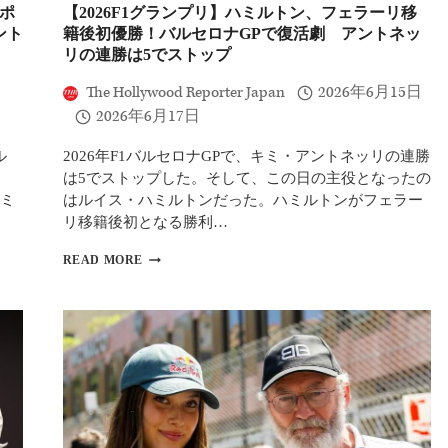
季
がポ
【2026F1グランプリ】ハミルトン、フェラーリ移
2
ント
籍後初優勝！バルセロナGPで復活劇 アントネッ
勝
リの連勝は5でストップ
目
メ
The Hollywood Reporter Japan
2026年6月15日
ル
セ
2026年6月17日
デ
ス
ル
2026年F1バルセロナGPで、キミ・アントネッリの連勝
優
は5でストップした。そして、この日の主役となったの
勢
続
ミ
はルイス・ハミルトンだった。ハミルトンがフェラー
く、
リ移籍後初となる勝利…
フ
ェ
【2026F1
READ MORE
ル
グ
ス
ラ
タ
ン
ッ
プ
ペ
リ】
ン
ハ
は
ミ
2
ル
位
ト
ン、