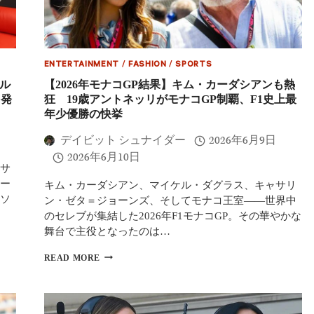
フ
ェ
ラ
ー
リ
ENTERTAINMENT
/
FASHION
/
SPORTS
移
籍
ル
【2026年モナコGP結果】キム・カーダシアンも熱
後
を発
狂 19歳アントネッリがモナコGP制覇、F1史上最
初
年少優勝の快挙
優
勝！
デイビット シュナイダー
2026年6月9日
バ
2026年6月10日
ル
サ
セ
ロ
ー
キム・カーダシアン、マイケル・ダグラス、キャサリ
ナ
ソ
ン・ゼタ＝ジョーンズ、そしてモナコ王室——世界中
GP
のセレブが集結した2026年F1モナコGP。その華やかな
で
舞台で主役となったのは…
復
活
【2026
劇
READ MORE
年
ア
モ
ン
ナ
ト
コ
ネ