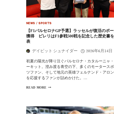
果】
ン
ラ
で
ッ
達
セ
成
ル
NEWS
/
SPORTS
が
ポ
【F1バルセロナGP予選】ラッセルが復活のポー
ー
獲得 ピレリはF1参戦500戦を記念した歴史書
ル
表
獲
得
デイビット シュナイダー
2026年6月14日
フ
ェ
初夏の陽光が降り注ぐバルセロナ・カタルーニャ・
ル
ス
ーキット。澄み渡る青空の下、多くのモータースポ
タ
ツファン、そして地元の英雄フェルナンド・アロン
ッ
を応援するファンが詰めかけた。…
ペ
ン
【F1
READ MORE
が
バ
ク
ル
ラ
セ
ッ
ロ
シ
ナ
ュ、
GP