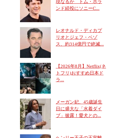
現なるか トム・ホラ
ンド続投にソニーC...
レオナルド・ディカプ
リオとジェフ・ベゾ
ス、約314億円で絶滅...
【2026年8月】Netflix(ネ
トフリ)おすすめ日本ド
ラ...
メーガン妃、45歳誕生
日に盛大な「水着ダイ
ブ」披露！愛犬との...
ヘンリー王子の王室離