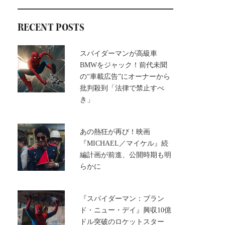
RECENT POSTS
スパイダーマンが高級車
BMWをジャック！前代未聞
の“車載広告”にオーナーから
批判殺到「法律で禁止すべ
き」
あの熱狂が再び！映画
『MICHAEL／マイケル』続
編計画が前進、公開時期も明
らかに
『スパイダーマン：ブラン
ド・ニュー・デイ』興収10億
ドル突破のロケットスター