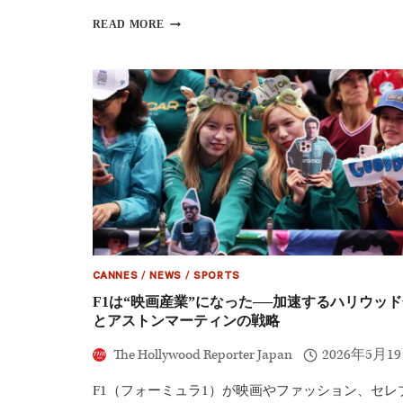
を
記
【モ
READ MORE
念
ナ
し
コ
た
GP2026】
歴
キ
史
ム・
書
カ
を
ー
発
ダ
表
シ
ア
ン
も
登
場
｜“歴
CANNES
/
NEWS
/
SPORTS
史
的
F1は“映画産業”になった──加速するハリウッ
ポ
とアストンマーティンの戦略
ー
ル”誕
The Hollywood Reporter Japan
2026年5月1
生、
19
F1（フォーミュラ1）が映画やファッション、セレ
歳