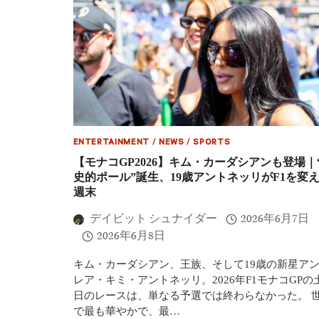
ア
予
ン
選】
ト
ラ
ネ
ッ
ッ
セ
リ
ル
は
が
痛
復
恨
活
ミ
の
ス
ポ
ENTERTAINMENT
/
NEWS
/
SPORTS
ー
【モナコGP2026】キム・カーダシアンも登場｜
ル
史的ポール”誕生、19歳アントネッリがF1を変
獲
週末
得
ピ
デイビット シュナイダー
2026年6月7日
レ
リ
2026年6月8日
は
F1
キム・カーダシアン、王族、そして19歳の新星ア
参
レア・キミ・アントネッリ。2026年F1モナコGPの
戦
500
日のレースは、単なる予選では終わらなかった。 
戦
で最も華やかで、最…