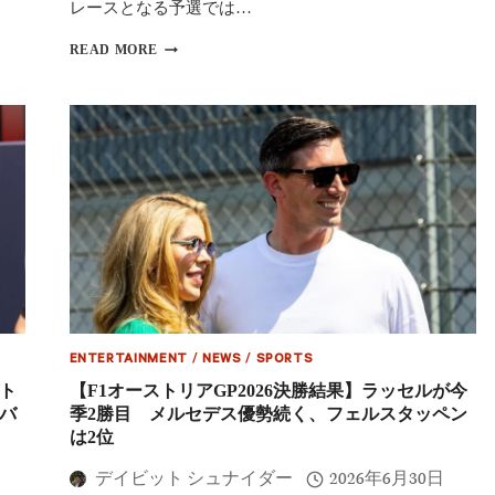
レースとなる予選では…
【F1
READ MORE
ハ
ン
ガ
リ
ー
GP2026
予
選】
ノ
リ
ス
が
今
季
初
ENTERTAINMENT
/
NEWS
/
SPORTS
ポ
ー
ント
【F1オーストリアGP2026決勝結果】ラッセルが今
ル
バ
季2勝目 メルセデス優勢続く、フェルスタッペン
ジ
は2位
ョ
ー
デイビット シュナイダー
2026年6月30日
ジ・