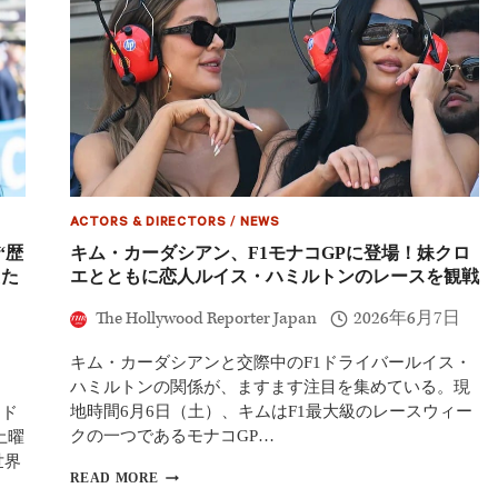
GP
ッ
結
リ
果】
の
キ
連
ム・
勝
カ
は
ー
5
ダ
で
シ
ス
ア
ト
ン
ッ
ACTORS & DIRECTORS
/
NEWS
も
プ
熱
“歴
キム・カーダシアン、F1モナコGPに登場！妹クロ
狂
えた
エとともに恋人ルイス・ハミルトンのレースを観戦
19
歳
The Hollywood Reporter Japan
2026年6月7日
ア
ン
キム・カーダシアンと交際中のF1ドライバールイス・
ト
ハミルトンの関係が、ますます注目を集めている。現
ネ
ッ
地時間6月6日（土）、キムはF1最大級のレースウィー
ンド
リ
クの一つであるモナコGP…
土曜
が
世界
モ
キ
READ MORE
ナ
ム・