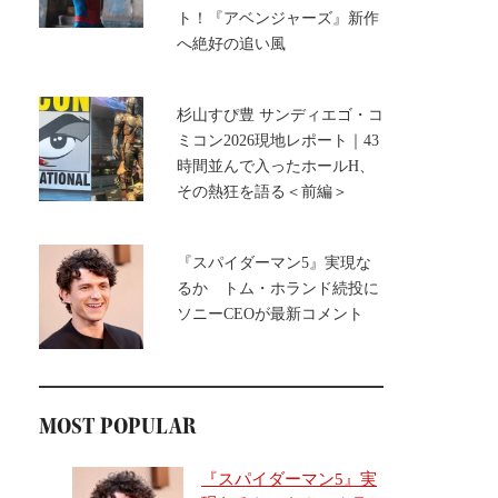
ト！『アベンジャーズ』新作
へ絶好の追い風
杉山すぴ豊 サンディエゴ・コ
ミコン2026現地レポート｜43
時間並んで入ったホールH、
その熱狂を語る＜前編＞
『スパイダーマン5』実現な
るか トム・ホランド続投に
ソニーCEOが最新コメント
MOST POPULAR
『スパイダーマン5』実