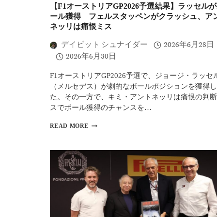
が
【F1オーストリアGP2026予選結果】ラッセル
熱
ール獲得 フェルスタッペンがクラッシュ、ア
狂
ネッリは痛恨ミス
｜
ル
デイビット シュナイダー
2026年6月28日
ク
2026年6月30日
レ
ー
ル
F1オーストリアGP2026予選で、ジョージ・ラッセ
が
（メルセデス）が劇的なポールポジションを獲得し
フ
た。その一方で、キミ・アントネッリは痛恨の判断
ェ
スでポール獲得のチャンスを…
ラ
ー
【F1
リ
READ MORE
オ
250
ー
勝
ス
目
ト
を
リ
シ
ア
ル
GP2026
バ
予
ー
選
ス
結
ト