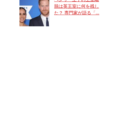
脱は英王室に何を残し
た？ 専門家が語る「...